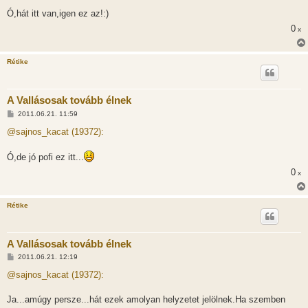
á
s
Ó,hát itt van,igen ez az!:)
z
0
ó
x
l
á
s
Rétike
A Vallásosak tovább élnek
H
2011.06.21. 11:59
o
z
@sajnos_kacat (19372):
z
á
s
Ó,de jó pofi ez itt...
z
ó
0
x
l
á
s
Rétike
A Vallásosak tovább élnek
H
2011.06.21. 12:19
o
z
@sajnos_kacat (19372):
z
á
s
Ja...amúgy persze...hát ezek amolyan helyzetet jelölnek.Ha szemben
z