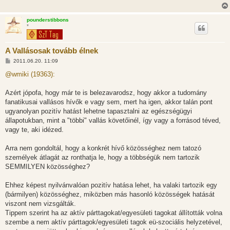
pounderstibbons
*
A Vallásosak tovább élnek
H
2011.06.20. 11:09
o
z
@wmiki (19363):
z
á
s
Azért jópofa, hogy már te is belezavarodsz, hogy akkor a tudomány
z
fanatikusai vallásos hívők e vagy sem, mert ha igen, akkor talán pont
ó
l
ugyanolyan pozitív hatást lehetne tapasztalni az egészségügyi
á
állapotukban, mint a "többi" vallás követőinél, így vagy a forrásod téved,
s
vagy te, aki idézed.
Arra nem gondoltál, hogy a konkrét hívő közösséghez nem tatozó
személyek átlagát az ronthatja le, hogy a többségük nem tartozik
SEMMILYEN közösséghez?
Ehhez képest nyilvánvalóan pozitív hatása lehet, ha valaki tartozik egy
(bármilyen) közösséghez, miközben más hasonló közösségek hatását
viszont nem vizsgálták.
Tippem szerint ha az aktív párttagokat/egyesületi tagokat állították volna
szembe a nem aktív párttagok/egyesületi tagok eü-szociális helyzetével,