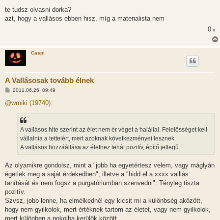
á
s
te tudsz olvasni dorka?
z
azt, hogy a vallásos ebben hisz, míg a materialista nem
ó
l
0
x
á
s
Caspi
A Vallásosak tovább élnek
H
2011.06.26. 09:49
o
z
@wmiki (19740):
z
á
s
z
A vallásos hite szerint az élet nem ér véget a halállal. Felelősséget kell
ó
l
vállalnia a tetteiért, mert azoknak következményei lesznek.
á
A vallásos hozzáállása az élethez tehát pozitív, építő jellegű.
s
Az olyamikre gondolsz, mint a "jobb ha egyetértesz velem, vagy máglyán
égetlek meg a saját érdekedben", illetve a "hidd el a xxxx valllás
tanítását és nem fogsz a purgatóriumban szenvedni". Tényleg tiszta
pozitív.
Szvsz, jobb lenne, ha elmélkednél egy kicsit mi a különbség aközött,
hogy nem gyilkolok, mert értéknek tartom az életet, vagy nem gyilkolok,
mert különben a pokolba kerülök között...