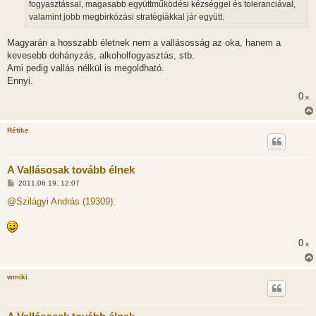
l
fogyasztással, magasabb együttműködési kézséggel és toleranciával,
á
valamint jobb megbirkózási stratégiákkal jár együtt.
s
Magyarán a hosszabb életnek nem a vallásosság az oka, hanem a
kevesebb dohányzás, alkoholfogyasztás, stb.
Ami pedig vallás nélkül is megoldható.
Ennyi.
0
x
Rétike
A Vallásosak tovább élnek
H
2011.06.19. 12:07
o
z
@Szilágyi András (19309):
z
á
s
z
ó
0
x
l
á
s
wmiki