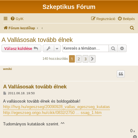
Szkeptikus Fórum
GyIK
Regisztráció
Belépés
K
Fórum kezdőlap
e
A Vallásosak tovább élnek
r
Keresés
Részlet
Válasz küldése
e
s
1
2
3
Következő
140 hozzászólás
é
wmiki
s
A Vallásosak tovább élnek
H
2011.06.18. 19:50
o
z
A vallásosok tovább élnek és boldogabbak!
z
http://hvg.hu/egeszseg/20090928_vallas_egeszseg_kutatas
á
s
http://egeszseg.origo.hu/cikk/0832/2750 ... ssag_1.htm
z
ó
l
Tudományos kutatások szerint. ^^
á
s
0
x