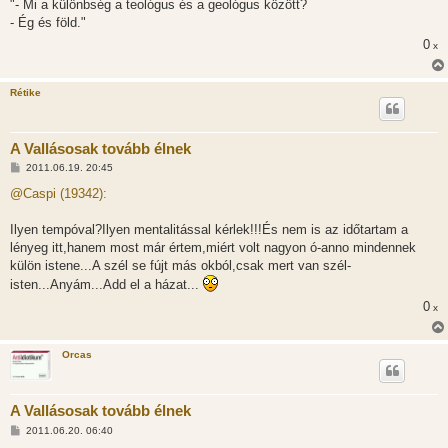
"- Mi a különbség a teológus és a geológus között?
- Ég és föld."
0
x
Rétike
A Vallásosak tovább élnek
H
2011.06.19. 20:45
o
z
@Caspi (19342):
z
á
s
Ilyen tempóval?Ilyen mentalitással kérlek!!!És nem is az időtartam a
z
lényeg itt,hanem most már értem,miért volt nagyon ó-anno mindennek
ó
l
külön istene...A szél se fújt más okból,csak mert van szél-
á
isten...Anyám...Add el a házat...
s
0
x
Orcas
A Vallásosak tovább élnek
H
2011.06.20. 06:40
o