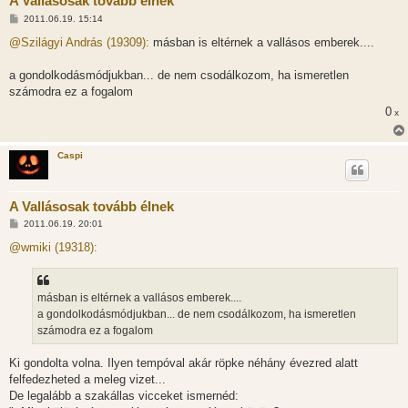
A Vallásosak tovább élnek
H
2011.06.19. 15:14
o
z
@Szilágyi András (19309):
másban is eltérnek a vallásos emberek....
z
á
s
a gondolkodásmódjukban... de nem csodálkozom, ha ismeretlen
z
számodra ez a fogalom
ó
l
0
x
á
s
Caspi
A Vallásosak tovább élnek
H
2011.06.19. 20:01
o
z
@wmiki (19318):
z
á
s
z
másban is eltérnek a vallásos emberek....
ó
l
a gondolkodásmódjukban... de nem csodálkozom, ha ismeretlen
á
számodra ez a fogalom
s
Ki gondolta volna. Ilyen tempóval akár röpke néhány évezred alatt
felfedezheted a meleg vizet...
De legalább a szakállas vicceket ismernéd: