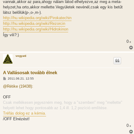
vannak,akkor az para,ahogy nálam látod elhelyezve,az meg a meta-
ó
l
helyzet,ha orto,akkor mellette.Vegyületek nevénél,csak egy kis betűt
á
látsz belőlük(p-,o-,m-).
s
http://hu.wikipedia.org/wiki/Pirokatechin
http://hu.wikipedia.org/wiki/Rezorcin
http://hu.wikipedia.org/wiki/Hidrokinon
Így vili?:)
0
x
vegyati
A Vallásosak tovább élnek
H
2011.06.21. 12:55
o
z
@Rétike (19438):
z
á
s
OFF
z
Csak mellékesen jegyezném meg, hogy a "szemben" meg "mellette"
ó
l
helyett lehet hogy pontosabb az 1,4 ill. 1,2 pozíció említése.
á
Tréfás dolog ez a kémia.
s
/OFF Elnézést!
0
x