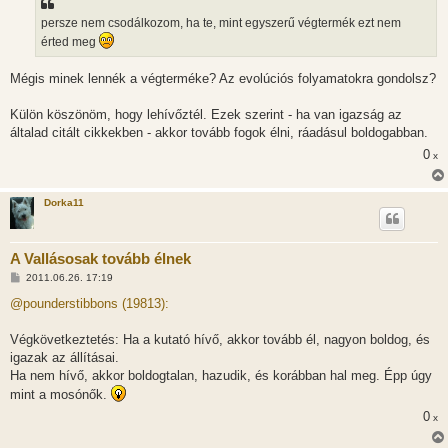
persze nem csodálkozom, ha te, mint egyszerű végtermék ezt nem
érted meg
Mégis minek lennék a végterméke? Az evolúciós folyamatokra gondolsz?
Külön köszönöm, hogy lehívőztél. Ezek szerint - ha van igazság az
általad citált cikkekben - akkor tovább fogok élni, ráadásul boldogabban.
0
x
Dorka11
A Vallásosak tovább élnek
H
2011.06.26. 17:19
o
z
@pounderstibbons (19813):
z
á
s
Végkövetkeztetés: Ha a kutató hívő, akkor tovább él, nagyon boldog, és
z
igazak az állításai.
ó
l
Ha nem hívő, akkor boldogtalan, hazudik, és korábban hal meg. Épp úgy
á
mint a mosónők.
s
0
x