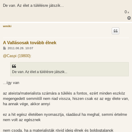
De van. Az élet a túlélésre játszik...
0
x
wmiki
A Vallásosak tovább élnek
H
2011.06.26. 10:07
o
z
@Caspi (19800):
z
á
s
z
De van. Az élet a túlélésre játszik...
ó
l
á
...így van
s
az ateista/materialista számára a túlélés a fontos, ezért minden eszköz
megengedett semmitől nem riad vissza, hiszen csak ez az egy élete van,
ha annak vége, akkor annyi
ez a hit egész életében nyomasztja, ráadásul ha meghal, semmi értelme
nem volt az egésznek
nem csoda, ha a materialisták rövid ideig élnek és boldogtalanok