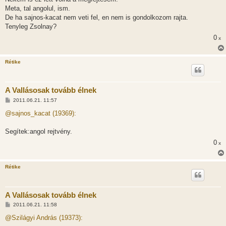
z
Meta, tal angolul, ism.
ó
l
De ha sajnos-kacat nem veti fel, en nem is gondolkozom rajta.
á
Tenyleg Zsolnay?
s
0
x
Rétike
A Vallásosak tovább élnek
H
2011.06.21. 11:57
o
z
@sajnos_kacat (19369):
z
á
s
Segítek:angol rejtvény.
z
0
ó
x
l
á
s
Rétike
A Vallásosak tovább élnek
H
2011.06.21. 11:58
o
z
@Szilágyi András (19373):
z