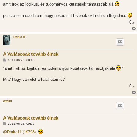
z
amit írok az logikus, és tudományos kutatások támasztják alá
z
á
s
persze nem csodálom, hogy neked mit hívőnek ezt nehéz elfogadnod
z
ó
0
x
l
á
s
Dorka11
A Vallásosak tovább élnek
H
2011.06.26. 09:10
o
z
"amit írok az logikus, és tudományos kutatások támasztják alá
"
z
á
s
Mit? Hogy van élet a halál után is?
z
ó
0
x
l
á
s
wmiki
A Vallásosak tovább élnek
H
2011.06.26. 09:23
o
z
@Dorka11 (19798):
z