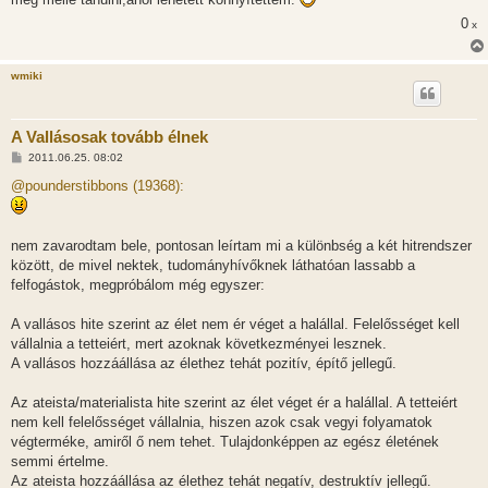
0
x
wmiki
A Vallásosak tovább élnek
H
2011.06.25. 08:02
o
z
@pounderstibbons (19368):
z
á
s
z
nem zavarodtam bele, pontosan leírtam mi a különbség a két hitrendszer
ó
l
között, de mivel nektek, tudományhívőknek láthatóan lassabb a
á
felfogástok, megpróbálom még egyszer:
s
A vallásos hite szerint az élet nem ér véget a halállal. Felelősséget kell
vállalnia a tetteiért, mert azoknak következményei lesznek.
A vallásos hozzáállása az élethez tehát pozitív, építő jellegű.
Az ateista/materialista hite szerint az élet véget ér a halállal. A tetteiért
nem kell felelősséget vállalnia, hiszen azok csak vegyi folyamatok
végterméke, amiről ő nem tehet. Tulajdonképpen az egész életének
semmi értelme.
Az ateista hozzáállása az élethez tehát negatív, destruktív jellegű.