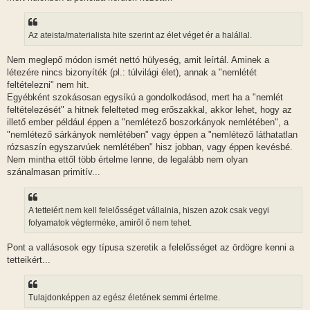
Az ateista/materialista hite szerint az élet véget ér a halállal.
Nem meglepő módon ismét nettó hülyeség, amit leírtál. Aminek a
létezére nincs bizonyíték (pl.: túlvilági élet), annak a "nemlétét
feltételezni" nem hit.
Egyébként szokásosan egysíkú a gondolkodásod, mert ha a "nemlét
feltételezését" a hitnek felelteted meg erőszakkal, akkor lehet, hogy az
illető ember például éppen a "nemlétező boszorkányok nemlétében", a
"nemlétező sárkányok nemlétében" vagy éppen a "nemlétező láthatatlan
rózsaszín egyszarvúek nemlétében" hisz jobban, vagy éppen kevésbé.
Nem mintha ettől több értelme lenne, de legalább nem olyan
szánalmasan primitív...
A tetteiért nem kell felelősséget vállalnia, hiszen azok csak vegyi
folyamatok végterméke, amiről ő nem tehet.
Pont a vallásosok egy típusa szeretik a felelősséget az ördögre kenni a
tetteikért...
Tulajdonképpen az egész életének semmi értelme.