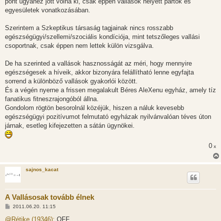
pont ugyanez jött volna ki, csak éppen vallások helyett pártok és
egyesületek vonatkozásában.
Szerintem a Szkeptikus társaság tagjainak nincs rosszabb
egészségügyi/szellemi/szociális kondíciója, mint tetszőleges vallási
csoportnak, csak éppen nem lettek külön vizsgálva.
De ha szerinted a vallások hasznosságát az méri, hogy mennyire
egészségesek a híveik, akkor bizonyára felállítható lenne egyfajta
sorrend a különböző vallások gyakorlói között.
És a végén nyerne a frissen megalakult Béres AleXenu egyház, amely tíz
fanatikus fitneszrajongóból állna.
Gondolom rögtön besorolnál közéjük, hiszen a náluk kevesebb
egészségügyi pozitívumot felmutató egyházak nyilvánvalóan téves úton
járnak, esetleg kifejezetten a sátán ügynökei.
0
x
sajnos_kacat
A Vallásosak tovább élnek
H
2011.06.20. 11:15
o
z
@Rétike (19346):
OFF