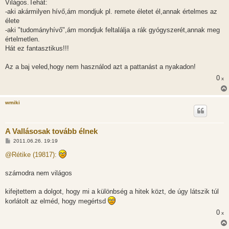
Világos.Tehát:
-aki akármilyen hívő,ám mondjuk pl. remete életet él,annak értelmes az
élete
-aki "tudományhívő",ám mondjuk feltalálja a rák gyógyszerét,annak meg
értelmetlen.
Hát ez fantasztikus!!!
Az a baj veled,hogy nem használod azt a pattanást a nyakadon!
0
x
wmiki
A Vallásosak tovább élnek
H
2011.06.26. 19:19
o
z
@Rétike (19817):
z
á
s
számodra nem világos
z
ó
l
kifejtettem a dolgot, hogy mi a különbség a hitek közt, de úgy látszik túl
á
korlátolt az elméd, hogy megértsd
s
0
x