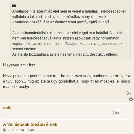
á
s
z
A vallásos hite szerint az élet nem ér véget a halállal. Felelősséget kell
ó
l
vállalnia a tetteiért, mert azoknak következményei lesznek.
á
A vallásos hozzáállása az élethez tehát pozitív, építő jellegű.
s
Az ateista/materialista hite szerint az élet véget ér a halállal. A tetteiért
nem kell felelősséget vállalnia, hiszen azok csak vegyi folyamatok
végterméke, amiről ő nem tehet. Tulajdonképpen az egész életének
semmi értelme.
Az ateista hozzáállása az élethez tehát negatív, destruktív jellegű.
Hulyeseg amit irsz.
Nezz peldaul a pedofil papokra... ha igaz hivo vagy bunbocsanatot nyersz
a tulvilagon... mig az ateita ugy gondolhatja, hogy itt es most es, el nincs
masodik eselye.
0
x
wmiki
A Vallásosak tovább élnek
H
2011.06.26. 07:48
o