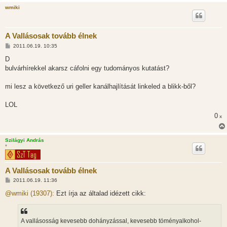
wmiki
A Vallásosak tovább élnek
H
2011.06.19. 10:35
o
z
D
z
bulvárhírekkel akarsz cáfolni egy tudományos kutatást?
á
s
z
mi lesz a következő uri geller kanálhajlítását linkeled a blikk-ből?
ó
l
á
LOL
s
0
x
Szilágyi András
*
A Vallásosak tovább élnek
H
2011.06.19. 11:36
o
z
@wmiki (19307):
Ezt írja az általad idézett cikk:
z
á
s
z
A vallásosság kevesebb dohányzással, kevesebb töményalkohol-
ó