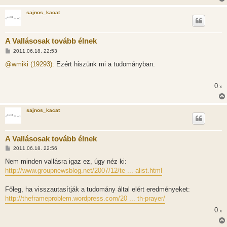
sajnos_kacat
A Vallásosak tovább élnek
H
2011.06.18. 22:53
o
z
@wmiki (19293):
Ezért hiszünk mi a tudományban.
z
á
s
0
x
z
ó
l
á
sajnos_kacat
s
A Vallásosak tovább élnek
H
2011.06.18. 22:56
o
z
Nem minden vallásra igaz ez, úgy néz ki:
z
http://www.groupnewsblog.net/2007/12/te ... alist.html
á
s
z
Főleg, ha visszautasítják a tudomány által elért eredményeket:
ó
l
http://theframeproblem.wordpress.com/20 ... th-prayer/
á
s
0
x