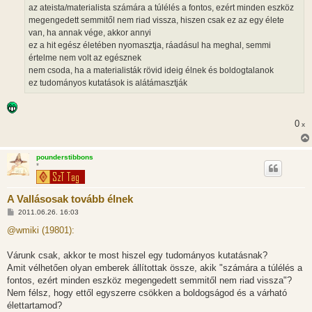
az ateista/materialista számára a túlélés a fontos, ezért minden eszköz
megengedett semmitől nem riad vissza, hiszen csak ez az egy élete
van, ha annak vége, akkor annyi
ez a hit egész életében nyomasztja, ráadásul ha meghal, semmi
értelme nem volt az egésznek
nem csoda, ha a materialisták rövid ideig élnek és boldogtalanok
ez tudományos kutatások is alátámasztják
0
x
pounderstibbons
*
A Vallásosak tovább élnek
H
2011.06.26. 16:03
o
z
@wmiki (19801):
z
á
s
Várunk csak, akkor te most hiszel egy tudományos kutatásnak?
z
Amit vélhetően olyan emberek állítottak össze, akik "számára a túlélés a
ó
l
fontos, ezért minden eszköz megengedett semmitől nem riad vissza"?
á
Nem félsz, hogy ettől egyszerre csökken a boldogságod és a várható
s
élettartamod?