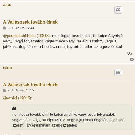
wmiki
A Vallásosak tovább élnek
H
2011.06.26. 17:48
o
z
@pounderstibbons (19813):
nem fogsz tovább élni, te tudományhívő
z
vagy, vegyi folyamatok végterméke vagy, ha elpusztulsz, vége a
á
s
játéknak (legalábbis a hited szerint), így értelmetlen az egész életed
z
0
ó
x
l
á
s
Rétike
A Vallásosak tovább élnek
H
2011.06.26. 18:35
o
z
@wmiki (19816):
z
á
s
z
nem fogsz tovább élni, te tudományhívő vagy, vegyi folyamatok
ó
l
végterméke vagy, ha elpusztulsz, vége a játéknak (legalábbis a hited
á
szerint), így értelmetlen az egész életed
s