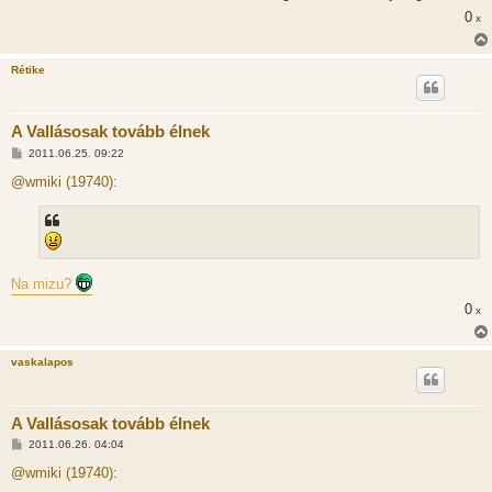
0
x
Rétike
A Vallásosak tovább élnek
H
2011.06.25. 09:22
o
z
@wmiki (19740):
z
á
s
z
ó
l
á
Na mizu?
s
0
x
vaskalapos
A Vallásosak tovább élnek
H
2011.06.26. 04:04
o
z
@wmiki (19740):
z