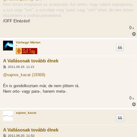
z
Nem bírom megfejteni az avatarodat. Azt értem, hogy valami képrejtvény,
á
s
a szó vége "ism", a szó eleje meg "para" vagy "orto" lehet, de nem bírom
z
összerakni a zsolnai porcelánnal.
ó
l
/OFF Elnézést!
á
0
s
x
Várhegyi Márton
*
A Vallásosak tovább élnek
H
2011.06.20. 11:21
o
z
@sajnos_kacat (19369):
z
á
s
Én is gondolkoztam már, de nem jöttem rá.
z
Nem orto- vagy para-, hanem meta-.
ó
l
0
x
á
s
sajnos_kacat
A Vallásosak tovább élnek
H
2011.06.20. 11:52