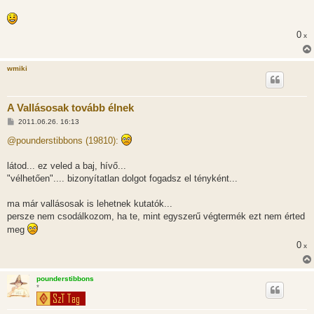
0
x
wmiki
A Vallásosak tovább élnek
H
2011.06.26. 16:13
o
z
@pounderstibbons (19810):
z
á
s
látod... ez veled a baj, hívő...
z
"vélhetően".... bizonyítatlan dolgot fogadsz el tényként...
ó
l
á
ma már vallásosak is lehetnek kutatók...
s
persze nem csodálkozom, ha te, mint egyszerű végtermék ezt nem érted
meg
0
x
pounderstibbons
*