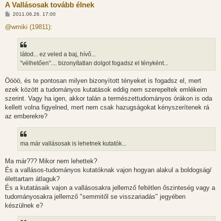
A Vallásosak tovább élnek
H
2011.06.26. 17:00
o
z
@wmiki (19811):
z
á
s
z
látod... ez veled a baj, hívő...
ó
l
"vélhetően".... bizonyítatlan dolgot fogadsz el tényként...
á
s
Öööö, és te pontosan milyen bizonyított tényeket is fogadsz el, mert
ezek között a tudományos kutatások eddig nem szerepeltek emlékeim
szerint. Vagy ha igen, akkor talán a természettudományos órákon is oda
kellett volna figyelned, mert nem csak hazugságokat kényszerítenek rá
az emberekre?
ma már vallásosak is lehetnek kutatók...
Ma már??? Mikor nem lehettek?
És a vallásos-tudományos kutatóknak vajon hogyan alakul a boldogság/
élettartam átlaguk?
És a kutatásaik vajon a vallásosakra jellemző feltétlen őszinteség vagy a
tudományosakra jellemző "semmitől se visszariadás" jegyében
készülnek e?