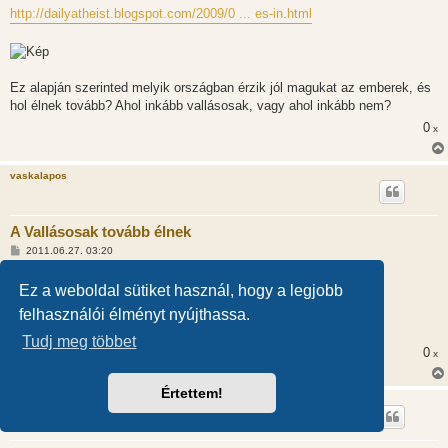
http://dailyatheist.blogspot.com/2009/0 ... es-in.html
Ez alapján szerinted melyik országban érzik jól magukat az emberek, és
hol élnek tovább? Ahol inkább vallásosak, vagy ahol inkább nem?
0
x
vaskalapos
A Vallásosak tovább élnek
H
2011.06.27. 03:20
o
z
@pounderstibbons (19824):
z
Ez a weboldal sütiket használ, hogy a legjobb
á
s
Nagyon jo, szuper, koszi!
felhasználói élményt nyújthassa.
z
Annak, aki erti, ennel tobb erv nem kell.
ó
Tudj meg többet
l
0
x
á
s
Értettem!
wmiki