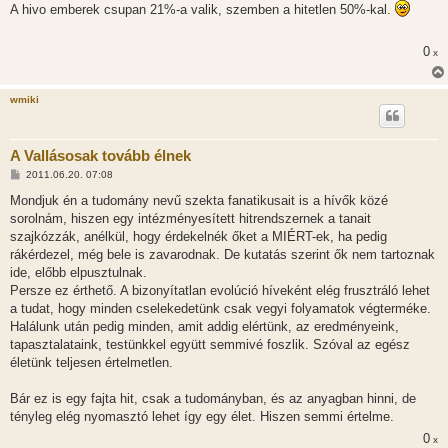
z
A hivo emberek csupan 21%-a valik, szemben a hitetlen 50%-kal.
z
á
s
0
x
z
ó
l
á
wmiki
s
A Vallásosak tovább élnek
H
2011.06.20. 07:08
o
z
Mondjuk én a tudomány nevű szekta fanatikusait is a hívők közé
z
sorolnám, hiszen egy intézményesített hitrendszernek a tanait
á
s
szajkózzák, anélkül, hogy érdekelnék őket a MIÉRT-ek, ha pedig
z
rákérdezel, még bele is zavarodnak. De kutatás szerint ők nem tartoznak
ó
l
ide, előbb elpusztulnak.
á
Persze ez érthető. A bizonyítatlan evolúció híveként elég frusztráló lehet
s
a tudat, hogy minden cselekedetünk csak vegyi folyamatok végterméke.
Halálunk után pedig minden, amit addig elértünk, az eredményeink,
tapasztalataink, testünkkel együtt semmivé foszlik. Szóval az egész
életünk teljesen értelmetlen.
Bár ez is egy fajta hit, csak a tudományban, és az anyagban hinni, de
tényleg elég nyomasztó lehet így egy élet. Hiszen semmi értelme.
0
x