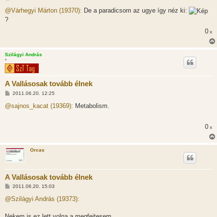
o
z
@Várhegyi Márton (19370):
De a paradicsom az ugye így néz ki:
z
?
á
s
0
x
z
ó
l
á
Szilágyi András
s
*
A Vallásosak tovább élnek
H
2011.06.20. 12:25
o
z
@sajnos_kacat (19369):
Metabolism.
z
á
s
0
x
z
ó
l
á
Orcas
s
A Vallásosak tovább élnek
H
2011.06.20. 15:03
o
z
@Szilágyi András (19373):
z
á
s
Nekem is ez lett volna a megfejtesem.