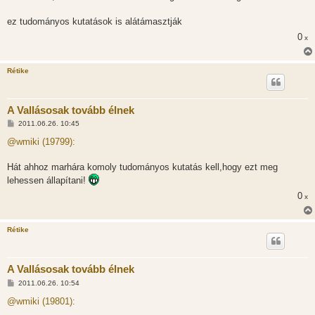
ez tudományos kutatások is alátámasztják
0
x
Rétike
A Vallásosak tovább élnek
H
2011.06.26. 10:45
o
z
@wmiki (19799):
z
á
s
Hát ahhoz marhára komoly tudományos kutatás kell,hogy ezt meg
z
lehessen állapítani!
ó
l
0
x
á
s
Rétike
A Vallásosak tovább élnek
H
2011.06.26. 10:54
o
z
@wmiki (19801):
z