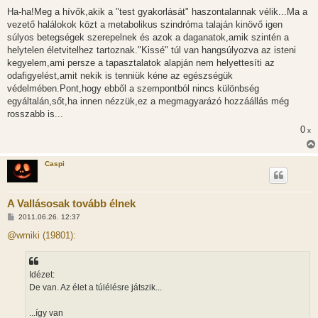
á
s
Ha-ha!Meg a hívők,akik a "test gyakorlását" haszontalannak vélik...Ma a
z
vezető halálokok közt a metabolikus szindróma talaján kinövő igen
ó
l
súlyos betegségek szerepelnek és azok a daganatok,amik szintén a
á
helytelen életvitelhez tartoznak."Kissé" túl van hangsúlyozva az isteni
s
kegyelem,ami persze a tapasztalatok alapján nem helyettesíti az
odafigyelést,amit nekik is tenniük kéne az egészségük
védelmében.Pont,hogy ebből a szempontból nincs különbség
egyáltalán,sőt,ha innen nézzük,ez a megmagyarázó hozzáállás még
rosszabb is...
0
x
Caspi
A Vallásosak tovább élnek
H
2011.06.26. 12:37
o
z
@wmiki (19801):
z
á
s
z
Idézet:
ó
l
De van. Az élet a túlélésre játszik...
á
s
...így van