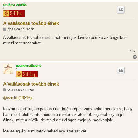
Szilágyi András
*
A Vallásosak tovább élnek
H
2011.06.26. 20:57
o
z
A vallásosak tovább élnek... hát mondjuk kivéve persze az öngyilkos
z
muszlim terroristákat...
á
s
0
x
z
ó
l
á
pounderstibbons
s
*
A Vallásosak tovább élnek
H
2011.06.26. 22:49
o
z
@wmiki (19816):
z
á
s
Igazán sajnállak, hogy jobb ötlet híján képes vagy abba menekülni, hogy
z
bár a földi élet szinte minden területén az ateisták legalább olyan jól
ó
l
állnak, mint a hívők, de majd a túlvilágon majd jól megkapják...
á
s
Mellesleg én is mutatok neked egy statisztikát: