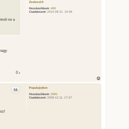
t
Zsolesz14
e
Hozzászólások:
466
j
Csatlakozott:
2010.09.21. 10:39
é
r
eknél ne a
e
 nagy
0
x
V
i
s
Popula(c)tion
s
z
Hozzászólások:
2081
Csatlakozott:
2009.12.11. 17:47
a
a
t
e
oz!
t
e
j
é