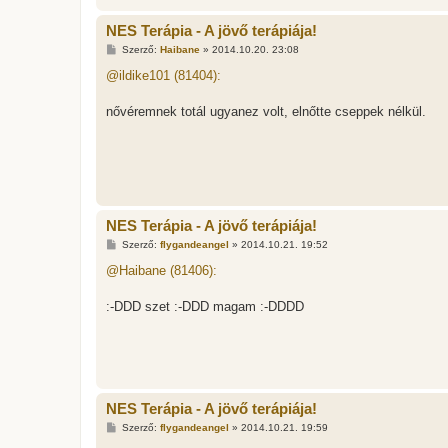
NES Terápia - A jövő terápiája!
H
Szerző:
Haibane
»
2014.10.20. 23:08
o
z
@ildike101 (81404):
z
á
s
nővéremnek totál ugyanez volt, elnőtte cseppek nélkül.
z
ó
l
á
s
NES Terápia - A jövő terápiája!
H
Szerző:
flygandeangel
»
2014.10.21. 19:52
o
z
@Haibane (81406):
z
á
s
:-DDD szet :-DDD magam :-DDDD
z
ó
l
á
s
NES Terápia - A jövő terápiája!
H
Szerző:
flygandeangel
»
2014.10.21. 19:59
o