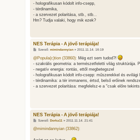
- holografikusan kódolt info-csepp,
- térdinamika,
- a szervezet polaritása, stb., stb...
Hm? Tudja valaki, hogy mik ezek?
NES Terápia - A jövő terápiája!
H
Szerző:
mimindannyian
»
2011.11.14. 16:19
o
z
@Popula(c)tion (33860):
Még ezt sem tudod?!
z
- szakrális geometria: a természetfeletti világ struktúrája.
á
s
- negatív energia: rontás, ettől megbetegszel
z
- holografikusan kódolt info-csepp: műszerekkel és evilági 
ó
l
- térdinamika: a tér immanens, értsd, belső erőinek rendsz
á
- a szervezet polaritása: megfelelsz-e a "csak előre tekints!
s
NES Terápia - A jövő terápiája!
H
Szerző:
Dorka11
»
2011.11.14. 21:41
o
z
@mimindannyian (33862):
z
á
s