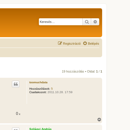
Keresés
Részletes keresés
Regisztráció
Belépés
19 hozzászólás • Oldal:
1
/
1
toomuchdata
Hozzászólások:
5
Csatlakozott:
2011.10.28. 17:59
0
x
V
i
s
Szilágyi András