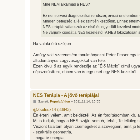
z
Mire NEM alkalmas a NES?
ó
l
á
Ez nem orvosi diagnosztikai rendszer, orvosi értelemben v
s
Minden betegség a lélek szintjén kezdődik. Ennek értel
NES terápiát válasszuk az első és egyedüli kezelési mód
Ne várjunk csodát a NES kezeléstől! A NES fokozatosan 
Ha valaki érti szóljon..
Amúgy volt szerencsém tanulmányozni Peter Fraser egy in
áltudományos zagyvaságokkal van tele.
Ezen kívül ő az egyik rendezője az "Élő Mátrix" című ugy
népszerűsíteni, ebben van is egy eset egy NES kezeltről.
NES Terápia - A jövő terápiája!
H
Szerző:
Popula(c)tion
»
2011.11.14. 15:55
o
z
@Zsolesz14 (33843):
z
Én érteni vélem, amit beidéztél. Az én fordításomban kb. a
á
s
Mi is tudjuk, hogy a NES sz@rt sem ér, tehát, Te lelkileg s
z
Viszont találtam olyan csemegéket a szövegben, amit jó l
ó
l
- szakrális geometria,
á
- negatív energia,
s