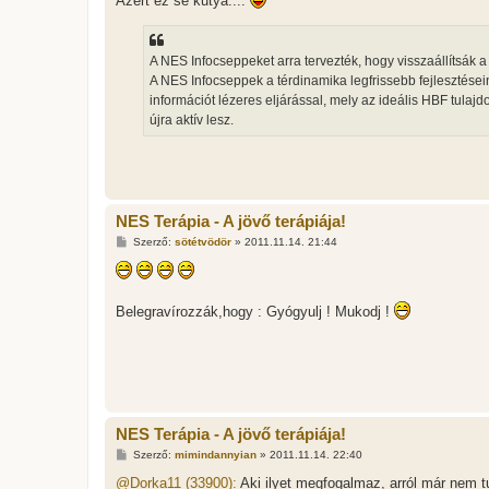
Azért ez se kutya....
z
ó
l
á
A NES Infocseppeket arra tervezték, hogy visszaállítsák 
s
A NES Infocseppek a térdinamika legfrissebb fejlesztése
információt lézeres eljárással, mely az ideális HBF tula
újra aktív lesz.
NES Terápia - A jövő terápiája!
H
Szerző:
sötétvödör
»
2011.11.14. 21:44
o
z
z
á
s
Belegravírozzák,hogy : Gyógyulj ! Mukodj !
z
ó
l
á
s
NES Terápia - A jövő terápiája!
H
Szerző:
mimindannyian
»
2011.11.14. 22:40
o
z
@Dorka11 (33900):
Aki ilyet megfogalmaz, arról már nem t