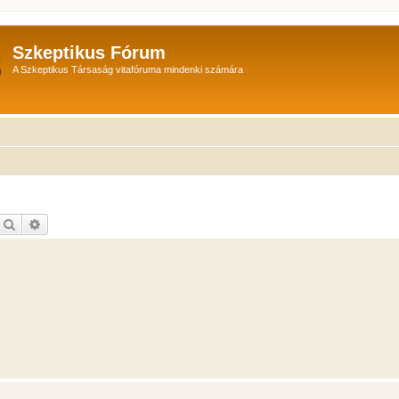
Szkeptikus Fórum
A Szkeptikus Társaság vitafóruma mindenki számára
Keresés
Részletes keresés