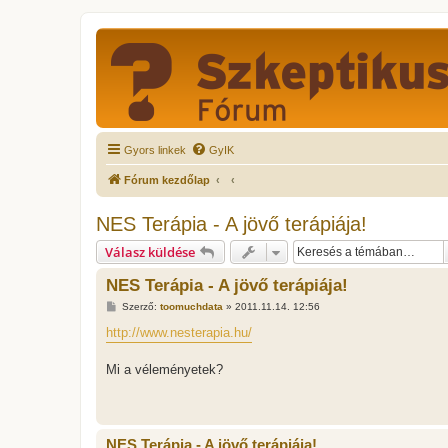
Gyors linkek
GyIK
Fórum kezdőlap
NES Terápia - A jövő terápiája!
Válasz küldése
NES Terápia - A jövő terápiája!
H
Szerző:
toomuchdata
»
2011.11.14. 12:56
o
z
http://www.nesterapia.hu/
z
á
s
Mi a véleményetek?
z
ó
l
á
s
NES Terápia - A jövő terápiája!