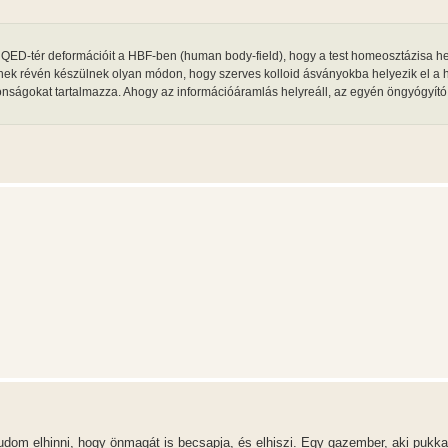
a QED-tér deformációit a HBF-ben (human body-field), hogy a test homeosztázisa hel
inek révén készülnek olyan módon, hogy szerves kolloid ásványokba helyezik el a 
jdonságokat tartalmazza. Ahogy az információáramlás helyreáll, az egyén öngyógyí
udom elhinni, hogy önmagát is becsapja, és elhiszi. Egy gazember, aki pukka