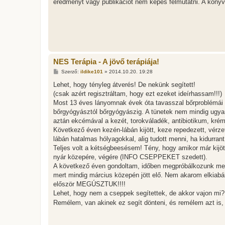
eredményt vagy publikációt nem képes felmutatni. A könyv
á
s
z
ó
l
á
s
NES Terápia - A jövő terápiája!
H
Szerző:
ildike101
»
2014.10.20. 19:28
o
z
Lehet, hogy tényleg átverés! De nekünk segített!
z
(csak azért regisztráltam, hogy ezt ezeket ideírhassam!!!)
á
s
Most 13 éves lányomnak évek óta tavasszal bőrproblémái vo
z
bőrgyógyásztól bőrgyógyászig. A tünetek nem mindig ugyan
ó
l
aztán ekcémával a kezét, torokváladék, antibiotikum, krém
á
Következő éven kezén-lábán kijött, keze repedezett, vérzet
s
lábán hatalmas hólyagokkal, alig tudott menni, ha kidurrant
Teljes volt a kétségbeesésem! Tény, hogy amikor már kijöt
nyár közepére, végére (INFO CSEPPEKET szedett).
A következő éven gondoltam, időben megpróbálkozunk megel
mert mindig március közepén jött elő. Nem akarom elkiab
először MEGÚSZTUK!!!!
Lehet, hogy nem a cseppek segítettek, de akkor vajon mi?
Remélem, van akinek ez segít dönteni, és remélem azt is,