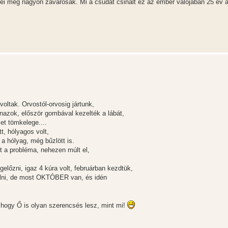
ei meg nagyon zavarosak. Mi a csudát csinált ez az ember valójában 25 év a
ltak. Orvostól-orvosig jártunk,
azok, először gombával kezelték a lábát,
et tömkelege....
t, hólyagos volt,
 a hólyag, még bűzlött is.
t a probléma, nehezen múlt el,
őzni, igaz 4 kúra volt, februárban kezdtük,
álni, de most OKTÓBER van, és idén
 hogy Ő is olyan szerencsés lesz, mint mi!