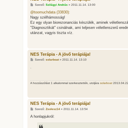
H
Szerző:
Szilágyi András
»
2011.11.14. 13:00
o
z
@toomuchdata (33830):
z
Nagy szélhámosság!
á
s
Ez egy olyan biorezonanciás készülék, aminek véletlenszá
z
"Diagnosztikát" csinálnak, ami teljesen véletlenszerű ere
ó
l
utánzat, vagyis tiszta víz.
á
s
NES Terápia - A jövő terápiája!
H
Szerző:
solarboat
»
2011.11.14. 13:10
o
z
.
z
á
s
z
A hozzászólást 1 alkalommal szerkesztették, utoljára
solarboat
2013.04.22.
ó
l
á
s
NES Terápia - A jövő terápiája!
H
Szerző:
Zsolesz14
»
2011.11.14. 13:54
o
z
A honlapjukról:
z
á
s