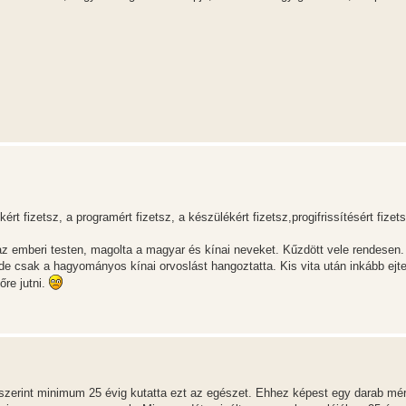
rt fizetsz, a programért fizetsz, a készülékért fizetsz,progifrissítésért fizets
z emberi testen, magolta a magyar és kínai neveket. Kűzdött vele rendesen.
de csak a hagyományos kínai orvoslást hangoztatta. Kis vita után inkább ejte
re jutni.
 szerint minimum 25 évig kutatta ezt az egészet. Ehhez képest egy darab mér