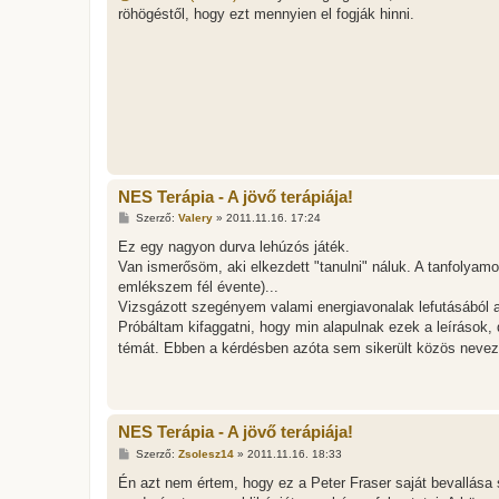
z
röhögéstől, hogy ezt mennyien el fogják hinni.
á
s
z
ó
l
á
s
NES Terápia - A jövő terápiája!
H
Szerző:
Valery
»
2011.11.16. 17:24
o
z
Ez egy nagyon durva lehúzós játék.
z
Van ismerősöm, aki elkezdett "tanulni" náluk. A tanfolyamoké
á
s
emlékszem fél évente)...
z
Vizsgázott szegényem valami energiavonalak lefutásából a
ó
l
Próbáltam kifaggatni, hogy min alapulnak ezek a leírások, 
á
témát. Ebben a kérdésben azóta sem sikerült közös nevező
s
NES Terápia - A jövő terápiája!
H
Szerző:
Zsolesz14
»
2011.11.16. 18:33
o
z
Én azt nem értem, hogy ez a Peter Fraser saját bevallása
z