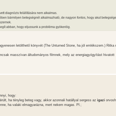
ett diagnózis felállítására nem alkalmas.
mében bármilyen betegségnél alkalmazható, de nagyon fontos, hogy akut betegség
szernek.
segít abban, hogy eljussunk a probléma gyökeréig.
gyenesen letölthető könyvét (The Unturned Stone, ha jól emlékszem.) Ritka
ancsak masszívan áltudományos filmnek, mely az energiagyógyítást hivatott
nnyi, hogy:
érült, ha tényleg beteg vagy, akkor azonnali hatállyal sergess az
igazi
orvosh
enne, ha valaki elmagyarázna, mert nekem magas. Pl.;