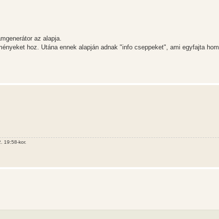
mgenerátor az alapja.
dményeket hoz. Utána ennek alapján adnak "info cseppeket", ami egyfajta hom
 19:58-kor.