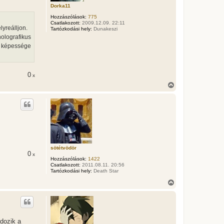
t
Dorka11
e
Hozzászólások:
775
j
Csatlakozott:
2009.12.09. 22:11
é
yreálljon.
Tartózkodási hely:
Dunakeszi
r
holografikus
e
tó képessége
0
x
V
i
s
s
z
a
a
t
e
t
sötétvödör
0
e
x
Hozzászólások:
1422
j
Csatlakozott:
2011.08.11. 20:56
é
Tartózkodási hely:
Death Star
r
V
e
i
s
s
z
a
dozik a
a