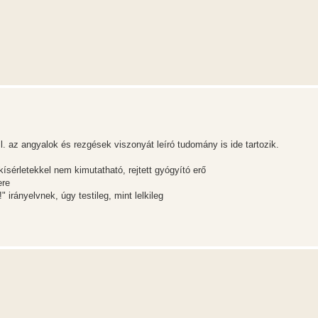
 Pl. az angyalok és rezgések viszonyát leíró tudomány is ide tartozik.
kísérletekkel nem kimutatható, rejtett gyógyító erő
ere
" irányelvnek, úgy testileg, mint lelkileg