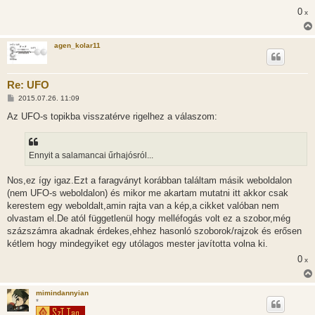
s
0
x
z
ó
l
á
agen_kolar11
s
Re: UFO
H
2015.07.26. 11:09
o
z
Az UFO-s topikba visszatérve rigelhez a válaszom:
z
á
s
z
Ennyit a salamancai űrhajósról...
ó
l
á
Nos,ez így igaz.Ezt a faragványt korábban találtam másik weboldalon
s
(nem UFO-s weboldalon) és mikor me akartam mutatni itt akkor csak
kerestem egy weboldalt,amin rajta van a kép,a cikket valóban nem
olvastam el.De atól függetlenül hogy melléfogás volt ez a szobor,még
százszámra akadnak érdekes,ehhez hasonló szoborok/rajzok és erősen
kétlem hogy mindegyiket egy utólagos mester javította volna ki.
0
x
mimindannyian
*