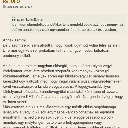
Re: UFO
H
2015.05.30. 17:37
o
z
z
agen_kolar11 írta:
á
s
Igen,igen,elgondolkodtató!Akkor te is gondold végig azt,hogy mennyi az
z
esélye annak,hogy csak úgy,spontán létrejön az élet az őslevesben,
ó
l
á
Annak semmi.
s
De viszont senki sem állította, hogy "csak úgy" jött volna létre az élet!
Erre már egy-kétszer próbáltam felhívni a figyelmedet, láthatóan
eredmény nélkül.
Az élet keletkezését nagyban elősegíti, hogy számos olyan vegyi
körfolyamat jöhet létre részben szeparált körülmények között (pl.
kőzetüregekben), amelyek során egy kiindulóvegyület néhány lépésen
keresztül úgy változik meg, hogy végül valami plusz vegyület-terméken
kívül visszakapjuk a kiinduló vegyületet is. A legegyszerűbb ilyen
körfolyamat például a kiindulóvegyület másolatát készítené el, azaz a
ciklus végére KÉT példány volna a vegyületből. Na, gondold végig, hogy
ez hova vezet!
Más esetben a ciklus mellékterméke egy másik ciklus segédanyaga
lehet, így a vegyi ciklusok egymásba kapcsolódhatnak és egymást
erősíthetik, ha pedig elég sok ilyen ciklus, eléggé összebonyolódik,
mondjuk egy mélytengeri füstölő apró hólyagüregeiben vagy
piritszemcsék felületén, előállhat az az eset, hogy a ciklusok egy része