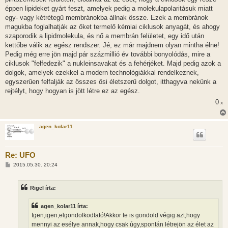
éppen lipideket gyárt feszt, amelyek pedig a molekulapolaritásuk miatt
egy- vagy kétrétegű membránokba állnak össze. Ezek a membránok
magukba foglalhatják az őket termelő kémiai ciklusok anyagát, és ahogy
szaporodik a lipidmolekula, és nő a membrán felületet, egy idő után
kettőbe válik az egész rendszer. Jé, ez már majdnem olyan mintha élne!
Pedig még erre jön majd pár százmillió év további bonyolódás, mire a
ciklusok "felfedezik" a nukleinsavakat és a fehérjéket. Majd pedig azok a
dolgok, amelyek ezekkel a modern technológiákkal rendelkeznek,
egyszerűen felfalják az összes ősi életszerű dolgot, itthagyva nekünk a
rejtélyt, hogy hogyan is jött létre ez az egész.
0
x
agen_kolar11
Re: UFO
H
2015.05.30. 20:24
o
z
z
Rigel írta:
á
s
z
agen_kolar11 írta:
ó
l
Igen,igen,elgondolkodtató!Akkor te is gondold végig azt,hogy
á
mennyi az esélye annak,hogy csak úgy,spontán létrejön az élet az
s