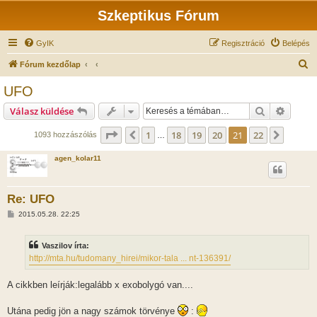
Szkeptikus Fórum
GyIK
Regisztráció
Belépés
K
Fórum kezdőlap
e
UFO
r
Keresés
Részlet
Válasz küldése
e
s
Oldal:
21
/
22
1
18
19
20
21
22
Előző
Követk
1093 hozzászólás
…
é
agen_kolar11
s
Re: UFO
H
2015.05.28. 22:25
o
z
z
Vaszilov írta:
á
s
http://mta.hu/tudomany_hirei/mikor-tala ... nt-136391/
z
ó
l
A cikkben leírják:legalább x exobolygó van....
á
s
Utána pedig jön a nagy számok törvénye
: