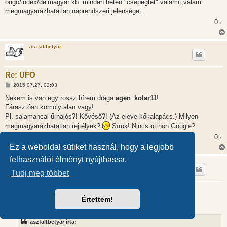
origó/index/délmagyar kb. minden héten "csepegtet" valamit,valami
megmagyarázhatatlan,naprendszeri jelenséget.
0
x
aszfaltbetyár
Re: UFO
H
2015.07.27. 02:03
o
z
Nekem is van egy rossz hírem drága
agen_kolar11
!
z
Fárasztóan komolytalan vagy!
á
s
Pl. salamancai űrhajós?! Kővéső?! (Az eleve kőkalapács.) Milyen
z
megmagyarázhatatlan rejtélyek?
Sírok! Nincs otthon Google?
ó
l
0
x
á
s
Ez a weboldal sütiket használ, hogy a legjobb
felhasználói élményt nyújthassa.
agen_kolar11
Tudj meg többet
Re: UFO
Értettem!
H
2015.07.27. 12:50
o
z
z
aszfaltbetyár írta:
á