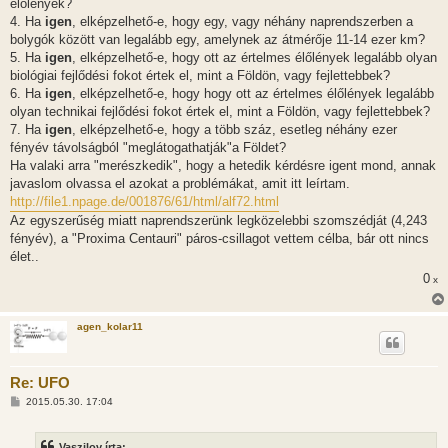
élőlények?
4. Ha
igen
, elképzelhető-e, hogy egy, vagy néhány naprendszerben a
bolygók között van legalább egy, amelynek az átmérője 11-14 ezer km?
5. Ha
igen
, elképzelhető-e, hogy ott az értelmes élőlények legalább olyan
biológiai fejlődési fokot értek el, mint a Földön, vagy fejlettebbek?
6. Ha
igen
, elképzelhető-e, hogy hogy ott az értelmes élőlények legalább
olyan technikai fejlődési fokot értek el, mint a Földön, vagy fejlettebbek?
7. Ha
igen
, elképzelhető-e, hogy a több száz, esetleg néhány ezer
fényév távolságból "meglátogathatják"a Földet?
Ha valaki arra "merészkedik", hogy a hetedik kérdésre igent mond, annak
javaslom olvassa el azokat a problémákat, amit itt leírtam.
http://file1.npage.de/001876/61/html/alf72.html
Az egyszerűség miatt naprendszerünk legközelebbi szomszédját (4,243
fényév), a "Proxima Centauri" páros-csillagot vettem célba, bár ott nincs
élet..
0
x
agen_kolar11
Re: UFO
H
2015.05.30. 17:04
o
z
z
Vaszilov írta: