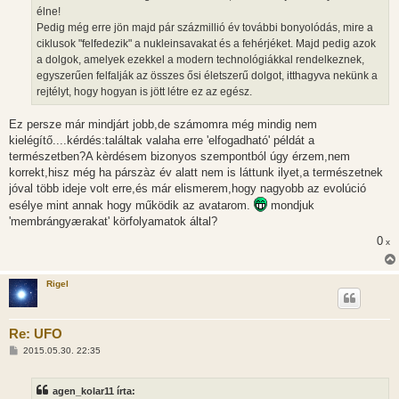
élne!
Pedig még erre jön majd pár százmillió év további bonyolódás, mire a
ciklusok "felfedezik" a nukleinsavakat és a fehérjéket. Majd pedig azok
a dolgok, amelyek ezekkel a modern technológiákkal rendelkeznek,
egyszerűen felfalják az összes ősi életszerű dolgot, itthagyva nekünk a
rejtélyt, hogy hogyan is jött létre ez az egész.
Ez persze már mindjárt jobb,de számomra még mindig nem
kielégítő....kérdés:találtak valaha erre 'elfogadható' példát a
természetben?A kèrdésem bizonyos szempontból úgy érzem,nem
korrekt,hisz még ha párszàz év alatt nem is láttunk ilyet,a természetnek
jóval több ideje volt erre,és már elismerem,hogy nagyobb az evolúció
esélye mint annak hogy működik az avatarom.
mondjuk
'membrángyærakat' körfolyamatok által?
0
x
Rigel
Re: UFO
H
2015.05.30. 22:35
o
z
z
agen_kolar11 írta:
á