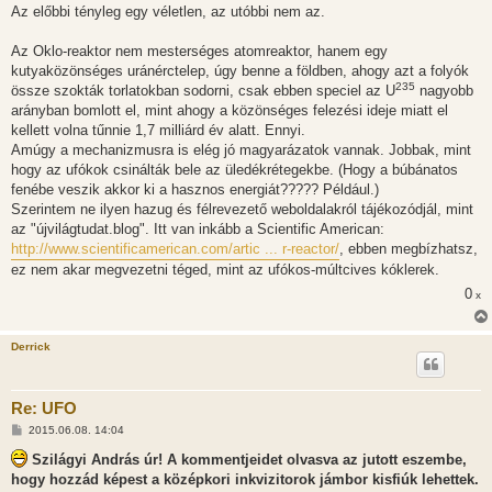
Az előbbi tényleg egy véletlen, az utóbbi nem az.
Az Oklo-reaktor nem mesterséges atomreaktor, hanem egy
kutyaközönséges uránérctelep, úgy benne a földben, ahogy azt a folyók
235
össze szokták torlatokban sodorni, csak ebben speciel az U
nagyobb
arányban bomlott el, mint ahogy a közönséges felezési ideje miatt el
kellett volna tűnnie 1,7 milliárd év alatt. Ennyi.
Amúgy a mechanizmusra is elég jó magyarázatok vannak. Jobbak, mint
hogy az ufókok csinálták bele az üledékrétegekbe. (Hogy a búbánatos
fenébe veszik akkor ki a hasznos energiát????? Például.)
Szerintem ne ilyen hazug és félrevezető weboldalakról tájékozódjál, mint
az "újvilágtudat.blog". Itt van inkább a Scientific American:
http://www.scientificamerican.com/artic ... r-reactor/
, ebben megbízhatsz,
ez nem akar megvezetni téged, mint az ufókos-múltcives kóklerek.
0
x
Derrick
Re: UFO
H
2015.06.08. 14:04
o
z
Szilágyi András úr! A kommentjeidet olvasva az jutott eszembe,
z
hogy hozzád képest a középkori inkvizitorok jámbor kisfiúk lehettek.
á