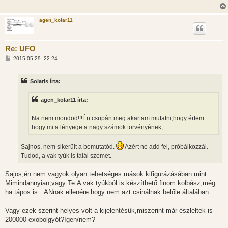
agen_kolar11
Re: UFO
H
2015.05.29. 22:24
o
z
z
Solaris írta:
á
s
z
agen_kolar11 írta:
ó
l
á
Na nem mondod!!!Én csupán meg akartam mutatni,hogy értem
s
hogy mi a lényege a nagy számok törvényének, ...
Sajnos, nem sikerült a bemutatód.
Azért ne add fel, próbálkozzál.
Tudod, a vak tyúk is talál szemet.
Sajos,én nem vagyok olyan tehetséges mások kifigurázásában mint
Mimindannyian,vagy Te.A vak tyúkból is készíthető finom kolbász,még
ha tápos is...ANnak ellenére hogy nem azt csinálnak belőle általában
Vagy ezek szerint helyes volt a kijelentésük,miszerint már észleltek is
200000 exobolgyót?Igen/nem?