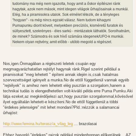
tudomány ma még nem igazolta, hogy amit a őskor építészei ránk
hagytak, azok nem mások, mint idegen világok űrhajósainak a munkái.
Elég, ha a piramisokra utalok. Sok elmélet létezik, de a tényleges
"hogyan" - ra még nincs egzakt válasz. Nem tudom kihagyni
Pumapunku diorit köveit, melyekben precíziós, kisméretű furatok és
süllyesztett, szekrényes - éles sarkú - mintázatok láthatók. Sorolhatnám,
de minek? Számodra és sok hívő számára idegenek/UFO-k munkái.
Nekem olyan rejtvény, amit előbb - utóbb megold a régészet.
Nos,igen.Önmagában a régészeti leletek csupán egy
megmagyarázhatatlan rejtélyt hagynak ránk.Rigel szerint például a
piramisokat "meg lehetett " építeni annak idején is,csak hatalmas
szervezettséget igényelt a munka.No de ettől függetlenül vannak egyéb
"rejtélyek" is amihez nem lehetett elég pusztán a szorgalom,hanem a
technikai tudás is elengedhetetlen volt-kiváló példa erre Puma Pumku.Aki
látja ezeket,az megkérdőjelezi azt,hogy pusztán szorgalommal,kővésővel
ilyet egyáltalán lehetett-e készíteni.No de ettől függetlenül:a többi
"érdekes jelenségre" mit lehet mondani?Pld.:nézzük a salamancai
űrhajóst:
http://www.femina.hu/terasz/a_vilag_leg
... brazolasai
Ehhez hasonló "érdekes" rajzok például mindenhonnan előkerülnek....AZ