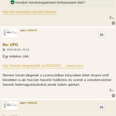
s
mondjuk 'membrángyærakat' körfolyamatok által?
z
ó
l
http://en.wikipedia.org/wiki/Jeewanu
á
s
0
x
agen_kolar11
Re: UFO
H
2015.06.04. 22:41
o
z
Egy érdekes cikk:
z
á
s
http://konteo.blogrepublik.eu/2012/03/2 ... zeeskuves/
z
ó
l
Nemere István:idegenek a szomszédban könyvében lehet olvasni erről
á
bővebben is,aki hozzám hasonló holdkóros és szereti a verselemzéshez
s
hasonló belemagyarázásokat,annak tudom ajánlani.
0
x
agen_kolar11