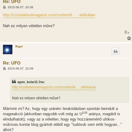
Re: UFO
H
2015.06.07. 20:36
o
z
http://costadelsolmagazin.com/content/k ... -afrikaban
z
á
s
Nah ez milyen véletlen műve?
z
ó
0
x
l
á
s
Rigel
Re: UFO
H
2015.06.07. 22:09
o
z
z
agen_kolar11 írta:
á
s
http://costadelsolmagazin.com/content/k ... -afrikaban
z
ó
l
Nah ez milyen véletlen műve?
á
s
Mármint mi? Az, hogy egy uránérc lerakódásban spontán beindult a
235
magreakció (akkoriban nagyobb volt még az U
aránya, magától is
elindulhatott), vagy az a véletlen, hogy egy hozzánemértő ufókos-
múlcives kontár blog gyártott ebből egy "tudósok sem értik hogyan..."
álhírt?