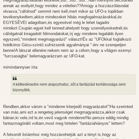
megmagyarázhatatlan eltűnése,stb...stb...stb...Nah mennyire becsülnéd
annak az esélyét,hogy mindez a véletlen??Amúgy a hozzászólásodat
olvasva,"cáfolnod" semmit nem kell,mert mikor az UFO-s topikban
tevékenykedtem,akkor mindezeket hibás megfogalmazásokkal,és
EGYESÉVEl adagoltam,és egyesével még le lehet tagadni
mindezt.Csupán egyet kell tenned:ahelyett hogy személyeskednél,és
cáfolgatnál kiragadott félmondatokat,írj egy minderre legalább ilyen
egyszerű,"mindent megmagyarázó" választ!És az "UFOkkal foglalkozó
holdkóros Gézu-szintű sufnizsenik agyalmányai "-érv ne szerepeljen
benne!A látszat ellenére:nekem nem az a célom,hogy a világon ezernyi
"furcsaságba" belemagyarázzam az UFO-kat.
mimindannyian írta:
A kétkedésedre nem alapozhatsz, sőt a fantáziád korlátossága sem
bizonyíték.
Rendben,akkor várom a "mindenre kiterjedő magyarázatot"!Ha szerinted
van más,ami ezt a rengeteg jelenséget megmagyarázza,akkor csak
bátran,ki vele,írd le,én vevő vagyok mindenre!No persze eddig mindig
fantazmagóráló voltam,most meg hirtelen "fantáziahiányos" lettem?
A felsorolt listámhoz még hozzávehetjük azt a tényt is,hogy az