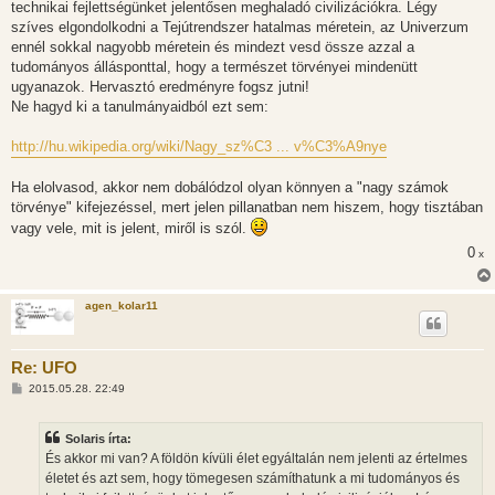
technikai fejlettségünket jelentősen meghaladó civilizációkra. Légy
szíves elgondolkodni a Tejútrendszer hatalmas méretein, az Univerzum
ennél sokkal nagyobb méretein és mindezt vesd össze azzal a
tudományos állásponttal, hogy a természet törvényei mindenütt
ugyanazok. Hervasztó eredményre fogsz jutni!
Ne hagyd ki a tanulmányaidból ezt sem:
http://hu.wikipedia.org/wiki/Nagy_sz%C3 ... v%C3%A9nye
Ha elolvasod, akkor nem dobálódzol olyan könnyen a "nagy számok
törvénye" kifejezéssel, mert jelen pillanatban nem hiszem, hogy tisztában
vagy vele, mit is jelent, miről is szól.
0
x
agen_kolar11
Re: UFO
H
2015.05.28. 22:49
o
z
z
Solaris írta:
á
s
És akkor mi van? A földön kívüli élet egyáltalán nem jelenti az értelmes
z
életet és azt sem, hogy tömegesen számíthatunk a mi tudományos és
ó
l