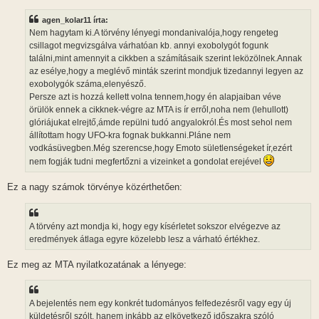
z
z
agen_kolar11 írta:
á
s
Nem hagytam ki.A törvény lényegi mondanivalója,hogy rengeteg
z
csillagot megvizsgálva várhatóan kb. annyi exobolygót fogunk
ó
l
találni,mint amennyit a cikkben a számításaik szerint leközölnek.Annak
á
az esélye,hogy a meglévő minták szerint mondjuk tizedannyi legyen az
s
exobolygók száma,elenyésző.
Persze azt is hozzá kellett volna tennem,hogy én alapjaiban véve
örülök ennek a cikknek-végre az MTA is ír erről,noha nem (lehullott)
glóriájukat elrejtő,ámde repülni tudó angyalokról.És most sehol nem
állítottam hogy UFO-kra fognak bukkanni.Pláne nem
vodkásüvegben.Még szerencse,hogy Emoto sületlenségeket ír,ezért
nem fogják tudni megfertőzni a vizeinket a gondolat erejével
Ez a nagy számok törvénye közérthetően:
A törvény azt mondja ki, hogy egy kísérletet sokszor elvégezve az
eredmények átlaga egyre közelebb lesz a várható értékhez.
Ez meg az MTA nyilatkozatának a lényege:
A bejelentés nem egy konkrét tudományos felfedezésről vagy egy új
küldetésről szólt, hanem inkább az elkövetkező időszakra szóló