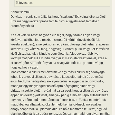
őslevesben,
Annak semmi.
De viszont senki sem állította, hogy "csak úgy" jött volna létre az élet!
Erre már egy-kétszer próbáltam felhívni a figyelmedet, láthatóan
eredmény nélkül.
Az élet keletkezését nagyban elősegíti, hogy számos olyan vegyi
körfolyamat jöhet létre részben szeparált körülmények között (pl.
kőzetüregekben), amelyek során egy kiindulóvegyület néhány lépésen
keresztül úgy változik meg, hogy végül valami plusz vegyület-terméken
kívül visszakapjuk a kiinduló vegyületet is. A legegyszerűbb ilyen
körfolyamat például a kiindulóvegyület másolatát készítené el, azaz a
ciklus végére KÉT példány volna a vegyületből. Na, gondold végig,
hogy ez hova vezet!
Más esetben a ciklus mellékterméke egy másik ciklus segédanyaga
lehet, így a vegyi ciklusok egymásba kapcsolódhatnak és egymást
erősíthetik, ha pedig elég sok ilyen ciklus, eléggé összebonyolódik,
mondjuk egy mélytengeri füstölő apró hólyagüregeiben vagy
piritszemcsék felületén, előállhat az az eset, hogy a ciklusok egy része
éppen lipideket gyárt feszt, amelyek pedig a molekulapolaritásuk miatt
egy- vagy kétrétegű membránokba állnak össze. Ezek a membránok
magukba foglalhatják az őket termelő kémiai ciklusok anyagát, és
ahogy szaporodik a lipidmolekula, és nő a membrán felületet, egy idő
után kettőbe válik az egész rendszer. Jé, ez már majdnem olyan mintha