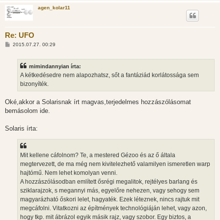
agen_kolar11
Re: UFO
H
2015.07.27. 00:29
o
z
z
mimindannyian írta:
á
s
A kétkedésedre nem alapozhatsz, sőt a fantáziád korlátossága sem
z
bizonyíték.
ó
l
á
Oké,akkor a Solarisnak írt magvas,terjedelmes hozzászólásomat
s
bemásolom ide.
Solaris írta:
Mit kellene cáfolnom? Te, a mestered Gézoo és az ő általa
megtervezett, de ma még nem kivitelezhető valamilyen ismeretlen warp
hajtómű. Nem lehet komolyan venni.
A hozzászólásodban említett ősrégi megalitok, rejtélyes barlang és
sziklarajzok, s megannyi más, egyelőre nehezen, vagy sehogy sem
magyarázható őskori lelet, hagyaték. Ezek léteznek, nincs rajtuk mit
megcáfolni. Vitatkozni az építmények technológiáján lehet, vagy azon,
hogy tkp. mit ábrázol egyik másik rajz, vagy szobor. Egy biztos, a