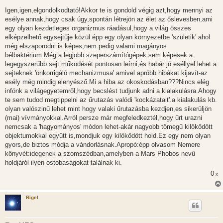
Igen,igen,elgondolkodtató!Akkor te is gondold végig azt,hogy mennyi az
esélye annak,hogy csak úgy,spontán létrejön az élet az őslevesben,ami
egy olyan kezdetleges organizmus ráadásul,hogy a világ összes
elképzelhető egysejtűje közül épp egy olyan környezetbe 'születik' ahol
még elszaporodni is képes,nem pedig valami magányos
bélbaktérium.Még a legjobb szeperszámítógépek sem képesek a
legegyszerűbb sejt működését pontosan leírni,és habár jó eséllyel lehet a
sejteknek 'önkorrigáló mechanizmusa' amivel apróbb hibákat kijavít-az
esély még mindig elenyésző.Mi a hiba az okoskodásban???Nincs elég
infónk a világegyetemről,hogy becslést tudjunk adni a kialakulásra.Ahogy
te sem tudod megtippelni az űrutazás valódi 'kockázatait'.a kialakulás kb.
olyan valószinű lehet mint hogy valaki űrutazásba kezdjen,es sikerüljön
(mai) vívmányokkal.Arról persze már megfeledkeztél,hogy űrt urazni
nemcsak a 'hagyományos' módon lehet-akár nagyobb tömegű kilökődött
objektumokkal együtt is,mondjuk egy kilökődött hold.Ez egy nem olyan
gyors,de biztos módja a vándorlásnak.Apropó:épp olvasom Nemere
könyvét:idegenek a szomszédban,amelyben a Mars Phobos nevű
holdjáról ilyen ostobaságokat találnak ki.
0
x
Rigel