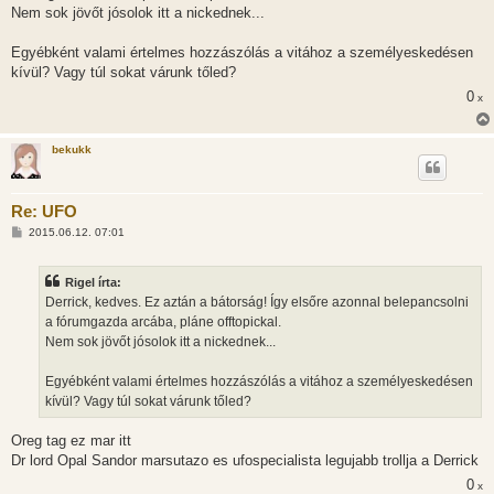
s
Nem sok jövőt jósolok itt a nickednek...
z
ó
l
Egyébként valami értelmes hozzászólás a vitához a személyeskedésen
á
kívül? Vagy túl sokat várunk tőled?
s
0
x
bekukk
Re: UFO
H
2015.06.12. 07:01
o
z
z
Rigel írta:
á
s
Derrick, kedves. Ez aztán a bátorság! Így elsőre azonnal belepancsolni
z
a fórumgazda arcába, pláne offtopickal.
ó
l
Nem sok jövőt jósolok itt a nickednek...
á
s
Egyébként valami értelmes hozzászólás a vitához a személyeskedésen
kívül? Vagy túl sokat várunk tőled?
Oreg tag ez mar itt
Dr lord Opal Sandor marsutazo es ufospecialista legujabb trollja a Derrick
0
x