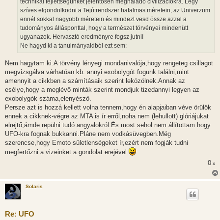
technikai fejlettségünket jelentősen meghaladó civilizációkra. Légy
á
szíves elgondolkodni a Tejútrendszer hatalmas méretein, az Univerzum
s
ennél sokkal nagyobb méretein és mindezt vesd össze azzal a
tudományos állásponttal, hogy a természet törvényei mindenütt
ugyanazok. Hervasztó eredményre fogsz jutni!
Ne hagyd ki a tanulmányaidból ezt sem:
Nem hagytam ki.A törvény lényegi mondanivalója,hogy rengeteg csillagot
megvizsgálva várhatóan kb. annyi exobolygót fogunk találni,mint
amennyit a cikkben a számításaik szerint leközölnek.Annak az
esélye,hogy a meglévő minták szerint mondjuk tizedannyi legyen az
exobolygók száma,elenyésző.
Persze azt is hozzá kellett volna tennem,hogy én alapjaiban véve örülök
ennek a cikknek-végre az MTA is ír erről,noha nem (lehullott) glóriájukat
elrejtő,ámde repülni tudó angyalokról.És most sehol nem állítottam hogy
UFO-kra fognak bukkanni.Pláne nem vodkásüvegben.Még
szerencse,hogy Emoto sületlenségeket ír,ezért nem fogják tudni
megfertőzni a vizeinket a gondolat erejével
0
x
Solaris
Re: UFO