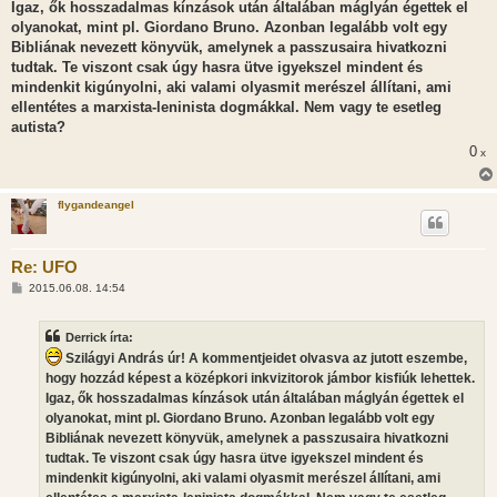
s
Igaz, ők hosszadalmas kínzások után általában máglyán égettek el
z
olyanokat, mint pl. Giordano Bruno. Azonban legalább volt egy
ó
l
Bibliának nevezett könyvük, amelynek a passzusaira hivatkozni
á
tudtak. Te viszont csak úgy hasra ütve igyekszel mindent és
s
mindenkit kigúnyolni, aki valami olyasmit merészel állítani, ami
ellentétes a marxista-leninista dogmákkal. Nem vagy te esetleg
autista?
0
x
flygandeangel
Re: UFO
H
2015.06.08. 14:54
o
z
z
Derrick írta:
á
s
Szilágyi András úr! A kommentjeidet olvasva az jutott eszembe,
z
hogy hozzád képest a középkori inkvizitorok jámbor kisfiúk lehettek.
ó
l
Igaz, ők hosszadalmas kínzások után általában máglyán égettek el
á
olyanokat, mint pl. Giordano Bruno. Azonban legalább volt egy
s
Bibliának nevezett könyvük, amelynek a passzusaira hivatkozni
tudtak. Te viszont csak úgy hasra ütve igyekszel mindent és
mindenkit kigúnyolni, aki valami olyasmit merészel állítani, ami