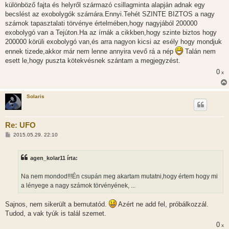
különböző fajta és helyről származó csillagminta alapján adnak egy
becslést az exobolygók számára.Ennyi.Tehét SZINTE BIZTOS a nagy
számok tapasztalati törvénye értelmében,hogy nagyjából 200000
exobolygó van a Tejúton.Ha az írnák a cikkben,hogy szinte biztos hogy
200000 körüli exobolygó van,és arra nagyon kicsi az esély hogy mondjuk
ennek tizede,akkor már nem lenne annyira vevő rá a nép
Talán nem
esett le,hogy puszta kötekvésnek szántam a megjegyzést.
0
x
Solaris
Re: UFO
H
2015.05.29. 22:10
o
z
z
agen_kolar11 írta:
á
s
z
Na nem mondod!!!Én csupán meg akartam mutatni,hogy értem hogy mi
ó
l
a lényege a nagy számok törvényének, ...
á
s
Sajnos, nem sikerült a bemutatód.
Azért ne add fel, próbálkozzál.
Tudod, a vak tyúk is talál szemet.
0
x