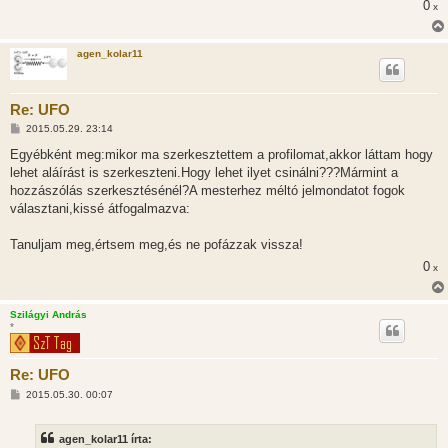
0
x
agen_kolar11
Re: UFO
H
2015.05.29. 23:14
o
z
Egyébként meg:mikor ma szerkesztettem a profilomat,akkor láttam hogy
z
lehet aláírást is szerkeszteni.Hogy lehet ilyet csinálni???Mármint a
á
s
hozzászólás szerkesztésénél?A mesterhez méltó jelmondatot fogok
z
választani,kissé átfogalmazva:
ó
l
á
Tanuljam meg,értsem meg,és ne pofázzak vissza!
s
0
x
Szilágyi András
*
Re: UFO
H
2015.05.30. 00:07
o
z
z
agen_kolar11 írta:
á