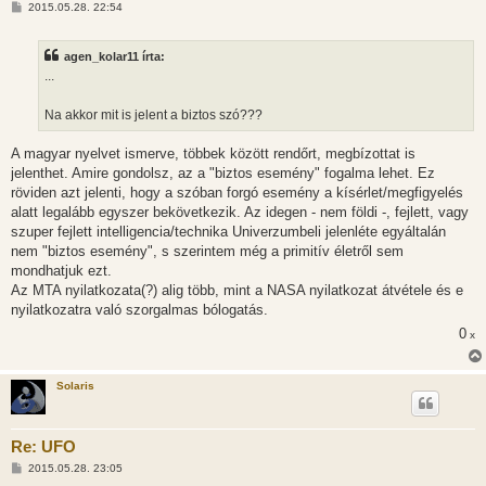
H
2015.05.28. 22:54
o
z
z
agen_kolar11 írta:
á
s
...
z
ó
l
Na akkor mit is jelent a biztos szó???
á
s
A magyar nyelvet ismerve, többek között rendőrt, megbízottat is
jelenthet. Amire gondolsz, az a "biztos esemény" fogalma lehet. Ez
röviden azt jelenti, hogy a szóban forgó esemény a kísérlet/megfigyelés
alatt legalább egyszer bekövetkezik. Az idegen - nem földi -, fejlett, vagy
szuper fejlett intelligencia/technika Univerzumbeli jelenléte egyáltalán
nem "biztos esemény", s szerintem még a primitív életről sem
mondhatjuk ezt.
Az MTA nyilatkozata(?) alig több, mint a NASA nyilatkozat átvétele és e
nyilatkozatra való szorgalmas bólogatás.
0
x
Solaris
Re: UFO
H
2015.05.28. 23:05
o