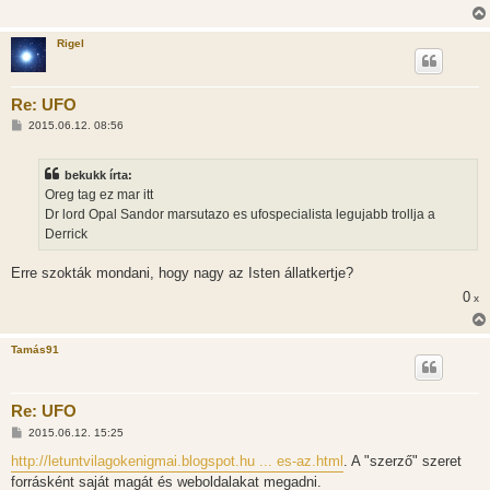
Rigel
Re: UFO
H
2015.06.12. 08:56
o
z
z
bekukk írta:
á
s
Oreg tag ez mar itt
z
Dr lord Opal Sandor marsutazo es ufospecialista legujabb trollja a
ó
l
Derrick
á
s
Erre szokták mondani, hogy nagy az Isten állatkertje?
0
x
Tamás91
Re: UFO
H
2015.06.12. 15:25
o
z
http://letuntvilagokenigmai.blogspot.hu ... es-az.html
. A "szerző" szeret
z
forrásként saját magát és weboldalakat megadni.
á