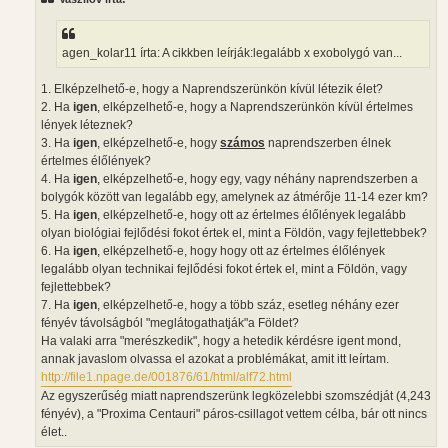
á
s
z
ó
l
agen_kolar11 írta: A cikkben leírják:legalább x exobolygó van...
á
s
1. Elképzelhető-e, hogy a Naprendszerünkön kívül létezik élet?
2. Ha
igen
, elképzelhető-e, hogy a Naprendszerünkön kívül értelmes
lények léteznek?
3. Ha
igen
, elképzelhető-e, hogy
számos
naprendszerben élnek
értelmes élőlények?
4. Ha
igen
, elképzelhető-e, hogy egy, vagy néhány naprendszerben a
bolygók között van legalább egy, amelynek az átmérője 11-14 ezer km?
5. Ha
igen
, elképzelhető-e, hogy ott az értelmes élőlények legalább
olyan biológiai fejlődési fokot értek el, mint a Földön, vagy fejlettebbek?
6. Ha
igen
, elképzelhető-e, hogy hogy ott az értelmes élőlények
legalább olyan technikai fejlődési fokot értek el, mint a Földön, vagy
fejlettebbek?
7. Ha
igen
, elképzelhető-e, hogy a több száz, esetleg néhány ezer
fényév távolságból "meglátogathatják"a Földet?
Ha valaki arra "merészkedik", hogy a hetedik kérdésre igent mond,
annak javaslom olvassa el azokat a problémákat, amit itt leírtam.
http://file1.npage.de/001876/61/html/alf72.html
Az egyszerűség miatt naprendszerünk legközelebbi szomszédját (4,243
fényév), a "Proxima Centauri" páros-csillagot vettem célba, bár ott nincs
élet..