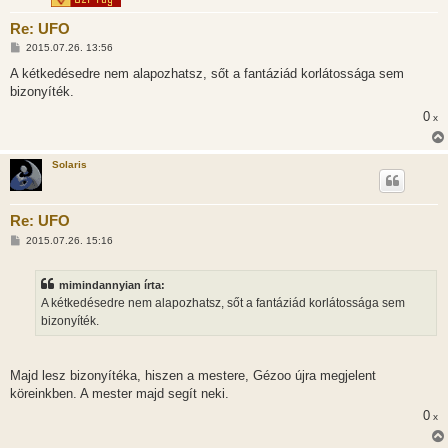
Re: UFO
H
2015.07.26. 13:56
o
z
A kétkedésedre nem alapozhatsz, sőt a fantáziád korlátossága sem
z
bizonyíték.
á
s
0
x
z
ó
l
á
Solaris
s
Re: UFO
H
2015.07.26. 15:16
o
z
z
mimindannyian írta:
á
s
A kétkedésedre nem alapozhatsz, sőt a fantáziád korlátossága sem
z
bizonyíték.
ó
l
á
s
Majd lesz bizonyítéka, hiszen a mestere, Gézoo újra megjelent
köreinkben. A mester majd segít neki.
0
x