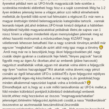
ilyeneket például nem az UFO-hívők magyarázzák bele ezekbe a
szobrokba:mindenki eldöntheti hogy hisz-e a saját szemének.Még ha 1-2
ilyen érdekes jelenség lenne a világon,akkor szó nélkül elmehetnénk
mellettük,de ilyenből több ezret tud felmutatni a régészet.Ez már nem a
magyar érettségin történő belemagyarázás kategóriába tartozik...vannak
leonardo képek pld,ahol érdekes,UFO-knak kinéző dolgokat a háttérben
hülyébbnél hülyébb magyarázatokkal próbálnak illetni,de sajnos van 1
rossz hírem:a világon mindenfelé olyan mennyiségben jelennek meg az
ehhez hasonló motívumok a művészetben,hogy KIZÁRT hogy a
véletlennek lehessen betudható.Van a nagy számok törvénye,amiből már
egyszer "megbuktam" nálad,de azért attól még igaz maga a törvény
.Arról meg már ne is beszéljünk,hogy ókori feljegyzésekben pld. nagy
csaták idején gyakran a csatározók feje feletti,"fényes pajzsok" harcát
figyelik meg az égen.Az ókorban,ahol az emberek (pláne harcosok)
nagyrészt analfabéták voltak,ugyan mit akartak volna elérni a feljegyzők
egy ilyen "vaskos hazugsággal"?Kit akartak volna átverni,vagy pénzt
csinálni az égről lehazudott UFO-s izéikkel?És ilyen feljegyzést rejtélyes
jelenségekről réges-rég készítettek,a mai napig is,és gondolnád,hogy
minden alkalommal napszúrást kaptak volna a krónikusok?
Elmondhatjuk azt is,hogy az a sok millió tanúvallomás az UFO-k mellet,a
föld minden különböző pontjáról,különböző érdekeltségű emberek
között,ehhez még hozzávéve az összes "megmagyarázhatatlan"
jelenséget,történelmi feljegyzést,építészeti csodát,a nasa "Holdkerülését"
összevetve az asztronauták beszámolóival,űrszondák