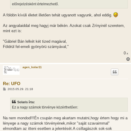
előrejelzésként értelmezhető.
A földön kívüli életet illetően tehát ugyanott vagyunk, ahol eddig.
Az angyalaiddal meg hagyj már békén. Azokat csak Zrínyinél szeretem,
mint ezt is:
"Gábriel Bán lelkét két tized magával,
Földrül fel-emeli gyönyörü szárnyával,"
0
x
agen_kolar11
Re: UFO
H
2015.05.29. 21:18
o
z
z
Solaris írta:
á
s
Ez a nagy számok törvénye közérthetően:
z
ó
l
Na nem mondod!!!Én csupán meg akartam mutatni,hogy értem hogy mi a
á
lényege a nagy számok törvényének,mikor "saját szavaimmal"
s
elmondtam az itteni esetben a jelentését.A csillagászok sok-sok