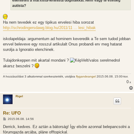
ellentétes a marxista-leninista dogmákkal. Nem vagy te esetleg
autista?
Ha nem tevedek ez egy tipikus ervelesi hiba sorozat
http://schrodingersdawg.blog.hu/2011/11 ... lesi_hibak
iskolapeldaja :argumentum ad hominem keveredik a Te sem tudod jobban
ervvel beleveve egy rosszul artikulalt Onus probandi erv meg hatarat
surolja a Ignoratio elenchinek.
Tulajdonkeppen mit akartal mondani ?
Velt/valos serelmedrol
akarsz beszelni ?
A hozzászólást 3 alkalommal szerkesztették, utoljára
flygandeangel
2015.06.08. 15:00-kor.
0
x
Rigel
Re: UFO
H
2015.06.08. 14:56
o
z
Derrick, kedves. Ez aztán a bátorság! Így elsőre azonnal belepancsolni a
z
fórumgazda arcába, pláne offtopickal.
á