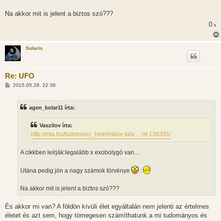
Na akkor mit is jelent a biztos szó???
0
x
Solaris
Re: UFO
H
2015.05.28. 22:36
o
z
z
agen_kolar11 írta:
á
s
z
Vaszilov írta:
ó
l
http://mta.hu/tudomany_hirei/mikor-tala ... nt-136391/
á
s
A cikkben leírják:legalább x exobolygó van....
Utána pedig jön a nagy számok törvénye
:
Na akkor mit is jelent a biztos szó???
És akkor mi van? A földön kívüli élet egyáltalán nem jelenti az értelmes
életet és azt sem, hogy tömegesen számíthatunk a mi tudományos és