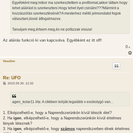
s
Egyébként meg:mikor ma szerkesztettem a profilomat,akkor láttam hogy
z
lehet aláírást is szerkeszteni.Hogy lehet ilyet csinálni???Mármint a
ó
l
hozzászólás szerkesztésénél?A mesterhez méltó jelmondatot fogok
á
választani,kissé átfogalmazva:
s
Tanuljam meg,értsem meg,és ne pofázzak vissza!
Az aláírás funkció ki van kapcsolva. Egyébként ez itt off!
0
x
Vaszilov
Re: UFO
H
2015.05.30. 12:32
o
z
z
á
s
agen_kolar11 írta: A cikkben leírják:legalább x exobolygó van...
z
ó
l
1. Elképzelhető-e, hogy a Naprendszerünkön kívül létezik élet?
á
2. Ha
igen
, elképzelhető-e, hogy a Naprendszerünkön kívül értelmes
s
lények léteznek?
3. Ha
igen
, elképzelhető-e, hogy
számos
naprendszerben élnek értelmes