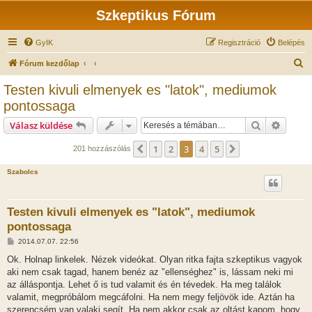
Szkeptikus Fórum
GyIK
Regisztráció
Belépés
K
Fórum kezdőlap
e
Testen kivuli elmenyek es "latok", mediumok
r
pontossaga
e
Keresés
Részlet
Válasz küldése
s
é
1
2
3
4
5
Előző
Következő
201 hozzászólás
s
Szabolcs
Testen kivuli elmenyek es "latok", mediumok
pontossaga
H
2014.07.07. 22:56
o
z
Ok. Holnap linkelek. Nézek videókat. Olyan ritka fajta szkeptikus vagyok
z
aki nem csak tagad, hanem benéz az "ellenséghez" is, lássam neki mi
á
s
az álláspontja. Lehet ő is tud valamit és én tévedek. Ha meg találok
z
valamit, megpróbálom megcáfolni. Ha nem megy feljövök ide. Aztán ha
ó
l
szerencsém van valaki segít. Ha nem akkor csak az oltást kapom, hogy