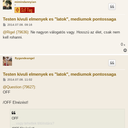
mimindannyian
*
Testen kivuli elmenyek es "latok", mediumok pontossaga
H
2014.07.08. 09:16
o
z
@Rigel (79636):
Ne nagyon válogatós vagy. Hosszú az élet, csak nem
z
kell rohanni.
á
s
0
x
z
ó
l
á
flygandeangel
s
Testen kivuli elmenyek es "latok", mediumok pontossaga
H
2014.07.08. 11:02
o
z
@Question (79627):
z
OFF
á
s
z
/OFF Elnézést!
ó
l
á
s
OFF
.....vagy tehetlek tiltólistára?