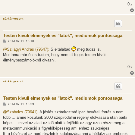
l
0
x
á
s
sárkánycsont
Testen kivuli elmenyek es "latok", mediumok pontossaga
H
2014.07.11. 16:10
o
z
@Szilágyi András (79647):
S eltaláltad
meg tudsz is.
z
Mostanra már én is tudom, hogy nem itt fogok testen kívüli
á
s
élménybeszámolókról olvasni.
z
ó
0
x
l
á
s
sárkánycsont
Testen kivuli elmenyek es "latok", mediumok pontossaga
H
2014.07.11. 16:33
o
z
@Szabolcs (79641):
A jóslás szórakoztató ipari bevételi forrás s nem
z
több ... amire közülünk 2000 szépirodalmi regény elolvasása után bárki
á
s
képes... mivel az alatt az idő alatt kifejlődik az agy azon része meg a
z
metakommunikáció s figyelőképesség ami ehhez szükséges.
ó
l
Itt a bűvészet az apró részletek kidolgozása ami a hétköznapi emberek