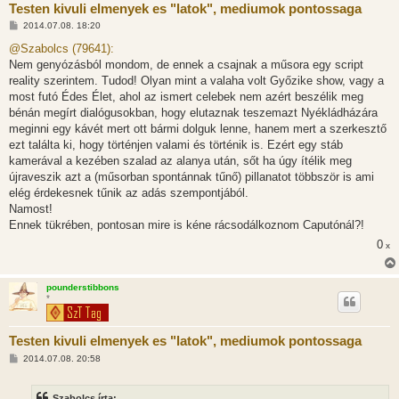
Testen kivuli elmenyek es "latok", mediumok pontossaga
H
2014.07.08. 18:20
o
z
@Szabolcs (79641):
z
Nem genyózásból mondom, de ennek a csajnak a műsora egy script
á
s
reality szerintem. Tudod! Olyan mint a valaha volt Győzike show, vagy a
z
most futó Édes Élet, ahol az ismert celebek nem azért beszélik meg
ó
l
bénán megírt dialógusokban, hogy elutaznak teszemazt Nyékládházára
á
meginni egy kávét mert ott bármi dolguk lenne, hanem mert a szerkesztő
s
ezt találta ki, hogy történjen valami és történik is. Ezért egy stáb
kamerával a kezében szalad az alanya után, sőt ha úgy ítélik meg
újraveszik azt a (műsorban spontánnak tűnő) pillanatot többször is ami
elég érdekesnek tűnik az adás szempontjából.
Namost!
Ennek tükrében, pontosan mire is kéne rácsodálkoznom Caputónál?!
0
x
pounderstibbons
*
Testen kivuli elmenyek es "latok", mediumok pontossaga
H
2014.07.08. 20:58
o
z
z
Szabolcs írta: