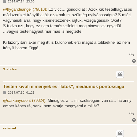
H
2014.07.14. 23:00
o
z
@flygandeangel (79818):
Ez vicc... gondold át : Azok kik testelhagyásos
z
módszerüket irányíthatják azoknak mi szükség nyilvánosságra? S miért
á
s
vágynának arra, hogy kísérletezzenek rajtuk, vizsgálgassák Őket?
z
S tudva azt, hogy ez nem természetfeletti meg nincsenek egyedül
ó
l
...vagyis testelhagyást már más is megtette.
á
s
Ki bizonyítani akar meg itt is különbnek érzi magát a többieknél az nem
irányít hanem függő.
0
x
Szabolcs
Testen kivuli elmenyek es "latok", mediumok pontossaga
H
2014.07.15. 01:21
o
z
@sárkánycsont (79824):
Mindig ez a ... mi szükségem van rá... ha annyi
z
ember képes rá, senki nem akarja megnyerni a millát?
á
s
0
x
z
ó
l
á
csbened
s