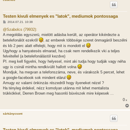
Testen kivuli elmenyek es "latok", mediumok pontossaga
H
2014.07.21. 10:38
o
z
@Szabolcs (79932):
z
A megoldás egyszerü, mielött adásba került, az operátor kikérdezte a
á
s
betelefonálót ezekről
, az emberek többsége szeret önmagáról beszélni
z
és kb 2 perc alatt elfelejti, hogy mit is mondott el
ó
l
Ugyhogy a hanyatesés elmarad, ha csak nem rendelkezik vki a teljes
á
felvétellel (a betelefonálástól kezdve)
s
Pl. meg kell figyelni, hogy helyesel, mint aki tudja hogy tudják vagy néha
ugy is csinál mintha rendkivülit hallott volna
Mondjuk, ha megvan a telefonszáma, neve, és várakozik 5 percet, lehet
a google-facebook sok mindent elárul
Amugy ez valami önkinzás részedről hogy ilyeneket nézel ?
Ha tényleg érdekel, nézz komolyan utánna mit lehet mentalista
trükkökkel, Derren Brown meg hasonló büvészek mire képesek ...
0
x
sárkánycsont
Testen kivuli elmenyek es "latok", mediumok pontossaga