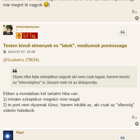
á
már megint itt vagyok
)
s
0
x
mimindannyian
*
Testen kivuli elmenyek es "latok", mediumok pontossaga
H
2014.07.07. 22:58
o
z
@Szabolcs (79634):
z
á
s
z
Olyan ritka fajta szkeptikus vagyok aki nem csak tagad, hanem benéz
ó
l
az "ellenséghez" is, lássam neki mi az álláspontja.
á
s
Ebben a mondatban két tartalmi hiba van.
1) minden szkeptikus megnézi mire reagál
2) te pont nem olyannak tűnsz, hanem inkább az, aki csak az "ellenség"
videóin hüledezik.
0
x
Rigel