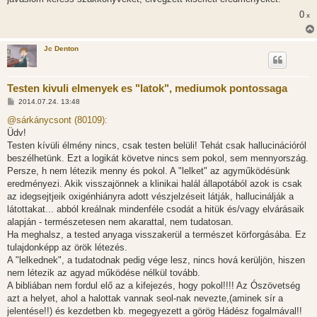
0
x
Jc Denton
Testen kivuli elmenyek es "latok", mediumok pontossaga
H
2014.07.24. 13:48
o
z
@sárkánycsont (80109):
z
Üdv!
á
s
Testen kívüli élmény nincs, csak testen belüli! Tehát csak hallucinációról
z
beszélhetünk. Ezt a logikát követve nincs sem pokol, sem mennyország.
ó
l
Persze, h nem létezik menny és pokol. A "lelket" az agyműködésünk
á
eredményezi. Akik visszajönnek a klinikai halál állapotából azok is csak
s
az idegsejtjeik oxigénhiányra adott vészjelzéseit látják, hallucinálják a
látottakat... abból kreálnak mindenféle csodát a hitük és/vagy elvárásaik
alapján - természetesen nem akarattal, nem tudatosan.
Ha meghalsz, a tested anyaga visszakerül a természet körforgásába. Ez
tulajdonképp az örök létezés.
A "lelkednek", a tudatodnak pedig vége lesz, nincs hová kerüljön, hiszen
nem létezik az agyad működése nélkül tovább.
A bibliában nem fordul elő az a kifejezés, hogy pokol!!!! Az Ószövetség
azt a helyet, ahol a halottak vannak seol-nak nevezte,(aminek sír a
jelentése!!) és kezdetben kb. megegyezett a görög Hádész fogalmával!!