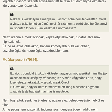
legjobb tudásom szerinti egyszerüsitett leirása a tudományos elméletek
ide vonatkozo részének.
Nekem is voltak ilyen élményeim ...viszont soha nem tervezetten. Mivel
a vissza út kellemetlen élménnyel jár számomra ezért elég belőle annyi
mi spontán történik. S mi ezeknél a normál eset?
Nézz utánna a meditációnak, képzeletjátékoknak, tudatos alvásnak,
hipnozisnek.
És ne az ezos oldalakon, hanem komolyabb publikációkban,
pszichológiai és neurológiai szakirodalomban.
@sárkánycsont (79824):
Ez vicc... gondold át : Azok kik testelhagyásos módszerüket irányíthatják
azoknak mi szükség nyilvánosságra? S miért vágynának arra, hogy
kísérletezzenek rajtuk, vizsgálgassák Őket?
S tudva azt, hogy ez nem természetfeletti meg nincsenek egyedül
...vagyis testelhagyást már más is megtette.
Nem fog rajtuk senki kisérletezni, ugyanis ez beleegyezésük nélkül ez
tilos.
Amig pedig nem igazolták tudományos igényességgel, addig nem