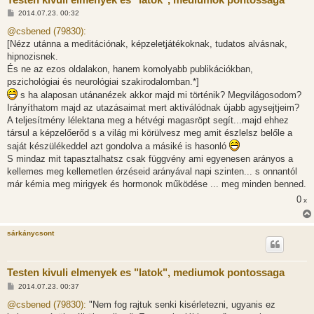
H
2014.07.23. 00:32
o
z
@csbened (79830):
z
[Nézz utánna a meditációnak, képzeletjátékoknak, tudatos alvásnak,
á
s
hipnozisnek.
z
És ne az ezos oldalakon, hanem komolyabb publikációkban,
ó
l
pszichológiai és neurológiai szakirodalomban.*]
á
s ha alaposan utánanézek akkor majd mi történik? Megvilágosodom?
s
Irányíthatom majd az utazásaimat mert aktiválódnak újabb agysejtjeim?
A teljesítmény lélektana meg a hétvégi magasröpt segít...majd ehhez
társul a képzelőerőd s a világ mi körülvesz meg amit észlelsz belőle a
saját készülékeddel azt gondolva a másiké is hasonló
S mindaz mit tapasztalhatsz csak függvény ami egyenesen arányos a
kellemes meg kellemetlen érzéseid arányával napi szinten... s onnantól
már kémia meg mirigyek és hormonok működése ... meg minden benned.
0
x
sárkánycsont
Testen kivuli elmenyek es "latok", mediumok pontossaga
H
2014.07.23. 00:37
o
z
@csbened (79830):
"Nem fog rajtuk senki kisérletezni, ugyanis ez
z