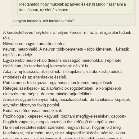
á
Megtanulod hogy müködik az agyad és ezt ki tudod használni a
s
tanulásban, az élet-érzésben
Hogyan mukodik, mit tanitanak rola?
A kérdésfeltevés helytelen, a helyes kérdés, mi az amit igazolni tudunk
róla ...
Röviden és nagyon amatör szinten :
neuron, neuronháló. A neuron több-bemenetü - több kimenetü . Létezik
digitális modelje.
Egyszerübb neuron-háló (lineáris összegző neuronokkal ) épithetö
digitálisan, és tanitható uj kapcsolatok nélkül is.
Adaptiv, uj kapcsolatok épülnek. Előrejelzést, várakozást produkál
(modelez) és az eltéréseket észleli.
Párhuzamos feldolgozás, egymással konkurens megoldások.
Réteges szerkezet - az alapfunkciók rögzitettebek, a komplexebb
elemzés erre ráépül, de nem mindig tudja felülirni.
A részek ugyan bizonyos fokig pecializálódnak, de tanulással képesek
egymást bizonyos fokig potolni.
Korlátos eröforrással rendelkezik.
Pszihológia : képesek vagyunk torzitani megfigyeléseinket, csoport-
függöek vagyunk, meg-alapozatlan összefüggö én-képünk van ...
Ha ennél részletesebbet szeretnél, hogyan tanul, hogyan old meg
feladatokat, mi a mém, melyek az alapvető müködési sémák, akkor
javaslom keress szakkönyveket, elvégzett kisérleti eredményeket.