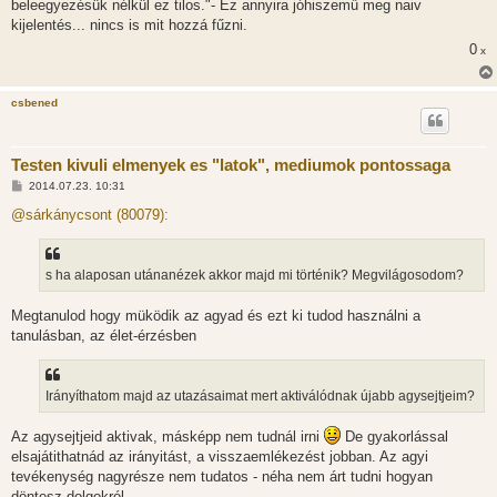
beleegyezésük nélkül ez tilos."- Ez annyira jóhiszemű meg naiv
á
s
kijelentés... nincs is mit hozzá fűzni.
z
0
ó
x
l
á
s
csbened
Testen kivuli elmenyek es "latok", mediumok pontossaga
H
2014.07.23. 10:31
o
z
@sárkánycsont (80079):
z
á
s
z
s ha alaposan utánanézek akkor majd mi történik? Megvilágosodom?
ó
l
á
Megtanulod hogy müködik az agyad és ezt ki tudod használni a
s
tanulásban, az élet-érzésben
Irányíthatom majd az utazásaimat mert aktiválódnak újabb agysejtjeim?
Az agysejtjeid aktivak, másképp nem tudnál irni
De gyakorlással
elsajátithatnád az irányitást, a visszaemlékezést jobban. Az agyi
tevékenység nagyrésze nem tudatos - néha nem árt tudni hogyan
döntesz dolgokról.