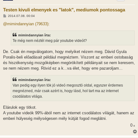
Testen kivuli elmenyek es "latok", mediumok pontossaga
H
2014.07.08. 00:04
o
z
@mimindannyian (79633):
z
á
s
mimindannyian írta:
z
Te még nem néztél meg pár youtube videót?
ó
l
á
De. Csak én megválogatom, hogy melyiket nézem meg. Dávid Gyula
s
Poralis-beli előadásait például megnéztem. Viszont az emberi ostobaság
és hiszékenység mozgóképben megörökített példányait se nem keresem,
se nem nézem meg. Rövid ez a k...va élet, hogy erre pazaroljam...
mimindannyian írta:
Van pedig egy ilyen tök jó videó megosztó oldal, egyszer érdemes
megnézned, már csak azért is, hogy lásd, hol tart ma az internet
csodálatos világa.
Elárulok egy titkot.
A youtube videók 99%-ából nem az internet csodálatos világát, hanem az
emberi hülyeség mélységesen mély kútját fogod meglátni.
0
x