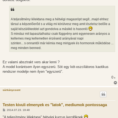
A teljesítmény lélektana meg a hétvégi magasröpt segít...majd ehhez
társul a képzelőerőd s a világ mi körülvesz meg amit észlelsz belőle a
saját készülékeddel azt gondolva a másiké is hasonló
S mindaz mit tapasztalhatsz csak függvény ami egyenesen arányos a
kellemes meg kellemetlen érzéseid arányával napi
szinten... s onnantól már kémia meg mirigyek és hormonok működése ...
meg minden benned.
Ez valami absztrakt vers akar lenni ?
A model korántsem ilyen egyszerü. Söt egy két-oszcilátoros kaotikus
rendszer modelje nem ilyen "egyszerü".
0
x
sárkánycsont
Testen kivuli elmenyek es "latok", mediumok pontossaga
H
2014.07.23. 19:48
o
z
"A teljesítmény lélektana" hétvégi kurzus kezdőknek