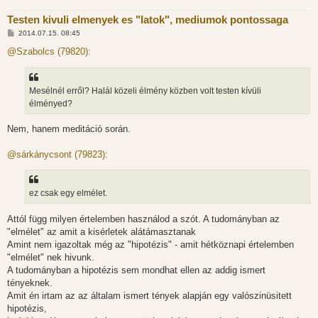
Testen kivuli elmenyek es "latok", mediumok pontossaga
H
2014.07.15. 08:45
o
z
@Szabolcs (79820):
z
á
s
z
Mesélnél erről? Halál közeli élmény közben volt testen kívüli
ó
l
élményed?
á
s
Nem, hanem meditáció során.
@sárkánycsont (79823):
ez csak egy elmélet.
Attól függ milyen értelemben használod a szót. A tudományban az
"elmélet" az amit a kisérletek alátámasztanak
Amint nem igazoltak még az "hipotézis" - amit hétköznapi értelemben
"elmélet" nek hivunk.
A tudományban a hipotézis sem mondhat ellen az addig ismert
tényeknek.
Amit én irtam az az általam ismert tények alapján egy valószinüsitett
hipotézis,