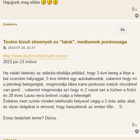
Hajojjunk meg előtte
á
s
0
x
Szabolcs
Testen kivuli elmenyek es "latok", mediumok pontossaga
H
2014.07.18. 21:27
o
z
http://www.asztro-show.hu/tv-musor
z
2013 jún 13 műsor
á
s
z
Ha valaki belenéz az adásba:eltalálja például, hogy 3 éve beteg a férje a
ó
l
bal szemére hályoggal, 5 éve történt egy autobalesetük, valamint hogy mi
á
a jelenlegi betegségük, megmondja lábra karra pontosan melyik részükkel
s
van gond... valamint megmondja azt hogy is 2 vasat tart a tüzben a fickó
és 28 éves Laura nevü bnõvel csalja a feleségét
Érdekes mert szinte minden telefonáló helyesel végig a 2 órás adás alatt,
és olyan dolgokat is elmond, hogy hanyattesik az ember tõle... :S
Ennyi beépített lenne? Dúrva..
0
x
csbened