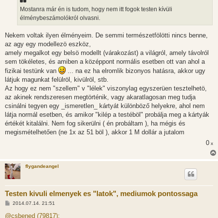
z
Mostanra már én is tudom, hogy nem itt fogok testen kívüli
ó
l
élménybeszámolókról olvasni.
á
s
Nekem voltak ilyen élményeim. De semmi természetfölötti nincs benne,
az agy egy modellezö eszköz,
amely megalkot egy belsö modellt (várakozást) a világról, amely távolról
sem tökéletes, és amiben a középpont normális esetben ott van ahol a
fizikai testünk van
... na ez ha elromlik bizonyos hatásra, akkor ugy
látjuk magunkat felülröl, kivülröl, stb.
Az hogy ez nem "szellem" v "lélek" viszonylag egyszerüen tesztelhetö,
az akinek rendszeresen megtörténik, vagy akaratlagosan meg tudja
csinálni tegyen egy _ismeretlen_ kártyát különböző helyekre, ahol nem
látja normál esetben, és amikor "kilép a testéböl" probálja meg a kártyák
értékét kitalálni. Nem fog sikerülni ( én probáltam ), ha mégis és
megismételhetően (ne 1x az 51 böl ), akkor 1 M dollár a jutalom
0
x
flygandeangel
Testen kivuli elmenyek es "latok", mediumok pontossaga
H
2014.07.14. 21:51
o
z
@csbened (79817):