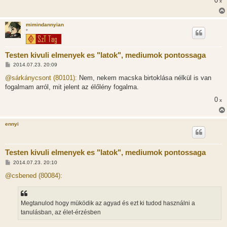
0
x
z
ó
l
á
mimindannyian
s
*
Testen kivuli elmenyek es "latok", mediumok pontossaga
H
2014.07.23. 20:09
o
z
@sárkánycsont (80101):
Nem, nekem macska birtoklása nélkül is van
z
fogalmam arról, mit jelent az élőlény fogalma.
á
s
0
x
z
ó
l
á
ennyi
s
Testen kivuli elmenyek es "latok", mediumok pontossaga
H
2014.07.23. 20:10
o
z
@csbened (80084):
z
á
s
z
Megtanulod hogy müködik az agyad és ezt ki tudod használni a
ó
l
tanulásban, az élet-érzésben
á
s