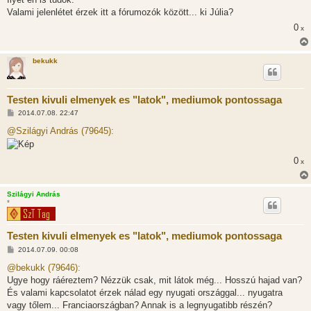
á
Valami jelenlétet érzek itt a fórumozók között... ki Júlia?
s
0
x
bekukk
Testen kivuli elmenyek es "latok", mediumok pontossaga
H
2014.07.08. 22:47
o
z
@Szilágyi András (79645):
z
á
s
0
x
z
ó
l
á
Szilágyi András
s
*
Testen kivuli elmenyek es "latok", mediumok pontossaga
H
2014.07.09. 00:08
o
z
@bekukk (79646):
z
Ugye hogy ráéreztem? Nézzük csak, mit látok még... Hosszú hajad van?
á
s
És valami kapcsolatot érzek nálad egy nyugati országgal... nyugatra
z
vagy tőlem... Franciaországban? Annak is a legnyugatibb részén?
ó