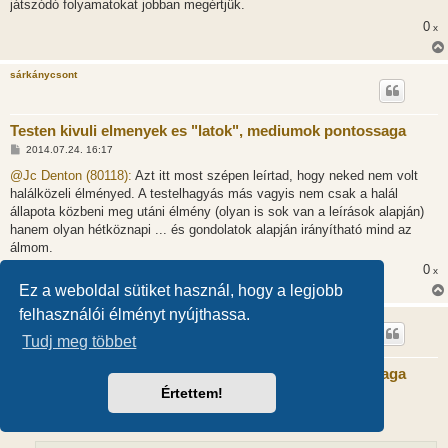
játszódó folyamatokat jobban megértjük.
0
x
sárkánycsont
Testen kivuli elmenyek es "latok", mediumok pontossaga
H
2014.07.24. 16:17
o
z
@Jc Denton (80118):
Azt itt most szépen leírtad, hogy neked nem volt
z
halálközeli élményed. A testelhagyás más vagyis nem csak a halál
á
s
állapota közbeni meg utáni élmény (olyan is sok van a leírások alapján)
z
hanem olyan hétköznapi ... és gondolatok alapján irányítható mind az
ó
l
álmom.
á
0
s
x
Ez a weboldal sütiket használ, hogy a legjobb
felhasználói élményt nyújthassa.
Jc Denton
Tudj meg többet
Testen kivuli elmenyek es "latok", mediumok pontossaga
Értettem!
H
2014.07.24. 16:37
o
z
@sárkánycsont (80124):
z
á