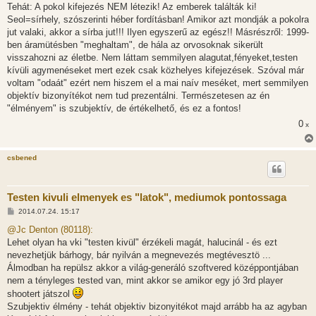
Tehát: A pokol kifejezés NEM létezik! Az emberek találták ki!
Seol=sírhely, szószerinti héber fordításban! Amikor azt mondják a pokolra
jut valaki, akkor a sírba jut!!! Ilyen egyszerű az egész!! Másrészről: 1999-
ben áramütésben "meghaltam", de hála az orvosoknak sikerült
visszahozni az életbe. Nem láttam semmilyen alagutat,fényeket,testen
kívüli agymenéseket mert ezek csak közhelyes kifejezések. Szóval már
voltam "odaát" ezért nem hiszem el a mai naív meséket, mert semmilyen
objektív bizonyítékot nem tud prezentálni. Természetesen az én
"élményem" is szubjektív, de értékelhető, és ez a fontos!
0
x
csbened
Testen kivuli elmenyek es "latok", mediumok pontossaga
H
2014.07.24. 15:17
o
z
@Jc Denton (80118):
z
Lehet olyan ha vki "testen kivül" érzékeli magát, halucinál - és ezt
á
s
nevezhetjük bárhogy, bár nyilván a megnevezés megtévesztö ...
z
Álmodban ha repülsz akkor a világ-generáló szoftvered középpontjában
ó
l
nem a tényleges tested van, mint akkor se amikor egy jó 3rd player
á
shootert játszol
s
Szubjektiv élmény - tehát objektiv bizonyitékot majd arrább ha az agyban