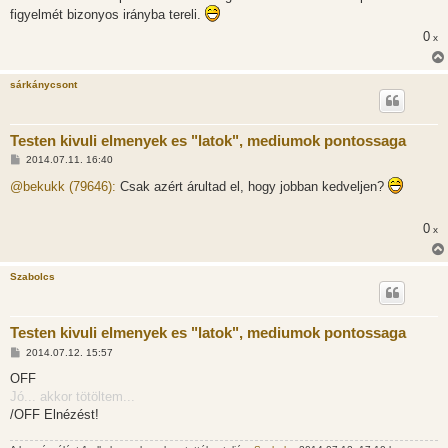
á
figyelmét bizonyos irányba tereli.
s
0
x
sárkánycsont
Testen kivuli elmenyek es "latok", mediumok pontossaga
H
2014.07.11. 16:40
o
z
@bekukk (79646):
Csak azért árultad el, hogy jobban kedveljen?
z
á
s
0
x
z
ó
l
á
Szabolcs
s
Testen kivuli elmenyek es "latok", mediumok pontossaga
H
2014.07.12. 15:57
o
z
OFF
z
Jó... akkor tötöltem...
á
s
/OFF Elnézést!
z
ó
l