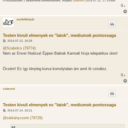
A hozzászólást 1 alkalommal szerkesztették, utoljára
Szabolcs
2014.07.12. 17:10-kor.
á
0
x
s
aszfaltbetyár
Testen kivuli elmenyek es "latok", mediumok pontossaga
H
2014.07.12. 16:26
o
z
@Szabolcs (79774):
z
Nem az Enver Hodzsa! Éppen Babrak Karmalt hívja telepatikus úton!
á
s
z
ó
l
Öcsém! Ez így tényleg kurva komolytalan ám amit itt csinálsz.
á
0
s
x
csbened
Testen kivuli elmenyek es "latok", mediumok pontossaga
H
2014.07.14. 20:21
o
z
@sárkánycsont (79729):
z
á
s