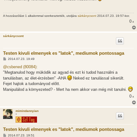
z
á
s
z
A hozzászólást 1 alkalommal szerkesztették, utoljára
sárkánycsont
2014.07.23. 19:57-kor.
ó
l
0
x
á
s
sárkánycsont
Testen kivuli elmenyek es "latok", mediumok pontossaga
H
2014.07.23. 19:49
o
z
@csbened (80084):
z
"Megtanulod hogy müködik az agyad és ezt ki tudod használni a
á
s
tanulásban, az élet-érzésben" -AHA
Neked ez tanulással sikerült.
z
Fejet hajtok a tudományod előtt.
ó
l
Manipulálod a környezeted? - Mert ha nem akkor van még mit tanulni.
á
s
0
x
mimindannyian
*
Testen kivuli elmenyek es "latok", mediumok pontossaga
H
2014.07.23. 19:51