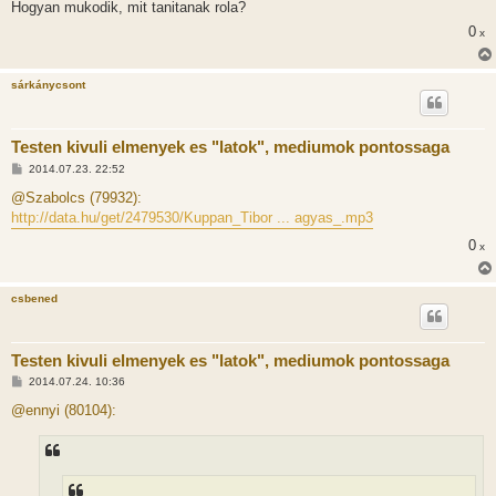
Hogyan mukodik, mit tanitanak rola?
0
x
sárkánycsont
Testen kivuli elmenyek es "latok", mediumok pontossaga
H
2014.07.23. 22:52
o
z
@Szabolcs (79932):
z
http://data.hu/get/2479530/Kuppan_Tibor ... agyas_.mp3
á
s
0
x
z
ó
l
á
csbened
s
Testen kivuli elmenyek es "latok", mediumok pontossaga
H
2014.07.24. 10:36
o
z
@ennyi (80104):
z
á
s
z
ó
l