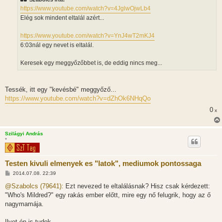
á
s
https://www.youtube.com/watch?v=4JglwOjwLb4
z
Elég sok mindent eltalál azért...
ó
l
á
https://www.youtube.com/watch?v=YnJ4wT2mKJ4
s
6:03nál egy nevet is eltalál.
Keresek egy meggyőzőbbet is, de eddig nincs meg...
Tessék, itt egy "kevésbé" meggyőző...
https://www.youtube.com/watch?v=dZhOk6NHqQo
0
x
Szilágyi András
*
Testen kivuli elmenyek es "latok", mediumok pontossaga
H
2014.07.08. 22:39
o
z
@Szabolcs (79641):
Ezt nevezed te eltalálásnak? Hisz csak kérdezett:
z
"Who's Mildred?" egy rakás ember előtt, mire egy nő felugrik, hogy az ő
á
s
nagymamája.
z
ó
l
Ilyet én is tudok.