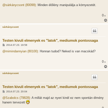
o
z
@sárkánycsont (80099):
Minden élőlény manipulálja a környezetét.
z
á
s
0
x
z
ó
l
á
sárkánycsont
s
Testen kivuli elmenyek es "latok", mediumok pontossaga
H
2014.07.23. 19:58
o
z
@mimindannyian (80100):
Honnan tudod? Neked is van macskád?
z
á
s
0
x
z
ó
l
á
sárkánycsont
s
Testen kivuli elmenyek es "latok", mediumok pontossaga
H
2014.07.23. 20:04
o
z
@Szabolcs (79828):
A millát majd az nyeri kinél ez nem spontán élmény
z
hanem tervezett
á
s