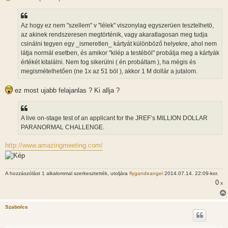
z
á
s
z
Az hogy ez nem "szellem" v "lélek" viszonylag egyszerüen tesztelhetö,
ó
l
az akinek rendszeresen megtörténik, vagy akaratlagosan meg tudja
á
csinálni tegyen egy _ismeretlen_ kártyát különböző helyekre, ahol nem
s
látja normál esetben, és amikor "kilép a testéböl" probálja meg a kártyák
értékét kitalálni. Nem fog sikerülni ( én probáltam ), ha mégis és
megismételhetően (ne 1x az 51 böl ), akkor 1 M dollár a jutalom.
ez most ujabb felajanlas ? Ki allja ?
A live on-stage test of an applicant for the JREF’s MILLION DOLLAR
PARANORMAL CHALLENGE.
http://www.amazingmeeting.com/
A hozzászólást 1 alkalommal szerkesztették, utoljára
flygandeangel
2014.07.14. 22:09-kor.
0
x
Szabolcs