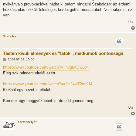
s
nyilvánvaló provokációval hátha ki tudom rángatni Szabolcsot az érdemi
z
hozzászólás nélküli felesleges kérdezgetés mocsarából. Nem sikerült, ez
ó
l
van.
á
0
s
x
Szabolcs
Testen kivuli elmenyek es "latok", mediumok pontossaga
H
2014.07.08. 15:00
o
z
https://www.youtube.com/watch?v=4JglwOjwLb4
z
Elég sok mindent eltalál azért...
á
s
z
https://www.youtube.com/watch?v=YnJ4wT2mKJ4
ó
l
6:03nál egy nevet is eltalál.
á
s
Keresek egy meggyőzőbbet is, de eddig nincs meg...
0
x
aszfaltbetyár