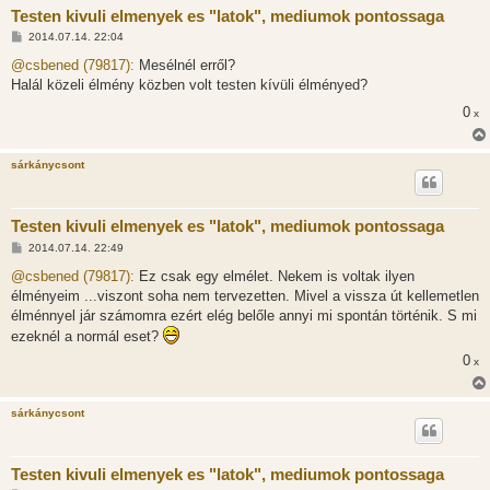
Testen kivuli elmenyek es "latok", mediumok pontossaga
H
2014.07.14. 22:04
o
z
@csbened (79817):
Mesélnél erről?
z
Halál közeli élmény közben volt testen kívüli élményed?
á
s
0
x
z
ó
l
á
sárkánycsont
s
Testen kivuli elmenyek es "latok", mediumok pontossaga
H
2014.07.14. 22:49
o
z
@csbened (79817):
Ez csak egy elmélet. Nekem is voltak ilyen
z
élményeim ...viszont soha nem tervezetten. Mivel a vissza út kellemetlen
á
s
élménnyel jár számomra ezért elég belőle annyi mi spontán történik. S mi
z
ezeknél a normál eset?
ó
l
0
x
á
s
sárkánycsont
Testen kivuli elmenyek es "latok", mediumok pontossaga