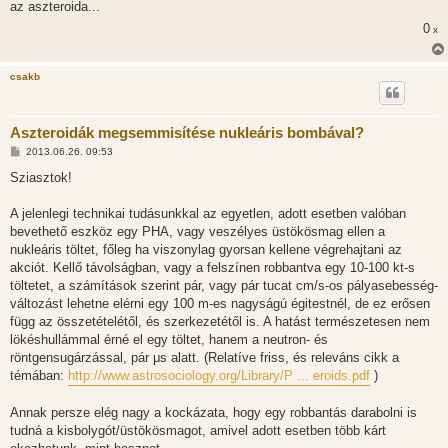
l
az aszteroida...
á
0
s
x
csakb
Aszteroidák megsemmisítése nukleáris bombával?
H
2013.06.26. 09:53
o
z
Sziasztok!
z
á
s
A jelenlegi technikai tudásunkkal az egyetlen, adott esetben valóban
z
bevethető eszköz egy PHA, vagy veszélyes üstökösmag ellen a
ó
l
nukleáris töltet, főleg ha viszonylag gyorsan kellene végrehajtani az
á
akciót. Kellő távolságban, vagy a felszínen robbantva egy 10-100 kt-s
s
töltetet, a számítások szerint pár, vagy pár tucat cm/s-os pályasebesség-
változást lehetne elérni egy 100 m-es nagyságú égitestnél, de ez erősen
függ az összetételétől, és szerkezetétől is. A hatást természetesen nem
lökéshullámmal érné el egy töltet, hanem a neutron- és
röntgensugárzással, pár μs alatt. (Relatíve friss, és releváns cikk a
témában:
http://www.astrosociology.org/Library/P ... eroids.pdf
)
Annak persze elég nagy a kockázata, hogy egy robbantás darabolni is
tudná a kisbolygót/üstökösmagot, amivel adott esetben több kárt