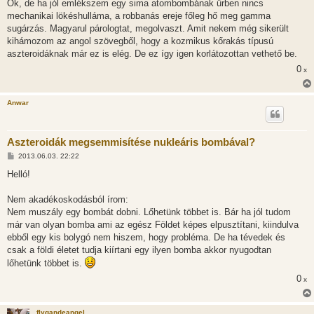
s
Ok, de ha jól emlékszem egy sima atombombának űrben nincs
z
mechanikai lökéshulláma, a robbanás ereje főleg hő meg gamma
ó
l
sugárzás. Magyarul párologtat, megolvaszt. Amit nekem még sikerült
á
kihámozom az angol szövegből, hogy a kozmikus kőrakás típusú
s
aszteroidáknak már ez is elég. De ez így igen korlátozottan vethető be.
0
x
Anwar
Aszteroidák megsemmisítése nukleáris bombával?
H
2013.06.03. 22:22
o
z
Helló!
z
á
s
Nem akadékoskodásból írom:
z
Nem muszály egy bombát dobni. Lőhetünk többet is. Bár ha jól tudom
ó
l
már van olyan bomba ami az egész Földet képes elpusztítani, kiindulva
á
ebből egy kis bolygó nem hiszem, hogy probléma. De ha tévedek és
s
csak a földi életet tudja kiírtani egy ilyen bomba akkor nyugodtan
lőhetünk többet is.
0
x
flygandeangel