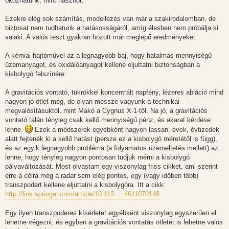
okozhatunk, mint hasznot.
Ezekre elég sok számítás, modellezés van már a szakirodalomban, de
biztosat nem tudhatunk a hatásosságáról, amíg élesben nem próbálja ki
valaki. A valós teszt gyakran hozott már meglepő eredményeket.
A kémiai hajtóművel az a legnagyobb baj, hogy hatalmas mennyiségű
üzemanyagot, és oxidálóanyagot kellene eljuttatni biztonságban a
kisbolygó felszínére.
A gravitációs vontató, tükrökkel koncentrált napfény, lézeres abláció mind
nagyon jó ötlet még, de olyan messze vagyunk a technikai
megvalósításuktól, mint Makó a Cygnus X-1-től. Na jó, a gravitációs
vontató talán tényleg csak kellő mennyiségű pénz, és akarat kérdése
lenne.
Ezek a módszerek egyébként nagyon lassan, évek, évtizedek
alatt fejtenék ki a kellő hatást (persze ez a kisbolygó méretétől is függ),
és az egyik legnagyobb probléma (a folyamatos üzemeltetés mellett) az
lenne, hogy tényleg nagyon pontosan tudjuk mérni a kisbolygó
pályaváltozását. Most olvastam egy viszonylag friss cikket, ami szerint
erre a célra még a radar sem elég pontos, egy (vagy időben több)
transzpodert kellene eljuttatni a kisbolygóra. Itt a cikk:
http://link.springer.com/article/10.113 ... 4611070148
Egy ilyen transzpoderes kísérletet egyébként viszonylag egyszerűen el
lehetne végezni, és egyben a gravitációs vontatás ötletét is lehetne valós