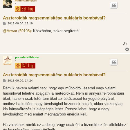
mimindannyian
*
Aszteroidák megsemmisítése nukleáris bombával?
H
2013.06.06. 13:19
o
z
@Anwar (69198):
Köszönöm, sokat segítettél.
z
á
s
0
x
z
ó
l
á
pounderstibbons
s
*
Aszteroidák megsemmisítése nukleáris bombával?
H
2013.06.06. 14:24
o
z
Rémlik nekem valami terv, hogy egy műholdról lézerrel vagy valami
z
hasonlóval lehetne abajgatni a meteorokat. Nem is annyira felrobbantani
á
s
őket, hanem csak letéríteni őket az ütközéssel fenyegető pályáról,
z
amihez ha kellően nagy távolságból kezdenek hozzá, akkor viszonylag
ó
l
kis irányváltozás is elégséges lehet. Persze lehet, hogy a nagy
á
távolsághoz meg emiatt mégnagyobb energia kell.
s
Ha valakinek rémlik ez a dolog, vagy csak ért a lézerekhez és effélékhez
és hozzászólna, annak örülnék.