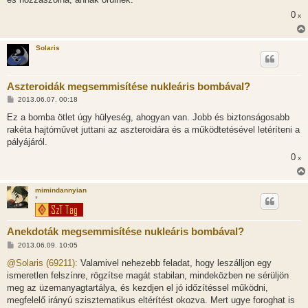
0
x
Solaris
Aszteroidák megsemmisítése nukleáris bombával?
H
2013.06.07. 00:18
o
z
Ez a bomba ötlet úgy hülyeség, ahogyan van. Jobb és biztonságosabb
z
rakéta hajtóművet juttani az aszteroidára és a működtetésével letéríteni a
á
s
pályájáról.
z
0
ó
x
l
á
s
mimindannyian
*
Anekdoták megsemmisítése nukleáris bombával?
H
2013.06.09. 10:05
o
z
@Solaris (69211):
Valamivel nehezebb feladat, hogy leszálljon egy
z
ismeretlen felszínre, rögzítse magát stabilan, mindeközben ne sérüljön
á
s
meg az üzemanyagtartálya, és kezdjen el jó időzítéssel működni,
z
megfelelő irányú szisztematikus eltérítést okozva. Mert ugye foroghat is
ó