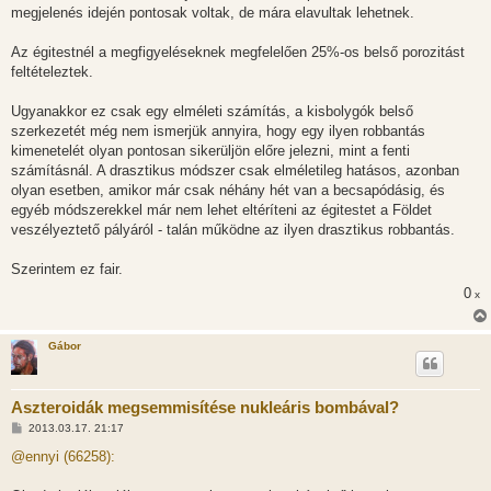
z
megjelenés idején pontosak voltak, de mára elavultak lehetnek.
ó
l
á
Az égitestnél a megfigyeléseknek megfelelően 25%-os belső porozitást
s
feltételeztek.
Ugyanakkor ez csak egy elméleti számítás, a kisbolygók belső
szerkezetét még nem ismerjük annyira, hogy egy ilyen robbantás
kimenetelét olyan pontosan sikerüljön előre jelezni, mint a fenti
számításnál. A drasztikus módszer csak elméletileg hatásos, azonban
olyan esetben, amikor már csak néhány hét van a becsapódásig, és
egyéb módszerekkel már nem lehet eltéríteni az égitestet a Földet
veszélyeztető pályáról - talán működne az ilyen drasztikus robbantás.
Szerintem ez fair.
0
x
Gábor
Aszteroidák megsemmisítése nukleáris bombával?
H
2013.03.17. 21:17
o
z
@ennyi (66258):
z
á