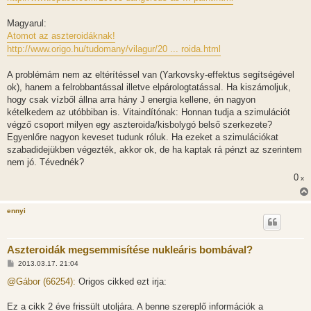
Magyarul:
Atomot az aszteroidáknak!
http://www.origo.hu/tudomany/vilagur/20 ... roida.html
A problémám nem az eltérítéssel van (Yarkovsky-effektus segítségével
ok), hanem a felrobbantással illetve elpárologtatással. Ha kiszámoljuk,
hogy csak vízből állna arra hány J energia kellene, én nagyon
kételkedem az utóbbiban is. Vitaindítónak: Honnan tudja a szimulációt
végző csoport milyen egy aszteroida/kisbolygó belső szerkezete?
Egyenlőre nagyon keveset tudunk róluk. Ha ezeket a szimulációkat
szabadidejükben végezték, akkor ok, de ha kaptak rá pénzt az szerintem
nem jó. Tévednék?
0
x
ennyi
Aszteroidák megsemmisítése nukleáris bombával?
H
2013.03.17. 21:04
o
z
@Gábor (66254):
Origos cikked ezt irja:
z
á
s
Ez a cikk 2 éve frissült utoljára. A benne szereplő információk a