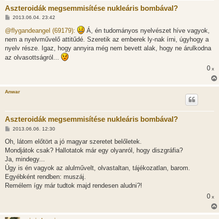
Aszteroidák megsemmisítése nukleáris bombával?
H
2013.06.04. 23:42
o
z
@flygandeangel (69179):
Á, én tudományos nyelvészet híve vagyok,
z
nem a nyelvművelő attitűdé. Szeretik az emberek ly-nak írni, úgyhogy a
á
s
nyelv része. Igaz, hogy annyira még nem bevett alak, hogy ne árulkodna
z
az olvasottságról...
ó
l
0
x
á
s
Anwar
Aszteroidák megsemmisítése nukleáris bombával?
H
2013.06.06. 12:30
o
z
Oh, látom előtört a jó magyar szeretet belőletek.
z
Mondjátok csak? Hallotatok már egy olyanról, hogy diszgráfia?
á
s
Ja, mindegy...
z
Úgy is én vagyok az alulművelt, olvastaltan, tájékozatlan, barom.
ó
l
Egyébként rendben: muszáj.
á
Remélem így már tudtok majd rendesen aludni?!
s
0
x