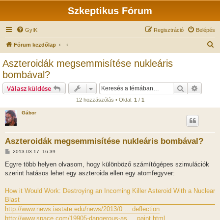
Szkeptikus Fórum
GyIK
Regisztráció
Belépés
K
Fórum kezdőlap
e
Aszteroidák megsemmisítése nukleáris
r
bombával?
e
Keresés
Részlet
Válasz küldése
s
12 hozzászólás • Oldal:
1
/
1
é
Gábor
s
Aszteroidák megsemmisítése nukleáris bombával?
H
2013.03.17. 16:39
o
z
Egyre több helyen olvasom, hogy különböző számítógépes szimulációk
z
szerint hatásos lehet egy aszteroida ellen egy atomfegyver:
á
s
z
How it Would Work: Destroying an Incoming Killer Asteroid With a Nuclear
ó
l
Blast
á
http://www.news.iastate.edu/news/2013/0 ... deflection
s
http://www.space.com/19905-dangerous-as ... paint.html