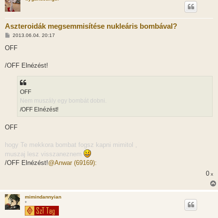
Aszteroidák megsemmisítése nukleáris bombával?
H
2013.06.04. 20:17
o
z
OFF
z
á
s
/OFF Elnézést!
z
ó
l
á
OFF
s
Nem muszály egy bombát dobni.
/OFF Elnézést!
OFF
hogy Te mekkora bombat fogsz kapni mimitol ,
muszaj lesz visszaneznem
/OFF Elnézést!
@Anwar (69169):
0
x
mimindannyian
*