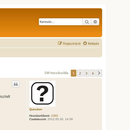
Keresés
Részletes keresés
Regisztráció
Belépés
1
2
3
4
Következő
199 hozzászólás
sztelt
Question
Hozzászólások:
1060
Csatlakozott:
2012.05.30. 14:38