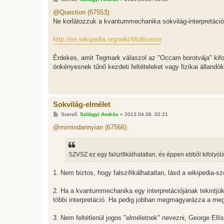
o
z
@Question (67553):
z
Ne korlátozzuk a kvantummechanika sokvilág-interpretációj
á
s
z
http://en.wikipedia.org/wiki/Multiverse
ó
l
á
Érdekes, amit Tegmark válaszol az "Occam borotvája" kifo
s
önkényesnek tűnő kezdeti feltételeket vagy fizikai állandók
Sokvilág-elmélet
H
Szerző:
Szilágyi András
»
2013.04.08. 02:21
o
z
@mimindannyian (67566):
z
á
s
z
SZVSZ ez egy falszifikálhatatlan, és éppen ebből kifolyó
ó
l
á
1. Nem biztos, hogy falszifikálhatatlan, lásd a wikipedia-sz
s
2. Ha a kvantummechanika egy interpretációjának tekintjük
többi interpretáció. Ha pedig jobban megmagyarázza a megf
3. Nem feltétlenül jogos "elméletnek" nevezni, George Elli