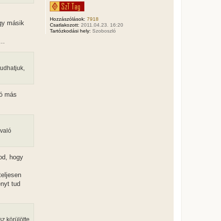
j
é
Hozzászólások:
7918
r
gy másik
Csatlakozott:
2011.04.23. 16:20
e
Tartózkodási hely:
Szoboszló
..
tudhatjuk,
dó más
való
od, hogy
teljesen
ényt tud
z körülötte.