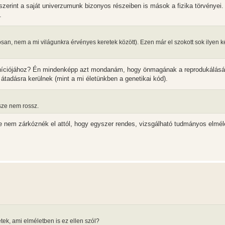
szerint a saját univerzumunk bizonyos részeiben is mások a fizika törvényei
.
nosan, nem a mi világunkra érvényes keretek között). Ezen már el szokott sok ilyen 
efiníciójához? Én mindenképp azt mondanám, hogy önmagának a reprodukálásá
átadásra kerülnek (mint a mi életünkben a genetikai kód).
sze nem rossz.
de nem zárkóznék el attól, hogy egyszer rendes, vizsgálható tudmányos elmél
etek, ami elméletben is ez ellen szól?