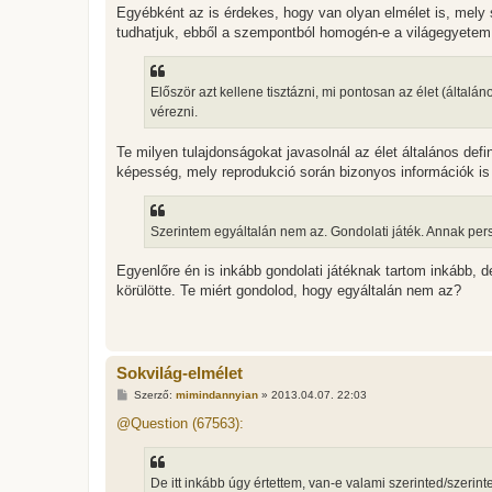
Egyébként az is érdekes, hogy van olyan elmélet is, mely 
tudhatjuk, ebből a szempontból homogén-e a világegyetem
Először azt kellene tisztázni, mi pontosan az élet (általá
vérezni.
Te milyen tulajdonságokat javasolnál az élet általános d
képesség, mely reprodukció során bizonyos információk is 
Szerintem egyáltalán nem az. Gondolati játék. Annak per
Egyenlőre én is inkább gondolati játéknak tartom inkább, 
körülötte. Te miért gondolod, hogy egyáltalán nem az?
Sokvilág-elmélet
H
Szerző:
mimindannyian
»
2013.04.07. 22:03
o
z
@Question (67563):
z
á
s
z
De itt inkább úgy értettem, van-e valami szerinted/szerint
ó