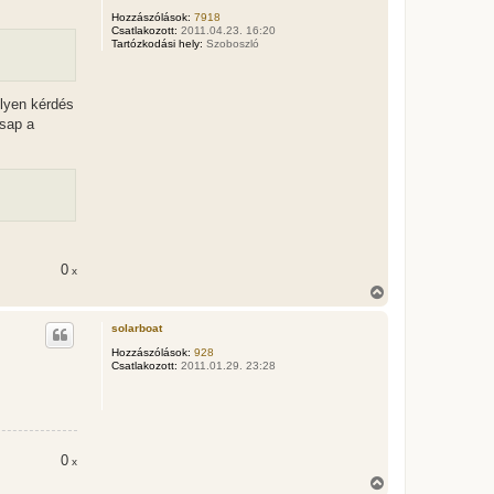
é
Hozzászólások:
7918
r
Csatlakozott:
2011.04.23. 16:20
e
Tartózkodási hely:
Szoboszló
ilyen kérdés
csap a
0
x
V
i
s
solarboat
s
z
Hozzászólások:
928
Csatlakozott:
2011.01.29. 23:28
a
a
t
e
t
e
0
j
x
é
V
r