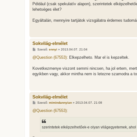
Például (csak spekulatív alapon), szerintetek elképzelhet
lehetséges élet?
Egyáltalán, mennyire tartjátok vizsgálatra érdemes tudom
Sokvilág-elmélet
H
Szerző:
ennyi
»
2013.04.07. 21:04
o
z
@Question (67553):
Elkepzelheto. Mar el is kepzeltek.
z
á
s
Kovetkezmenye viszont semmi nincsen, ha jol ertem, mer
z
egyikben vagy, akkor mintha nem is letezne szamodra a to
ó
l
á
s
Sokvilág-elmélet
H
Szerző:
mimindannyian
»
2013.04.07. 21:08
o
z
@Question (67553):
z
á
s
z
szerintetek elképzelhetőek-e olyan világegyetemek, ahol 
ó
l
á