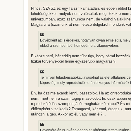
l
á
Nincs. SZVSZ ez egy falszifikálhatatlan, és éppen ebből ki
s
lehetőségekkel, melyek nem valósultak meg. Ezekre nem 
univerzumban, azaz számunkra nem, de valahol valakikne
Magyarul a (számunkra) nem létező dolgokról mondunk val
Egyébként az is érdekes, hogy van olyan elmélet is, mely
ebből a szempontból homogén-e a világegyetem.
Elképzelhető, bár eddig nem tűnt úgy, hogy bármi hozzánk
fizikai törvényekkel lenne egyszerűbb magyarázni.
Te milyen tulajdonságokat javasolnál az élet általános
képesség, mely reprodukció során bizonyos információk is
Én, ha őszinte akarok lenni, passzolok. Ha az önreproduk
nem, mert nem a számítógép másolódott le, csak abban egy 
reprodukálódás szempontjából meghatározó alapot? És mi v
élőlényként viselkedik? Tamagocsi, kér enni, öregszik, tanu
utánozni a gép. Akkor az él, vagy nem él?...
Egyenlőre én is inkább gondolati játéknak tartom inkább,