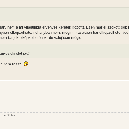
nosan, nem a mi világunkra érvényes keretek között). Ezen már el szokott sok 
ányban elképzelhető, néhányban nem, megint másokban bár elképzelhető, be
nem tartjuk elképzelhetőnek, de valójában mégis.
ományos elméletnek?
sze nem rossz.
 14:28-kor.