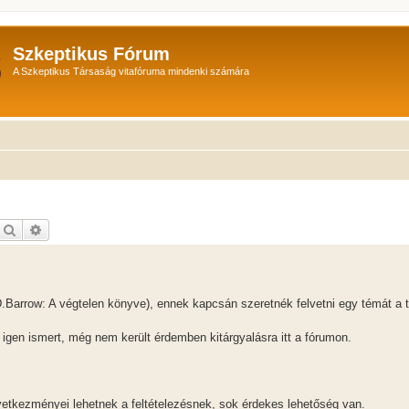
Szkeptikus Fórum
A Szkeptikus Társaság vitafóruma mindenki számára
Keresés
Részletes keresés
Barrow: A végtelen könyve), ennek kapcsán szeretnék felvetni egy témát a ti
 igen ismert, még nem került érdemben kitárgyalásra itt a fórumon.
etkezményei lehetnek a feltételezésnek, sok érdekes lehetőség van.