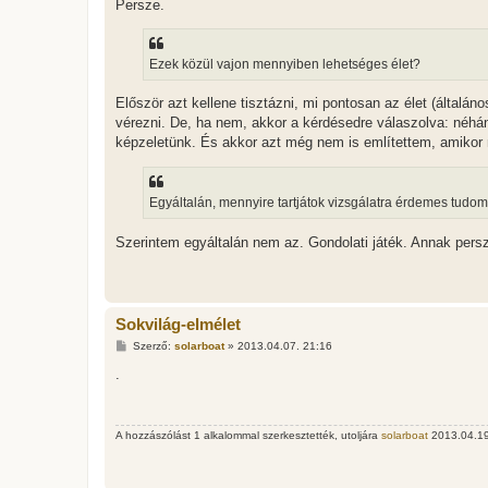
Persze.
s
Ezek közül vajon mennyiben lehetséges élet?
Először azt kellene tisztázni, mi pontosan az élet (általá
vérezni. De, ha nem, akkor a kérdésedre válaszolva: néh
képzeletünk. És akkor azt még nem is említettem, amikor 
Egyáltalán, mennyire tartjátok vizsgálatra érdemes tud
Szerintem egyáltalán nem az. Gondolati játék. Annak per
Sokvilág-elmélet
H
Szerző:
solarboat
»
2013.04.07. 21:16
o
z
.
z
á
s
z
A hozzászólást 1 alkalommal szerkesztették, utoljára
solarboat
2013.04.19.
ó
l
á
s