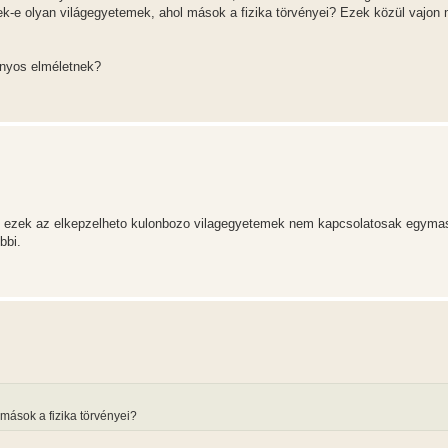
őek-e olyan világegyetemek, ahol mások a fizika törvényei? Ezek közül vajon
ányos elméletnek?
t ezek az elkepzelheto kulonbozo vilagegyetemek nem kapcsolatosak egymas
bbi.
mások a fizika törvényei?