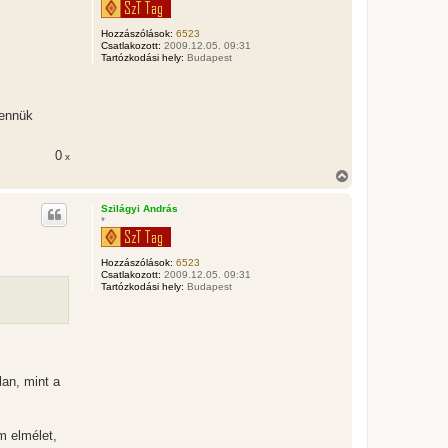
z
a
a
Hozzászólások:
6523
t
Csatlakozott:
2009.12.05. 09:31
e
Tartózkodási hely:
Budapest
t
e
j
é
bennük
r
e
0
x
V
i
s
Szilágyi András
s
*
z
a
a
Hozzászólások:
6523
t
Csatlakozott:
2009.12.05. 09:31
e
Tartózkodási hely:
Budapest
t
e
j
é
r
e
lan, mint a
m elmélet,