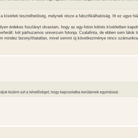
ísérleti tesztelhetőség, melynek része a falszifikálhatóság. Itt ez ugye hiá
y ilyen érdekes foszlányt olvastam, hogy az egy-foton kétrés kísérletben kapot
terferált: két párhuzamos univerzum fotonja. Csalafinta, de ebben sem látok t
 ám mindez bizonyíthatatlan, mivel semmi új következménye nincs számunkra
djuk kizárni azt a lehetőséget, hogy kapcsolatba kerüljenek egymással.