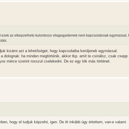
rt ezek az elkepzelheto kulonbozo vilagegyetemek nem kapcsolatosak egymassal, 
obbi.
juk kizárni azt a lehetőséget, hogy kapcsolatba kerüljenek egymással.
 dolognak: ha minden megtörténik, akkor tkp. amit te csinálsz, csak csepp 
os mérce szerint rosszul cselekedni. De ez egy tök más történet.
ben, hogy el tudjuk képzelni, igen. De itt inkább úgy értettem, van-e valami