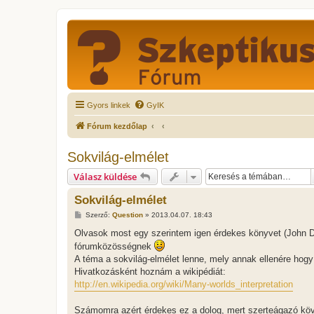
Gyors linkek
GyIK
Fórum kezdőlap
Sokvilág-elmélet
Válasz küldése
Sokvilág-elmélet
H
Szerző:
Question
»
2013.04.07. 18:43
o
z
Olvasok most egy szerintem igen érdekes könyvet (John D.
z
fórumközösségnek
á
s
A téma a sokvilág-elmélet lenne, mely annak ellenére hogy
z
Hivatkozásként hoznám a wikipédiát:
ó
l
http://en.wikipedia.org/wiki/Many-worlds_interpretation
á
s
Számomra azért érdekes ez a dolog, mert szerteágazó köv