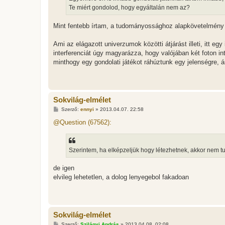
Te miért gondolod, hogy egyáltalán nem az?
Mint fentebb írtam, a tudományossághoz alapkövetelmény a k
Ami az elágazott univerzumok közötti átjárást illeti, itt eg
interferenciát úgy magyarázza, hogy valójában két foton in
minthogy egy gondolati játékot ráhúztunk egy jelenségre,
Sokvilág-elmélet
H
Szerző:
ennyi
»
2013.04.07. 22:58
o
z
@Question (67562):
z
á
s
z
Szerintem, ha elképzeljük hogy létezhetnek, akkor nem tu
ó
l
á
de igen
s
elvileg lehetetlen, a dolog lenyegebol fakadoan
Sokvilág-elmélet
H
Szerző:
Szilágyi András
»
2013.04.08. 02:08