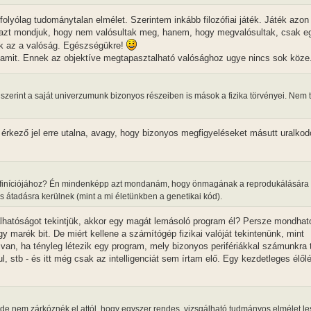
folyólag tudománytalan elmélet. Szerintem inkább filozófiai játék. Játék azon
azt mondjuk, hogy nem valósultak meg, hanem, hogy megvalósultak, csak e
k az a valóság. Egészségükre!
amit. Ennek az objektíve megtapasztalható valósághoz ugye nincs sok köze.
 szerint a saját univerzumunk bizonyos részeiben is mások a fizika törvényei. Nem 
 érkező jel erre utalna, avagy, hogy bizonyos megfigyeléseket másutt uralko
 definíciójához? Én mindenképp azt mondanám, hogy önmagának a reprodukálására 
 átadásra kerülnek (mint a mi életünkben a genetikai kód).
álhatóságot tekintjük, akkor egy magát lemásoló program él? Persze mondhat
marék bit. De miért kellene a számítógép fizikai valóját tekintenünk, mint
an, ha tényleg létezik egy program, mely bizonyos perifériákkal számunkra 
l, stb - és itt még csak az intelligenciát sem írtam elő. Egy kezdetleges élől
 de nem zárkóznék el attól, hogy egyszer rendes, vizsgálható tudmányos elmélet les