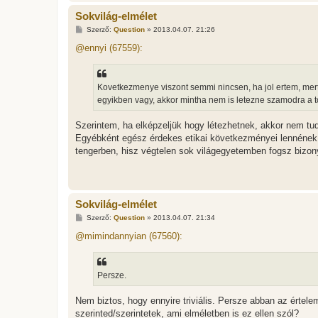
Sokvilág-elmélet
H
Szerző:
Question
»
2013.04.07. 21:26
o
z
@ennyi (67559):
z
á
s
z
Kovetkezmenye viszont semmi nincsen, ha jol ertem, me
ó
l
egyikben vagy, akkor mintha nem is letezne szamodra a t
á
s
Szerintem, ha elképzeljük hogy létezhetnek, akkor nem tud
Egyébként egész érdekes etikai következményei lennének a
tengerben, hisz végtelen sok világegyetemben fogsz bizony
Sokvilág-elmélet
H
Szerző:
Question
»
2013.04.07. 21:34
o
z
@mimindannyian (67560):
z
á
s
z
Persze.
ó
l
á
Nem biztos, hogy ennyire triviális. Persze abban az értelem
s
szerinted/szerintetek, ami elméletben is ez ellen szól?