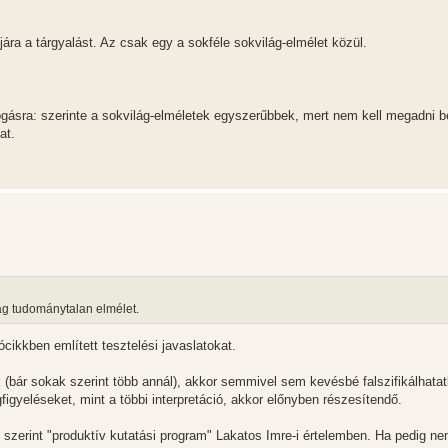
ára a tárgyalást. Az csak egy a sokféle sokvilág-elmélet közül.
gásra: szerinte a sokvilág-elméletek egyszerűbbek, mert nem kell megadni 
at.
lag tudománytalan elmélet.
ócikkben említett tesztelési javaslatokat.
 (bár sokak szerint több annál), akkor semmivel sem kevésbé falszifikálhatat
igyeléseket, mint a többi interpretáció, akkor előnyben részesítendő.
s szerint "produktív kutatási program" Lakatos Imre-i értelemben. Ha pedig ne