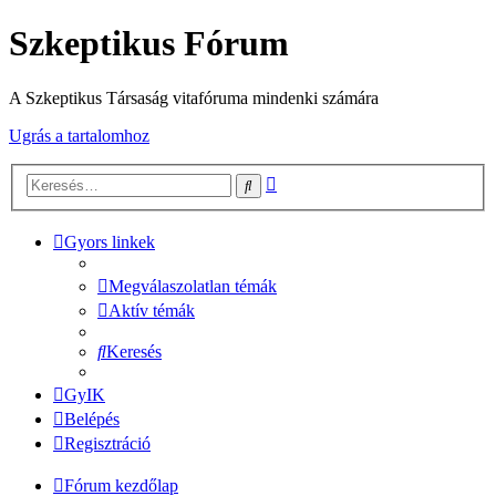
Szkeptikus Fórum
A Szkeptikus Társaság vitafóruma mindenki számára
Ugrás a tartalomhoz
Részletes
Keresés
keresés
Gyors linkek
Megválaszolatlan témák
Aktív témák
Keresés
GyIK
Belépés
Regisztráció
Fórum kezdőlap