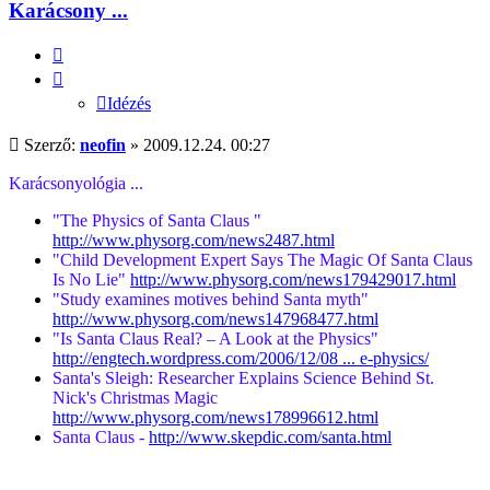
Karácsony ...
Idézés
Idézés
Hozzászólás
Szerző:
neofin
»
2009.12.24. 00:27
Karácsonyológia ...
"The Physics of Santa Claus "
http://www.physorg.com/news2487.html
"Child Development Expert Says The Magic Of Santa Claus
Is No Lie"
http://www.physorg.com/news179429017.html
"Study examines motives behind Santa myth"
http://www.physorg.com/news147968477.html
"Is Santa Claus Real? – A Look at the Physics"
http://engtech.wordpress.com/2006/12/08 ... e-physics/
Santa's Sleigh: Researcher Explains Science Behind St.
Nick's Christmas Magic
http://www.physorg.com/news178996612.html
Santa Claus -
http://www.skepdic.com/santa.html