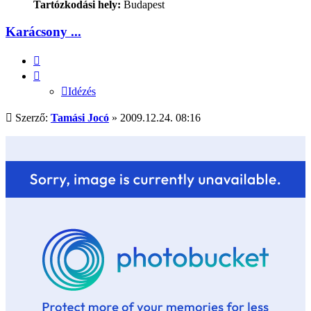
Tartózkodási hely:
Budapest
Karácsony ...
Idézés
Idézés
Hozzászólás
Szerző:
Tamási Jocó
»
2009.12.24. 08:16