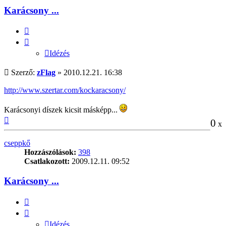
Karácsony ...
Idézés
Idézés
Hozzászólás
Szerző:
zFlag
»
2010.12.21. 16:38
http://www.szertar.com/kockaracsony/
Karácsonyi díszek kicsit másképp...
Vissza
0
x
a
tetejére
cseppkő
Hozzászólások:
398
Csatlakozott:
2009.12.11. 09:52
Karácsony ...
Idézés
Idézés