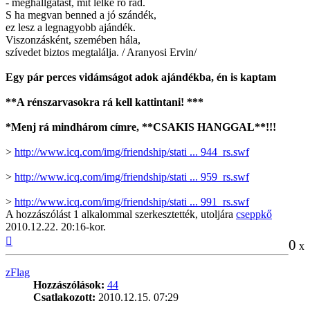
- meghallgatást, mit lelke ró rád.
S ha megvan benned a jó szándék,
ez lesz a legnagyobb ajándék.
Viszonzásként, szemében hála,
szívedet biztos megtalálja. / Aranyosi Ervin/
Egy pár perces vidámságot adok ajándékba, én is kaptam
**A rénszarvasokra rá kell kattintani! ***
*Menj rá mindhárom címre, **CSAKIS HANGGAL**!!!
>
http://www.icq.com/img/friendship/stati ... 944_rs.swf
>
http://www.icq.com/img/friendship/stati ... 959_rs.swf
>
http://www.icq.com/img/friendship/stati ... 991_rs.swf
A hozzászólást 1 alkalommal szerkesztették, utoljára
cseppkő
2010.12.22. 20:16-kor.
Vissza
0
x
a
tetejére
zFlag
Hozzászólások:
44
Csatlakozott:
2010.12.15. 07:29