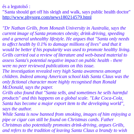
és a legutolsó :
"Santa should get off his sleigh and walk, says public health doctor"
http://www.physorg.com/news180214579.html
"Dr Nathan Grills, from Monash University in Australia, says the
current image of Santa promotes obesity, drink-driving, speeding
and a general unhealthy lifestyle. He argues that "Santa only needs
to affect health by 0.1% to damage millions of lives" and that it
would be better if his popularity was used to promote healthy living.
Grills carried out a review of literature and web-based material to
assess Santa's potential negative impact on public health - there
were no peer reviewed publications on this issue.
The investigation revealed very high Santa awareness amongst
children. Indeed among American school kids Santa Claus was the
only fictional character more highly recognised than Ronald
McDonald, says the paper.
Grills also found that "Santa sells, and sometimes he sells harmful
products" and this happens on a global scale. "Like Coca-Cola,
Santa has become a major export item to the developing world",
says the author.
While Santa is now banned from smoking, images of him enjoying a
pipe or cigar can still be found on Christmas cards. Father
Christmas also potentially promotes drink-driving, argues Grills,
and refers to the tradition of leaving Santa Claus a brandy to wish