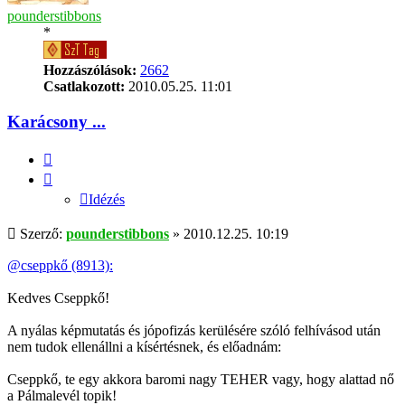
pounderstibbons
*
Hozzászólások:
2662
Csatlakozott:
2010.05.25. 11:01
Karácsony ...
Idézés
Idézés
Hozzászólás
Szerző:
pounderstibbons
»
2010.12.25. 10:19
@cseppkő (8913):
Kedves Cseppkő!
A nyálas képmutatás és jópofizás kerülésére szóló felhívásod után
nem tudok ellenállni a kísértésnek, és előadnám:
Cseppkő, te egy akkora baromi nagy TEHER vagy, hogy alattad nő
a Pálmalevél topik!