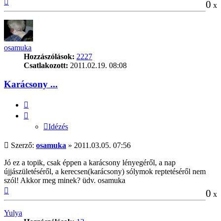
0
x
a
tetejére
osamuka
Hozzászólások:
2227
Csatlakozott:
2011.02.19. 08:08
Karácsony ...
Idézés
Idézés
Hozzászólás
Szerző:
osamuka
»
2011.03.05. 07:56
Jó ez a topik, csak éppen a karácsony lényegéről, a nap
újjászületéséről, a kerecsen(karácsony) sólymok reptetéséről nem
szól! Akkor meg minek? üdv. osamuka
Vissza
0
x
a
tetejére
Yulya