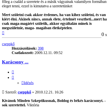
főleg a család a szeretete és a másik vágyainak valamilyen formában
eleget tenni, ezzel is kimutatva a szeretetünket
Mert születni csak akkor érdemes, ha van kihez születni, és van
kiért élni. Akinek nincs, annak élete, értelmét vesztheti...mert ha
csak maga-magáért születik, akkor egyáltalán minek is
megszületnie, maga- magában életképtelen
.
Vissza
0
x
a
tetejére
cseppkő
Hozzászólások:
398
Csatlakozott:
2009.12.11. 09:52
Karácsony ...
Idézés
Idézés
Hozzászólás
Szerző:
cseppkő
»
2010.12.21. 16:26
Kívánok Minden Szkeptikusnak, Boldog és békés karácsonyt. -
sok szeretettel.
Viktória