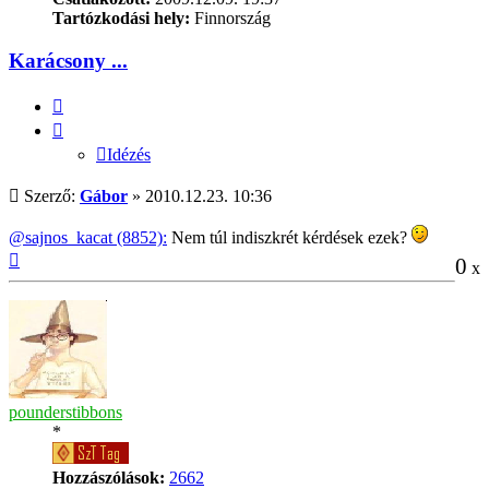
Tartózkodási hely:
Finnország
Karácsony ...
Idézés
Idézés
Hozzászólás
Szerző:
Gábor
»
2010.12.23. 10:36
@sajnos_kacat (8852):
Nem túl indiszkrét kérdések ezek?
Vissza
0
x
a
tetejére
pounderstibbons
*
Hozzászólások:
2662