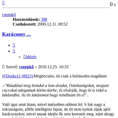
Vissza
0
x
a
tetejére
cseppkő
Hozzászólások:
398
Csatlakozott:
2009.12.11. 09:52
Karácsony ...
Idézés
Idézés
Hozzászólás
Szerző:
cseppkő
»
2010.12.25. 10:33
@Dorka11 (8923):
Megbocsáss, én csak a beírásodra reagáltam
--"Ráadásul meg beindul a lom-áradat, Ostobaságokat, megunt
cuccokat adogatnak körbe-körbe, és elvárják, hogy ki is rakd a
lakásodba. Az én lakásomat hagy rondítsam én el" .
Való igaz amit írtam, mivel intézetben nőttem fel. S bár nagy a
rokonságom, afféle intelligens fajzat, de én nem nyitok rájuk ajtót
karácsonykor, mivel annak idején ők sem kerestek meg. mint ahogy