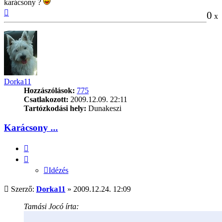
karácsony ?
Vissza
0
x
a
tetejére
Dorka11
Hozzászólások:
775
Csatlakozott:
2009.12.09. 22:11
Tartózkodási hely:
Dunakeszi
Karácsony ...
Idézés
Idézés
Hozzászólás
Szerző:
Dorka11
»
2009.12.24. 12:09
Tamási Jocó írta: