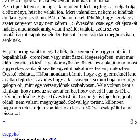
az utolsó útjára sem kísérek senkit, könnyeket hullatva.
Az a tipus lettem -smucig - aki minden fillért megfog - aki elpakolja
a süteményt, húst ha valaki jön. Mert valamikor, nekem se kínálták
amikor gyerek voltam. Bár mióta nem kell félniük, hogy kérek egy
szelet kenyeret, vagy nem kérem -15 évesként- csak egy két éjszakát
nálatok aludhassak amig valami szállót találok, azóta szíves
invitálásokat kapok ismételten.Én soha nem szoktam megbocsátani,
senkinek.
Férjem pedig valóban egy balfék, de szerencsére nagyon ritkán, ha
bepálinkázik. örömében vagy mint ősszel idegességében, mert már
előre temette a kicsit. Ilyenkor nyüzsög, üzletel és átalakít, mint most
a gyerekek szobáját kezdte egyedül pakolni és festeni, miközben
Öcsikét elsiratta. Hiába mondtam bármit, hogy egy gyermeknél lehet
ártatlan fejlődési zavar és hogy a kis szívének semmi baja, mert úgy
galopp-olt, mint egy versenylónak szabályosan. Vele voltam bent a
klinikán, hogy még az se zavarjon be, hogy egyedül van és fél, a
szívműködésébe. Egy 10 éves kisfiúnál az anginás fájdalom, jobb
oldali, nem valami megnyugtató. Szóval így történt, különben
nagyon rendes férjem van idestova lassan 50 éve, csak pálinkát ne
lásson...!
Vissza
0
x
a
tetejére
cseppkő
Hozzászólások:
398