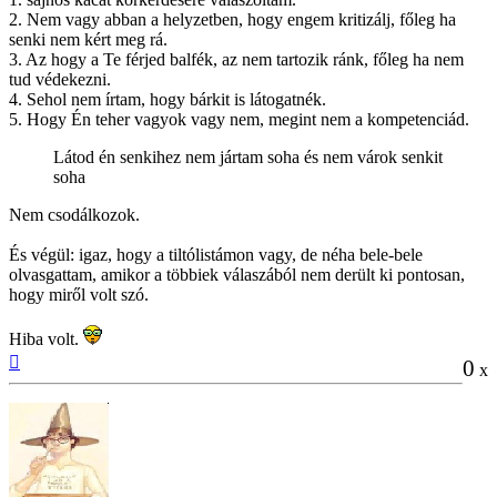
2. Nem vagy abban a helyzetben, hogy engem kritizálj, főleg ha
senki nem kért meg rá.
3. Az hogy a Te férjed balfék, az nem tartozik ránk, főleg ha nem
tud védekezni.
4. Sehol nem írtam, hogy bárkit is látogatnék.
5. Hogy Én teher vagyok vagy nem, megint nem a kompetenciád.
Látod én senkihez nem jártam soha és nem várok senkit
soha
Nem csodálkozok.
És végül: igaz, hogy a tiltólistámon vagy, de néha bele-bele
olvasgattam, amikor a többiek válaszából nem derült ki pontosan,
hogy miről volt szó.
Hiba volt.
Vissza
0
x
a
tetejére