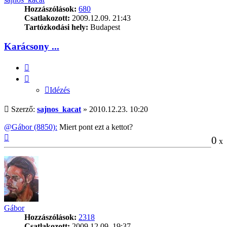
Hozzászólások:
680
Csatlakozott:
2009.12.09. 21:43
Tartózkodási hely:
Budapest
Karácsony ...
Idézés
Idézés
Hozzászólás
Szerző:
sajnos_kacat
»
2010.12.23. 10:20
@Gábor (8850):
Miert pont ezt a kettot?
Vissza
0
x
a
tetejére
Gábor
Hozzászólások:
2318
Csatlakozott:
2009.12.09. 19:37