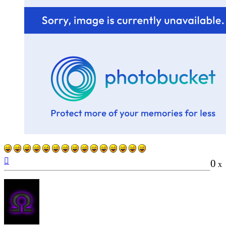
Vissza
0
x
a
tetejére