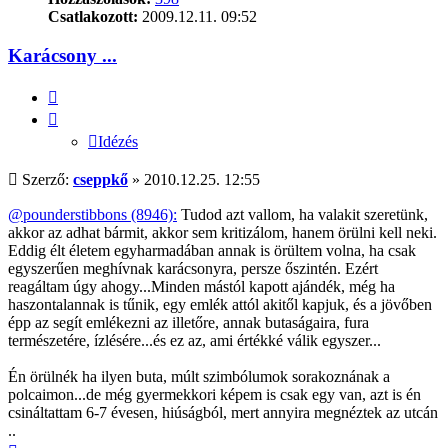
Csatlakozott:
2009.12.11. 09:52
Karácsony ...
Idézés
Idézés
Hozzászólás
Szerző:
cseppkő
»
2010.12.25. 12:55
@pounderstibbons (8946):
Tudod azt vallom, ha valakit szeretünk,
akkor az adhat bármit, akkor sem kritizálom, hanem örülni kell neki.
Eddig élt életem egyharmadában annak is örültem volna, ha csak
egyszerűen meghívnak karácsonyra, persze őszintén. Ezért
reagáltam úgy ahogy...Minden mástól kapott ajándék, még ha
haszontalannak is tűnik, egy emlék attól akitől kapjuk, és a jövőben
épp az segít emlékezni az illetőre, annak butaságaira, fura
természetére, ízlésére...és ez az, ami értékké válik egyszer...
Én örülnék ha ilyen buta, múlt szimbólumok sorakoznának a
polcaimon...de még gyermekkori képem is csak egy van, azt is én
csináltattam 6-7 évesen, hiúságból, mert annyira megnéztek az utcán
..
Vissza