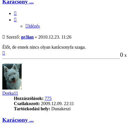
Karácsony ...
Idézés
Idézés
Hozzászólás
Szerző:
ge3lan
»
2010.12.23. 11:26
Élőt, de ennek nincs olyan karácsonyfa szaga.
Vissza
0
x
a
tetejére
Dorka11
Hozzászólások:
775
Csatlakozott:
2009.12.09. 22:11
Tartózkodási hely:
Dunakeszi
Karácsony ...