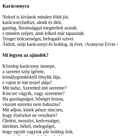
Karácsonyra
Neked is kívánok minden földi jót,
karácsonyfadíszt, almát és diót,
gazdag, finomsággal megterített asztalt,
s minden szépet, amit lelked már tapasztalt.
Tenger bölcsességet, befogadó szívet.
Áldott, szép karácsonyt és boldog, új évet. /Aranyosi Ervin /
Mi legyen az ajándék?
Közeleg karácsony ünnepe,
a szeretet szép ígérete,
kristálygömböktől fénylik fája,
s vajon te mit teszel alája?
Mit tudsz, Szeretted mit szeretne?
Kincsre vágyik, vagy szeretetre?
Ha gazdagságot, bőséget hozna,
viszont szeretni nem habozna?
Mit adjon, kinek pénze nincsen,
hogy érzéseket ne veszítsen?
Ölelést, mosolyt, kedvességet,
türelmet, békét, melegséget,
hogy együtt vagytok pár boldog órát,