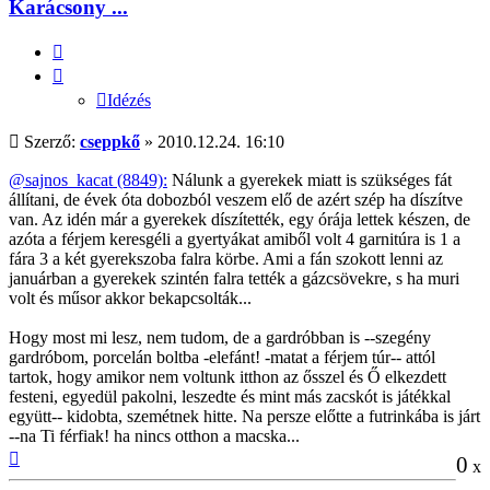
Karácsony ...
Idézés
Idézés
Hozzászólás
Szerző:
cseppkő
»
2010.12.24. 16:10
@sajnos_kacat (8849):
Nálunk a gyerekek miatt is szükséges fát
állítani, de évek óta dobozból veszem elő de azért szép ha díszítve
van. Az idén már a gyerekek díszítették, egy órája lettek készen, de
azóta a férjem keresgéli a gyertyákat amiből volt 4 garnitúra is 1 a
fára 3 a két gyerekszoba falra körbe. Ami a fán szokott lenni az
januárban a gyerekek szintén falra tették a gázcsövekre, s ha muri
volt és műsor akkor bekapcsolták...
Hogy most mi lesz, nem tudom, de a gardróbban is --szegény
gardróbom, porcelán boltba -elefánt! -matat a férjem túr-- attól
tartok, hogy amikor nem voltunk itthon az ősszel és Ő elkezdett
festeni, egyedül pakolni, leszedte és mint más zacskót is játékkal
együtt-- kidobta, szemétnek hitte. Na persze előtte a futrinkába is járt
--na Ti férfiak! ha nincs otthon a macska...
Vissza
0
x
a