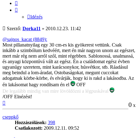
Idézés
Idézés
Hozzászólás
Szerző:
Dorka11
»
2010.12.23. 11:42
@sajnos_kacat (8849):
Most pillanatnyilag egy 30 cm-es kis gyökerest vettünk. Csak
inkább a szimbólum kedvéért, mert én már nagyon unom az egészet,
mert már rég nem arról szól, mint régebben. Sablonossá, unalmassá,
és anyagi központúvá vált az egész. Én a családomat egész évben
ugyanúgy szeretem, mint karácsonykor, húsvétkor, stb. Ráadásul
meg beindul a lom-áradat, Ostobaságokat, megunt cuccokat
adogatnak körbe-körbe, és elvárják, hogy ki is rakd a lakásodba. Az
én lakásomat hagy rondítsam én el
OFF
De legalább mindig van mire lövöldözni a légpuskával
/OFF Elnézést!
Vissza
0
x
a
tetejére
cseppkő
Hozzászólások:
398
Csatlakozott:
2009.12.11. 09:52