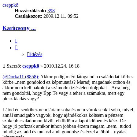
tetejére
cseppkő
Hozzászólások:
398
Csatlakozott:
2009.12.11. 09:52
Karácsony ...
Idézés
Idézés
Hozzászólás
Szerző:
cseppkő
»
2010.12.24. 16:18
@Dorka11 (8858):
Akkor pedig miért látogatod a családodat körbe-
körbe...nem gondolod ez képmutatás? Maradj magadnak otthon és
akkor nem kell pakolni a számodra ízléstelen dolgokat... Arra még
nem gondoltál, hogy Épp Te vagy a teher a számukra, mert egy
plusz kiadás vagy?
Látod én senkihez nem jártam soha és nem várok senkit soha, mivel
annál smucigabb vagyok, hogy ajándékokra költsem a pénzem
szűkebb családomon kívül. elküldöm a lapot időben és kész. De
hogy jó pofizzak amikor itthon jobban érzem magam...nem.. tudod
mindig azt add és mutasd amit gondolsz és érzel a többi... nyálas