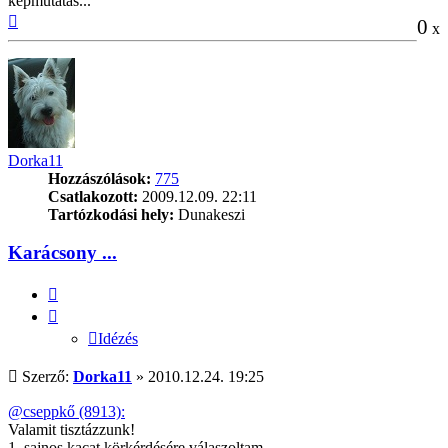
képmutatás...
Vissza
0
x
a
tetejére
Dorka11
Hozzászólások:
775
Csatlakozott:
2009.12.09. 22:11
Tartózkodási hely:
Dunakeszi
Karácsony ...
Idézés
Idézés
Hozzászólás
Szerző:
Dorka11
»
2010.12.24. 19:25
@cseppkő (8913):
Valamit tisztázzunk!
1. sajnos kacat körkérdésére válaszoltam.