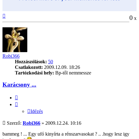
Vissza
0
x
a
tetejére
Robi366
Hozzászólások:
50
Csatlakozott:
2009.12.09. 18:26
Tartózkodási hely:
Bp-től nemmessze
Karácsony ...
Idézés
Idézés
Hozzászólás
Szerző:
Robi366
»
2009.12.24. 10:16
bammeg ! ... Egy ufó kinyírta a rénszarvasokat ? .. .hogy lesz igy