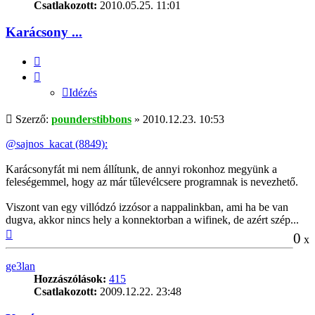
Csatlakozott:
2010.05.25. 11:01
Karácsony ...
Idézés
Idézés
Hozzászólás
Szerző:
pounderstibbons
»
2010.12.23. 10:53
@sajnos_kacat (8849):
Karácsonyfát mi nem állítunk, de annyi rokonhoz megyünk a
feleségemmel, hogy az már tűlevélcsere programnak is nevezhető.
Viszont van egy villódzó izzósor a nappalinkban, ami ha be van
dugva, akkor nincs hely a konnektorban a wifinek, de azért szép...
Vissza
0
x
a
tetejére
ge3lan
Hozzászólások:
415
Csatlakozott:
2009.12.22. 23:48