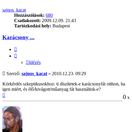
sajnos_kacat
Hozzászólások:
680
Csatlakozott:
2009.12.09. 21:43
Tartózkodási hely:
Budapest
Karácsony ...
Idézés
Idézés
Hozzászólás
Szerző:
sajnos_kacat
»
2010.12.23. 09:29
Körkérdés szkeptikusokhoz: ti díszítetek-e karácsonyfát otthon, ha
igen miért, és élő/kivágott/műanyag fát használtok-e?
Vissza
0
x
a
tetejére