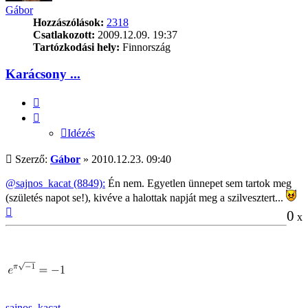
Gábor
Hozzászólások:
2318
Csatlakozott:
2009.12.09. 19:37
Tartózkodási hely:
Finnország
Karácsony ...
Idézés
Idézés
Hozzászólás
Szerző:
Gábor
»
2010.12.23. 09:40
@sajnos_kacat (8849):
Én nem. Egyetlen ünnepet sem tartok meg
(születés napot se!), kivéve a halottak napját meg a szilvesztert...
Vissza
0
x
a
tetejére
sajnos_kacat