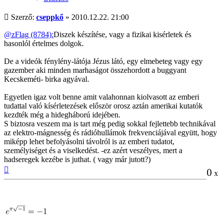
Hozzászólás
Szerző:
cseppkő
»
2010.12.22. 21:00
@zFlag (8784):
Diszek készítése, vagy a fizikai kisérletek és
hasonlól értelmes dolgok.
De a videók fénylény-látója Jézus látó, egy elmebeteg vagy egy
gazember aki minden marhaságot összehordott a buggyant
Kecskeméti- birka agyával.
Egyetlen igaz volt benne amit valahonnan kiolvasott az emberi
tudattal való kísérletezések először orosz aztán amerikai kutatók
kezdték még a hidegháború idejében.
S biztosra veszem ma is tart még pedig sokkal fejlettebb technikával
az elektro-mágnesség és rádióhullámok frekvenciájával együtt, hogy
miképp lehet befolyásolni távolról is az emberi tudatot,
személyiséget és a viselkedést. -ez azért veszélyes, mert a
hadseregek kezébe is juthat. ( vagy már jutott?)
Vissza
0
x
a
tetejére