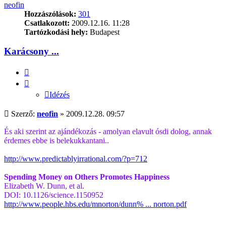
neofin
Hozzászólások:
301
Csatlakozott:
2009.12.16. 11:28
Tartózkodási hely:
Budapest
Karácsony ...
Idézés
Idézés
Hozzászólás
Szerző:
neofin
»
2009.12.28. 09:57
És aki szerint az ajándékozás - amolyan elavult ósdi dolog, annak
érdemes ebbe is belekukkantani..
http://www.predictablyirrational.com/?p=712
Spending Money on Others Promotes Happiness
Elizabeth W. Dunn, et al.
DOI: 10.1126/science.1150952
http://www.people.hbs.edu/mnorton/dunn% ... norton.pdf