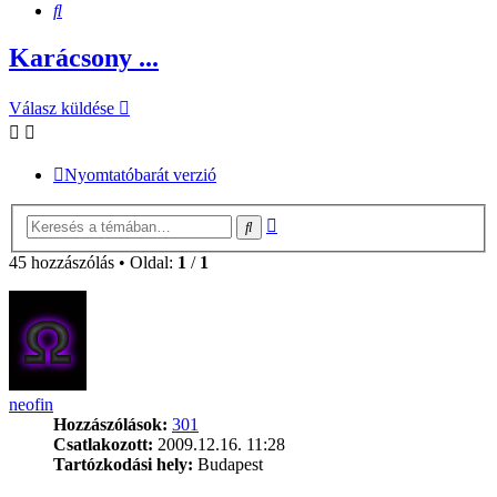
Keresés
Karácsony ...
Válasz küldése
Nyomtatóbarát verzió
Részletes
Keresés
keresés
45 hozzászólás • Oldal:
1
/
1
neofin
Hozzászólások:
301
Csatlakozott:
2009.12.16. 11:28
Tartózkodási hely:
Budapest