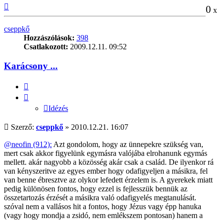
Vissza
0
x
a
tetejére
cseppkő
Hozzászólások:
398
Csatlakozott:
2009.12.11. 09:52
Karácsony ...
Idézés
Idézés
Hozzászólás
Szerző:
cseppkő
»
2010.12.21. 16:07
@neofin (912):
Azt gondolom, hogy az ünnepekre szükség van,
mert csak akkor figyelünk egymásra valójába elrohanunk egymás
mellett. akár nagyobb a közösség akár csak a család. De ilyenkor rá
van kényszeritve az egyes ember hogy odafigyeljen a másikra, fel
van benne ébresztve az olykor lefedett érzelem is. A gyerekek miatt
pedig különösen fontos, hogy ezzel is fejlesszük bennük az
összetartozás érzését a másikra való odafigyelés megtanulását.
szóval nem a vallásos hit a fontos, hogy Jézus vagy épp hanuka
(vagy hogy mondja a zsidó, nem emlékszem pontosan) hanem a