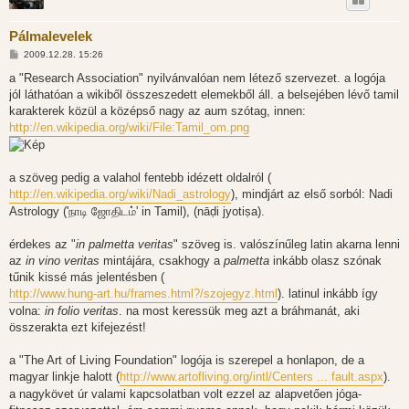
Pálmalevelek
H
2009.12.28. 15:26
o
z
a "Research Association" nyilvánvalóan nem létező szervezet. a logója
z
jól láthatóan a wikiből összeszedett elemekből áll. a belsejében lévő tamil
á
s
karakterek közül a középső nagy az aum szótag, innen:
z
http://en.wikipedia.org/wiki/File:Tamil_om.png
ó
l
á
s
a szöveg pedig a valahol fentebb idézett oldalról (
http://en.wikipedia.org/wiki/Nadi_astrology
), mindjárt az első sorból: Nadi
Astrology ('நாடி ஜோதிடம்' in Tamil), (nāḍi jyotiṣa).
érdekes az "
in palmetta veritas
" szöveg is. valószínűleg latin akarna lenni
az
in vino veritas
mintájára, csakhogy a
palmetta
inkább olasz szónak
tűnik kissé más jelentésben (
http://www.hung-art.hu/frames.html?/szojegyz.html
). latinul inkább így
volna:
in folio veritas
. na most keressük meg azt a bráhmanát, aki
összerakta ezt kifejezést!
a "The Art of Living Foundation" logója is szerepel a honlapon, de a
magyar linkje halott (
http://www.artofliving.org/intl/Centers ... fault.aspx
).
a nagykövet úr valami kapcsolatban volt ezzel az alapvetően jóga-