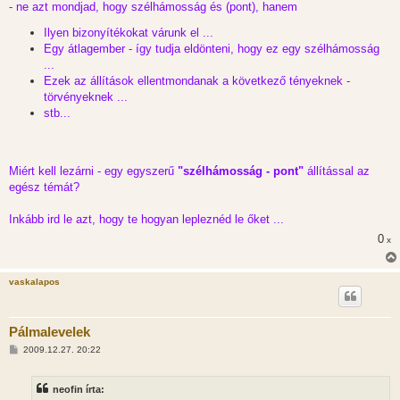
- ne azt mondjad, hogy szélhámosság és (pont), hanem
Ilyen bizonyítékokat várunk el ...
Egy átlagember - így tudja eldönteni, hogy ez egy szélhámosság
...
Ezek az állítások ellentmondanak a következő tényeknek -
törvényeknek ...
stb...
Miért kell lezárni - egy egyszerű
"szélhámosság - pont"
állítással az
egész témát?
Inkább ird le azt, hogy te hogyan lepleznéd le őket ...
0
x
vaskalapos
Pálmalevelek
H
2009.12.27. 20:22
o
z
z
neofin írta:
á