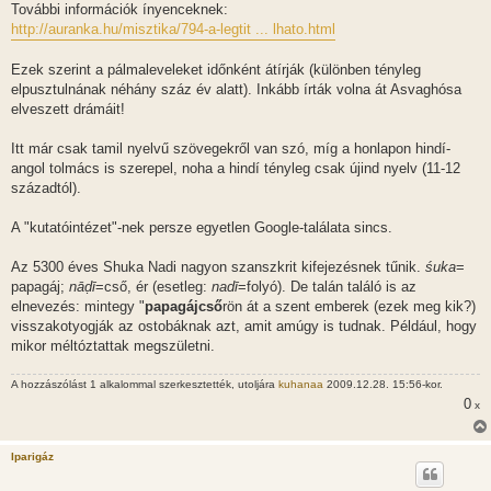
z
További információk ínyenceknek:
z
http://auranka.hu/misztika/794-a-legtit ... lhato.html
á
s
z
Ezek szerint a pálmaleveleket időnként átírják (különben tényleg
ó
l
elpusztulnának néhány száz év alatt). Inkább írták volna át Asvaghósa
á
elveszett drámáit!
s
Itt már csak tamil nyelvű szövegekről van szó, míg a honlapon hindí-
angol tolmács is szerepel, noha a hindí tényleg csak újind nyelv (11-12
századtól).
A "kutatóintézet"-nek persze egyetlen Google-találata sincs.
Az 5300 éves Shuka Nadi nagyon szanszkrit kifejezésnek tűnik.
śuka
=
papagáj;
nāḍī
=cső, ér (esetleg:
nadī
=folyó). De talán találó is az
elnevezés: mintegy "
papagájcső
rön át a szent emberek (ezek meg kik?)
visszakotyogják az ostobáknak azt, amit amúgy is tudnak. Például, hogy
mikor méltóztattak megszületni.
A hozzászólást 1 alkalommal szerkesztették, utoljára
kuhanaa
2009.12.28. 15:56-kor.
0
x
Iparigáz