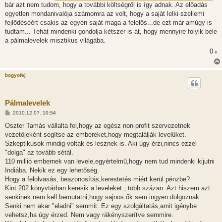
bár azt nem tudom, hogy a további költségről is így adnak. Az előadás
egyetlen mondanivalója számomra az volt, hogy a saját lelki-szellemi
fejlődéséért csakis az egyén saját maga a felelős...de ezt már amúgy is
tudtam... Tehát mindenki gondolja kétszer is át, hogy mennyire folyik bele
a pálmalevelek misztikus világába.
0
x
bogyofej
Pálmalevelek
H
2010.12.07. 10:54
o
z
Oszter Tamás vállalta fel,hogy az egész non-profit szervezetnek
z
vezetőjeként segítse az embereket,hogy megtalálják levelüket.
á
s
Szkeptikusok mindig voltak és lesznek is. Aki úgy érzi,nincs ezzel
z
"dolga" az tovább sétál.
ó
l
110 millió embernek van levele,egyértelmű,hogy nem tud mindenki kijutni
á
Indiába. Nekik ez egy lehetőség.
s
Hogy a felolvasás, beazonosítás,kerestetés miért kerül pénzbe?
Kint 202 könyvtárban keresik a leveleket , több százan. Azt hiszem azt
senkinek nem kell bemutatni,hogy sajnos ők sem ingyen dolgoznak.
Senki nem akar "eladni" semmit. Ez egy szolgáltatás,amit igénybe
vehetsz,ha úgy érzed. Nem vagy rákényszerítve semmire.