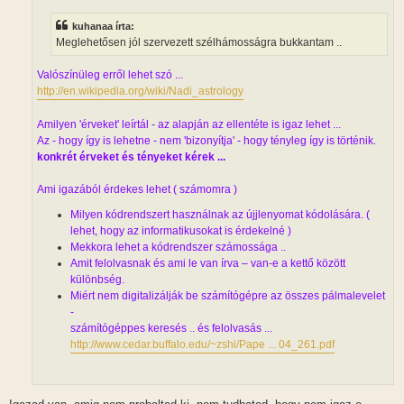
s
z
kuhanaa írta:
ó
l
Meglehetősen jól szervezett szélhámosságra bukkantam ..
á
s
Valószínüleg erről lehet szó ...
http://en.wikipedia.org/wiki/Nadi_astrology
Amilyen 'érveket' leírtál - az alapján az ellentéte is igaz lehet ...
Az - hogy így is lehetne - nem 'bizonyítja' - hogy tényleg így is történik.
konkrét érveket és tényeket kérek ...
Ami igazából érdekes lehet ( számomra )
Milyen kódrendszert használnak az újjlenyomat kódolására. (
lehet, hogy az informatikusokat is érdekelné )
Mekkora lehet a kódrendszer számossága ..
Amit felolvasnak és ami le van írva – van-e a kettő között
különbség.
Miért nem digitalizálják be számítógépre az összes pálmalevelet
-
számítógéppes keresés .. és felolvasás ...
http://www.cedar.buffalo.edu/~zshi/Pape ... 04_261.pdf