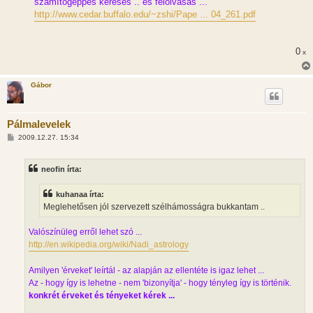
számítógéppes keresés .. és felolvasás ...
http://www.cedar.buffalo.edu/~zshi/Pape ... 04_261.pdf
0
x
Gábor
Pálmalevelek
H
2009.12.27. 15:34
o
z
z
neofin írta:
á
s
z
kuhanaa írta:
ó
l
Meglehetősen jól szervezett szélhámosságra bukkantam ..
á
s
Valószínüleg erről lehet szó ...
http://en.wikipedia.org/wiki/Nadi_astrology
Amilyen 'érveket' leírtál - az alapján az ellentéte is igaz lehet ...
Az - hogy így is lehetne - nem 'bizonyítja' - hogy tényleg így is történik.
konkrét érveket és tényeket kérek ...