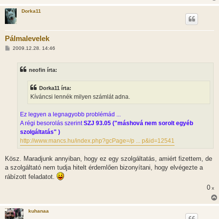
Dorka11
Pálmalevelek
H
2009.12.28. 14:46
o
z
z
neofin írta:
á
s
z
Dorka11 írta:
ó
l
Kíváncsi lennék milyen számlát adna.
á
s
Ez legyen a legnagyobb problémád ...
A régi besorolás szerint
SZJ 93.05 ("máshová nem sorolt egyéb
szolgáltatás" )
http://www.mancs.hu/index.php?gcPage=/p ... p&id=12541
Kösz. Maradjunk annyiban, hogy ez egy szolgáltatás, amiért fizettem, de
a szolgáltató nem tudja hitelt érdemlően bizonyítani, hogy elvégezte a
rábízott feladatot.
0
x
kuhanaa