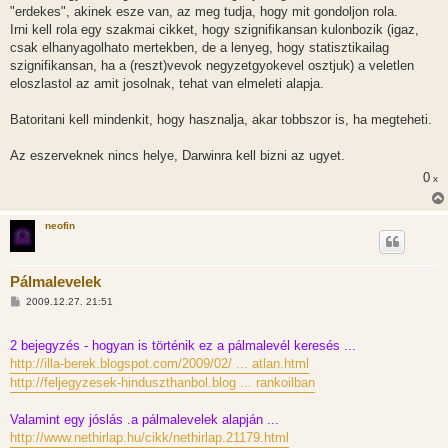
"erdekes", akinek esze van, az meg tudja, hogy mit gondoljon rola.
Irni kell rola egy szakmai cikket, hogy szignifikansan kulonbozik (igaz,
csak elhanyagolhato mertekben, de a lenyeg, hogy statisztikailag
szignifikansan, ha a (reszt)vevok negyzetgyokevel osztjuk) a veletlen
eloszlastol az amit josolnak, tehat van elmeleti alapja.
Batoritani kell mindenkit, hogy hasznalja, akar tobbszor is, ha megteheti.
Az eszerveknek nincs helye, Darwinra kell bizni az ugyet.
0
x
neofin
Pálmalevelek
H
2009.12.27. 21:51
o
z
z
2 bejegyzés - hogyan is történik ez a pálmalevél keresés ...
á
s
http://illa-berek.blogspot.com/2009/02/ ... atlan.html
z
http://feljegyzesek-hinduszthanbol.blog ... rankoilban
ó
l
á
Valamint egy jóslás .a pálmalevelek alapján ...
s
http://www.nethirlap.hu/cikk/nethirlap.21179.html