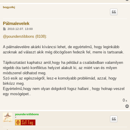
bogyofej
Pálmalevelek
H
2010.12.07. 13:00
o
z
@pounderstibbons (8108):
z
á
s
A pálmalevelére akárki kíváncsi lehet, de egyértelmű, hogy leginkább
z
azoknak ad választ akik még döcögősen fedezik fel, merre is tartsanak.
ó
l
á
Tájékoztatást kaphatsz arról,hogy ha például a családodban valamilyen
s
régebb óta tartó konfliktus helyzet alakult ki, az miért van és milyen
módszerrel oldhatod meg.
Szó esik az egészségről, lesz-e komolyabb problémád, azzal, hogy
birkózz meg.
Egyértelmű,hogy nem olyan dolgokról fogsz hallani , hogy holnap veszel
egy mosógépet..
0
x
pounderstibbons
*