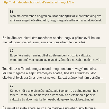
http://palmalevelek.hu/fooldal/esettanulmanyok/17/
A pálmalevelemben nagyon sokszor elhangzik az előreláthatólag szó,
ami arra enged következtetni, hogy megválaszthatom a saját jövőmet.
Ez inkább azt jelenti értelmezésem szerint, hogy a pálmalevél írói se
mernek olyan dolgot leírni, ami számonkérhető lenne rajtuk.
Egyenlőre még nem indult el az életemben a pozitív változás.
Megdöbbentő volt hallani az olvasó szájából a hozzátartozóim nevét.
Tetszik ez a "Mondd meg a neved, megmondom ki vagy" technika.
Miután megadta a saját személyes adatait, hosszas "kutatási idő"
elteltével felolvassák a rokonai nevét. Hát ezt utánuk tudnám csinálni...
Kb. egy hétig a felolvasás hatása alatt voltam, de utána magamhoz
tértem. Remélem, hamarosan elkezdődik az életemben a pozitív
változás és akkor már kellemesebb dolgokról tudok beszámolni.
És mivel az illető azóta se írt a pálmalevele ügyében, úgy látom a