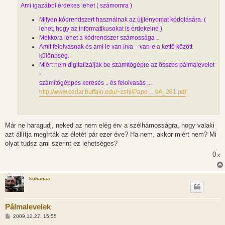
Ami igazából érdekes lehet ( számomra )
Milyen kódrendszert használnak az újjlenyomat kódolására. (
lehet, hogy az informatikusokat is érdekelné )
Mekkora lehet a kódrendszer számossága ..
Amit felolvasnak és ami le van írva – van-e a kettő között
különbség.
Miért nem digitalizálják be számítógépre az összes pálmalevelet
-
számítógéppes keresés .. és felolvasás ...
http://www.cedar.buffalo.edu/~zshi/Pape ... 04_261.pdf
Már ne haragudj, neked az nem elég érv a szélhámosságra, hogy valaki
azt állítja megírták az életét pár ezer éve? Ha nem, akkor miért nem? Mi
olyat tudsz ami szerint ez lehetséges?
0
x
kuhanaa
Pálmalevelek
H
2009.12.27. 15:55
o