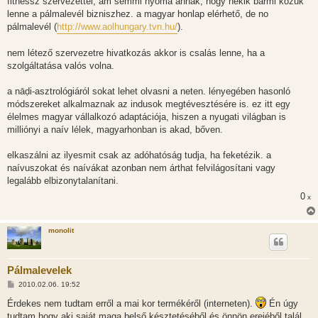
fitnessz szervezettel, ám semmi nyoma annak, hogy nekik bármi közük
lenne a pálmalevél bizniszhez. a magyar honlap elérhető, de no
pálmalevél (
http://www.aolhungary.tvn.hu/
).
nem létező szervezetre hivatkozás akkor is csalás lenne, ha a
szolgáltatása valós volna.
a nāḍi-asztrológiáról sokat lehet olvasni a neten. lényegében hasonló
módszereket alkalmaznak az indusok megtévesztésére is. ez itt egy
élelmes magyar vállalkozó adaptációja, hiszen a nyugati világban is
milliónyi a naív lélek, magyarhonban is akad, bőven.
elkaszálni az ilyesmit csak az adóhatóság tudja, ha feketézik. a
naívuszokat és naívákat azonban nem árthat felvilágosítani vagy
legalább elbizonytalanítani.
0
x
monolit
Pálmalevelek
H
2010.02.06. 19:52
o
z
Érdekes nem tudtam erről a mai kor termékéről (interneten).
Én úgy
z
tudtam hogy aki saját maga belső késztetéséből és önnön erejéből talál
á