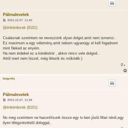
Pálmalevelek
H
2010.12.07. 11:40
o
z
@énkérdezek (8101):
z
á
s
Csalásnak szerintem ne nevezzünk olyan dolgot,amit nem ismersz..
z
Ez maximum a egy vélemény,amit nekem ugyanúgy el kell fogadnom
ó
l
mint Neked az enyém.
á
Ha nem érdekel ez a kérdéskör , akkor nincs vele dolgod..
s
Attól mert nem hiszel, még létezik és működik:)
0
x
bogyofej
Pálmalevelek
H
2010.12.07. 11:44
o
z
@énkérdezek (8101):
z
á
s
No meg szerintem ne hasonlítsunk össze egy tv-ben jósló Mari nénit,egy
z
ilyen lélegzetvételű dologgal..
ó
l