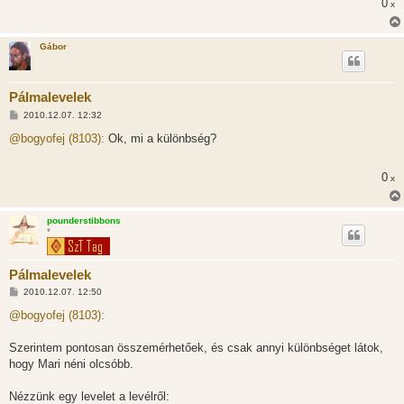
0
x
á
s
Gábor
Pálmalevelek
H
2010.12.07. 12:32
o
z
@bogyofej (8103):
Ok, mi a különbség?
z
á
s
0
x
z
ó
l
á
pounderstibbons
s
*
Pálmalevelek
H
2010.12.07. 12:50
o
z
@bogyofej (8103):
z
á
s
Szerintem pontosan összemérhetőek, és csak annyi különbséget látok,
z
hogy Mari néni olcsóbb.
ó
l
á
Nézzünk egy levelet a levélről:
s