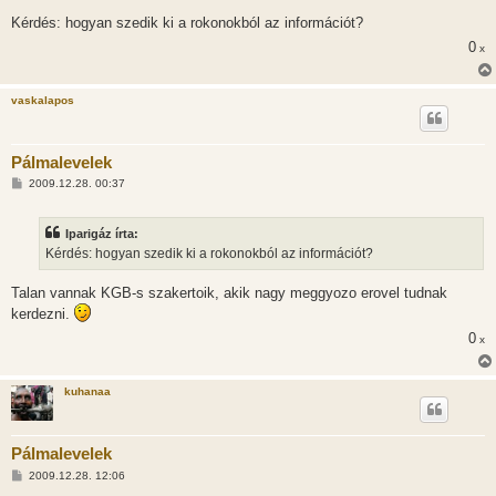
Kérdés: hogyan szedik ki a rokonokból az információt?
0
x
vaskalapos
Pálmalevelek
H
2009.12.28. 00:37
o
z
z
Iparigáz írta:
á
s
Kérdés: hogyan szedik ki a rokonokból az információt?
z
ó
l
Talan vannak KGB-s szakertoik, akik nagy meggyozo erovel tudnak
á
kerdezni.
s
0
x
kuhanaa
Pálmalevelek
H
2009.12.28. 12:06
o