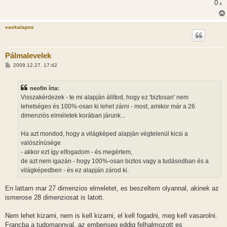
0
x
vaskalapos
Pálmalevelek
H
2009.12.27. 17:42
o
z
z
neofin írta:
á
s
Visszakérdezek - te mi alapján állítod, hogy ez 'biztosan' nem
z
lehetséges és 100%-osan ki lehet zárni - most, amikor már a 26
ó
l
dimenziós elméletek korában járunk...
á
s
Ha azt mondod, hogy a világképed alapján végtelenül kicsi a
valószínüsége
- akkor ezt így elfogadom - és megértem,
de azt nem igazán - hogy 100%-osan biztos vagy a tudásodban és a
világképedben - és ez alapján zárod ki.
En lattam mar 27 dimenzios elmeletet, es beszeltem olyannal, akinek az
ismerose 28 dimenziosat is latott.
Nem lehet kizarni, nem is kell kizarni, el kell fogadni, meg kell vasarolni.
Francba a tudomannyal, az emberiseg eddig felhalmozott es