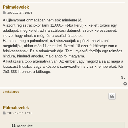
Pálmalevelek
H
2009.12.27. 16:05
o
z
A ujjlenyomat önmagában nem sok mindenre jó.
z
Viszont regisztrációkor (ami 11.000,- Ft-ba kerül) ki kellett tölteni egy
á
s
adatlapot, meg kellett adni a születési dátumot, szülők keresztnevét,
z
illetve, hogy élnek-e még, és a családi állapotot.
ó
l
Ha nincs meg a pálmalevél, azt visszaadják a pénzt, ha viszont
á
megtalálják, akkor még 11 ezret kell fizetni. 18 ezer ft költsége van a
s
felolvasásának. Ez a tolmácsok díja. Tamil nyelvről fordítja egy tolmács
hindura, hinduról angolra, majd angolról magyarra.
A kiutazásra több alternatíva van. Az ember vagy megoldja saját maga a
kiutazást Indiába, vagy a központ szervezetten is visz ki embereket. Kb
250. 000 ft ennek a költsége.
0
x
vaskalapos
Pálmalevelek
H
2009.12.27. 17:18
o
z
z
neofin írta:
á