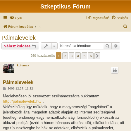
Szkeptikus Fórum
GyIK
Regisztráció
Belépés
K
Fórum kezdőlap
e
Pálmalevelek
r
Keresés
Részlet
Válasz küldése
e
s
1
2
3
4
5
6
Következő
260 hozzászólás
é
kuhanaa
s
Pálmalevelek
H
2009.12.27. 11:22
o
z
Meglehetősen jól szervezett szélhámosságra bukkantam:
z
http://palmalevelek.hu/
.
á
s
Valószínűleg úgy működik, hogy a magyarországi "nagykövet" a
z
jelentkezők által megadott adatok alapján az internet segítségével
ó
l
(esetleg rendőrségi vagy nemzetbiztonsági forrásokból?) elkészíti az
á
áldozat profilját (ezért a három hónapos átfutási idő), elküldi Indiába, ott
s
egy típusszövegbe beírják az adatokat, elkészítik a pálmalevelet,