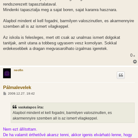
rendszerezett tapasztalataval.
Mindenki tapasztalja meg a sajat boren, sajat karanra hasznara.
Alapbol mindent el kell fogadni, barmilyen valoszinutlen, es akarmennyire
szemben all is az ismert vilagkeppel.
Az iskola is felesleges, mert ott csak az unalmas ismert dolgokat
tanitjak, amit utana a tobbesg ugyasem vesz komolyan. Sokkal
erdekesebbek a dragan megvasarolhato izgalmas igeretek.
0
x
neofin
Pálmalevelek
H
2009.12.27. 19:42
o
z
z
vaskalapos írta:
á
s
Alapbol mindent el kell fogadni, barmilyen valoszinutlen, es
z
akarmennyire szemben all is az ismert vilagkeppel.
ó
l
á
Nem ezt állítottam.
s
De ha valamit érthetővé akarsz tenni, akkor igenis elvárható lenne, hogy