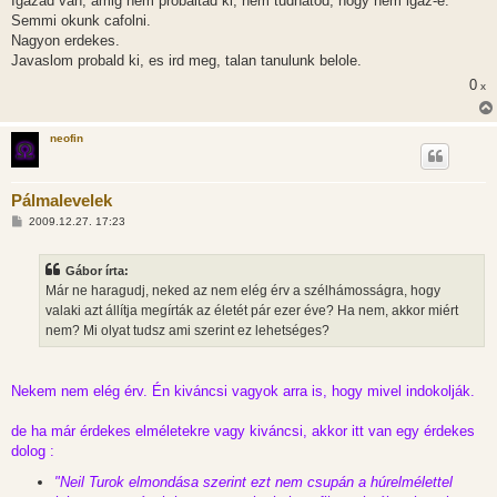
Igazad van, amig nem probaltad ki, nem tudhatod, hogy nem igaz-e.
Semmi okunk cafolni.
Nagyon erdekes.
Javaslom probald ki, es ird meg, talan tanulunk belole.
0
x
neofin
Pálmalevelek
H
2009.12.27. 17:23
o
z
z
Gábor írta:
á
s
Már ne haragudj, neked az nem elég érv a szélhámosságra, hogy
z
valaki azt állítja megírták az életét pár ezer éve? Ha nem, akkor miért
ó
l
nem? Mi olyat tudsz ami szerint ez lehetséges?
á
s
Nekem nem elég érv. Én kiváncsi vagyok arra is, hogy mivel indokolják.
de ha már érdekes elméletekre vagy kiváncsi, akkor itt van egy érdekes
dolog :
"Neil Turok elmondása szerint ezt nem csupán a húrelmélettel