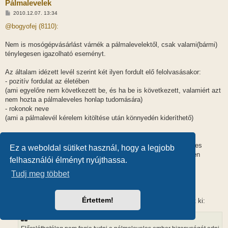
Pálmalevelek
H
2010.12.07. 13:34
o
z
@bogyofej (8110):
z
á
s
Nem is mosógépvásárlást várnék a pálmalevelektől, csak valami(bármi)
z
ténylegesen igazolható eseményt.
ó
l
á
Az általam idézett levél szerint két ilyen fordult elő felolvasásakor:
s
- pozitív fordulat az életében
(ami egyelőre nem következett be, és ha be is következett, valamiért azt
nem hozta a pálmaleveles honlap tudomására)
- rokonok neve
(ami a pálmalevél kérelem kitöltése után könnyedén kideríthető)
De tegyünk egy próbát:
Én birtokában vagyok, a világ valaha volt és valaha leendő összes
Ez a weboldal sütiket használ, hogy a legjobb
átverését tartalmazó (titkos) könyvtár kulcsának, ahol mikrofilmen
felhasználói élményt nyújthassa.
tárolják ezeket.
Tudj meg többet
Kérésedre, utánanézettem a titkos könyvtárban, hogy a
http://palmalevelek.hu/
oldal tartalma kamu e.
Értettem!
Az erről megtalált mikrofilm kiolvasása eredményeképpen ez jött ki: