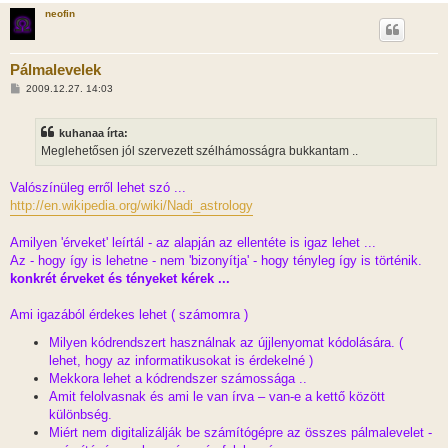
neofin
Pálmalevelek
H
2009.12.27. 14:03
o
z
z
kuhanaa írta:
á
s
Meglehetősen jól szervezett szélhámosságra bukkantam ..
z
ó
l
Valószínüleg erről lehet szó ...
á
http://en.wikipedia.org/wiki/Nadi_astrology
s
Amilyen 'érveket' leírtál - az alapján az ellentéte is igaz lehet ...
Az - hogy így is lehetne - nem 'bizonyítja' - hogy tényleg így is történik.
konkrét érveket és tényeket kérek ...
Ami igazából érdekes lehet ( számomra )
Milyen kódrendszert használnak az újjlenyomat kódolására. (
lehet, hogy az informatikusokat is érdekelné )
Mekkora lehet a kódrendszer számossága ..
Amit felolvasnak és ami le van írva – van-e a kettő között
különbség.
Miért nem digitalizálják be számítógépre az összes pálmalevelet -