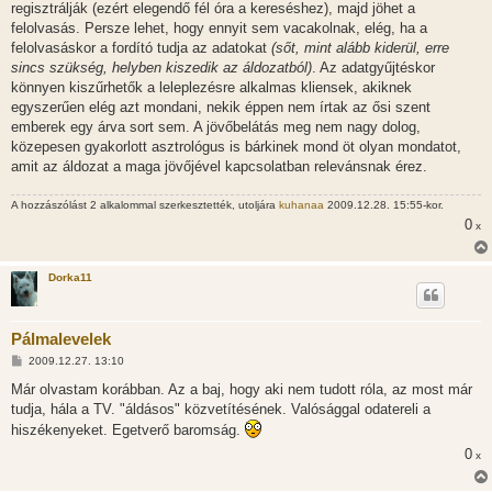
regisztrálják (ezért elegendő fél óra a kereséshez), majd jöhet a
felolvasás. Persze lehet, hogy ennyit sem vacakolnak, elég, ha a
felolvasáskor a fordító tudja az adatokat
(sőt, mint alább kiderül, erre
sincs szükség, helyben kiszedik az áldozatból)
. Az adatgyűjtéskor
könnyen kiszűrhetők a leleplezésre alkalmas kliensek, akiknek
egyszerűen elég azt mondani, nekik éppen nem írtak az ősi szent
emberek egy árva sort sem. A jövőbelátás meg nem nagy dolog,
közepesen gyakorlott asztrológus is bárkinek mond öt olyan mondatot,
amit az áldozat a maga jövőjével kapcsolatban relevánsnak érez.
A hozzászólást 2 alkalommal szerkesztették, utoljára
kuhanaa
2009.12.28. 15:55-kor.
0
x
Dorka11
Pálmalevelek
H
2009.12.27. 13:10
o
z
Már olvastam korábban. Az a baj, hogy aki nem tudott róla, az most már
z
tudja, hála a TV. "áldásos" közvetítésének. Valósággal odatereli a
á
s
hiszékenyeket. Egetverő baromság.
z
ó
0
x
l
á
s