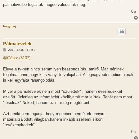
pálmalevélbe foglaltak mégse valósultak meg...
0
x
bogyofej
Pálmalevelek
H
2010.12.07. 12:51
o
z
@Gábor (8107):
z
á
s
Eleve a tv-ben nincs semmilyen beazonosítás, amiről Mari néninek
z
fogalma lenne,hogy ki is vagy Te valójában. A legnagyobb médiumoknak
ó
l
is kell egyfajta ráhangolódás.
á
s
Mivel a pálmalevelek nem most "születtek" , hanem évezredekkel
ezelőtt. Jelenleg az információt közlik,amit már leírtak. Tehát nem most
"jósolnak" Neked, hanem ez már rég megtörtént.
Azt senki nem tagadja, hogy régebben nem éltek ennyire
materializálódott világban,hanem inkább szellemi síkon
"tevékenykedtek".
0
x