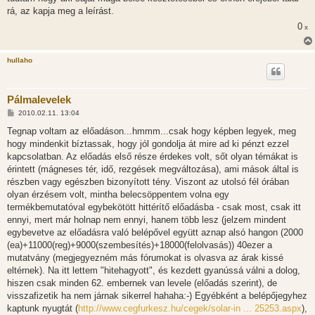
s
rá, az kapja meg a leírást.
z
ó
0
x
l
á
s
hullaho
Pálmalevelek
H
2010.02.11. 13:04
o
z
Tegnap voltam az előadáson...hmmm...csak hogy képben legyek, meg
z
hogy mindenkit bíztassak, hogy jól gondolja át mire ad ki pénzt ezzel
á
s
kapcsolatban. Az előadás első része érdekes volt, sőt olyan témákat is
z
érintett (mágneses tér, idő, rezgések megváltozása), ami mások által is
ó
l
részben vagy egészben bizonyított tény. Viszont az utolsó fél órában
á
olyan érzésem volt, mintha belecsöppentem volna egy
s
termékbemutatóval egybekötött hittérítő előadásba - csak most, csak itt
ennyi, mert már holnap nem ennyi, hanem több lesz (jelzem mindent
egybevetve az előadásra való belépővel együtt aznap alsó hangon (2000
(ea)+11000(reg)+9000(szembesítés)+18000(felolvasás)) 40ezer a
mutatvány (megjegyezném más fórumokat is olvasva az árak kissé
eltérnek). Na itt lettem "hitehagyott", és kezdett gyanússá válni a dolog,
hiszen csak minden 62. embernek van levele (előadás szerint), de
visszafizetik ha nem járnak sikerrel hahaha:-) Egyébként a belépőjegyhez
kaptunk nyugtát (
http://www.cegfurkesz.hu/cegek/solar-in ... 25253.aspx
),