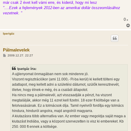
már csak 2 évet kell várni erre, és kiderül, hogy mi lesz
"....Ezek a fejlemények 2012-ben az amerikai dollár összeomlásához
vezetnek. "
0
x
Iparigáz
Pálmalevelek
H
2009.12.27. 22:27
o
z
z
Iparigáz írta:
á
s
A ujjlenyomat önmagában nem sok mindenre jó.
z
Viszont regisztrációkor (ami 11.000,- Ft-ba kerül) ki kellett tölteni egy
ó
l
adatlapot, meg kellett adni a születési dátumot, szülők keresztnevét,
á
illetve, hogy élnek-e még, és a családi állapotot.
s
Ha nincs meg a pálmalevél, azt visszaadják a pénzt, ha viszont
megtalálják, akkor még 11 ezret kell fizetni. 18 ezer ft költsége van a
felolvasásának. Ez a tolmácsok díja. Tamil nyelvről fordítja egy tolmács
hindura, hinduról angolra, majd angolról magyarra.
A kiutazásra több alternatíva van. Az ember vagy megoldja saját maga a
kiutazást Indiába, vagy a központ szervezetten is visz ki embereket. Kb
250. 000 ft ennek a költsége.