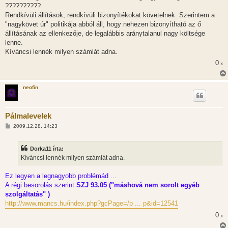
s
??????????
z
Rendkívüli állítások, rendkívüli bizonyítékokat követelnek. Szerintem a
ó
l
"nagykövet úr" politikája abból áll, hogy nehezen bizonyítható az ő
á
állításának az ellenkezője, de legalábbis aránytalanul nagy költsége
s
lenne.
Kíváncsi lennék milyen számlát adna.
0
x
neofin
Pálmalevelek
H
2009.12.28. 14:23
o
z
z
Dorka11 írta:
á
s
Kíváncsi lennék milyen számlát adna.
z
ó
l
Ez legyen a legnagyobb problémád ...
á
A régi besorolás szerint
SZJ 93.05 ("máshová nem sorolt egyéb
s
szolgáltatás" )
http://www.mancs.hu/index.php?gcPage=/p ... p&id=12541
0
x