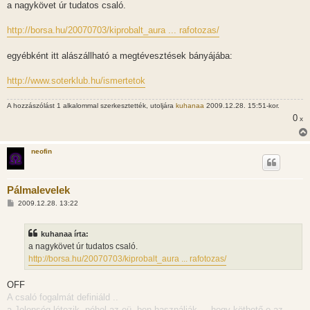
z
a nagykövet úr tudatos csaló.
z
á
s
http://borsa.hu/20070703/kiprobalt_aura ... rafotozas/
z
ó
l
egyébként itt alászállható a megtévesztések bányájába:
á
s
http://www.soterklub.hu/ismertetok
A hozzászólást 1 alkalommal szerkesztették, utoljára
kuhanaa
2009.12.28. 15:51-kor.
0
x
neofin
Pálmalevelek
H
2009.12.28. 13:22
o
z
z
kuhanaa írta:
á
s
a nagykövet úr tudatos csaló.
z
http://borsa.hu/20070703/kiprobalt_aura ... rafotozas/
ó
l
á
OFF
s
A csaló fogalmát definiáld ..
a Jelenség létezik, néhol az eü.-ben használják ... hogy köthető-e az