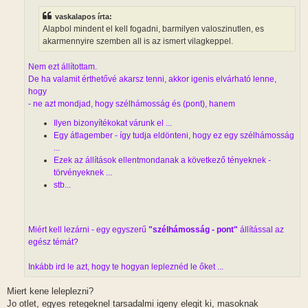
s
z
vaskalapos írta:
ó
l
Alapbol mindent el kell fogadni, barmilyen valoszinutlen, es
á
akarmennyire szemben all is az ismert vilagkeppel.
s
Nem ezt állítottam.
De ha valamit érthetővé akarsz tenni, akkor igenis elvárható lenne,
hogy
- ne azt mondjad, hogy szélhámosság és (pont), hanem
Ilyen bizonyítékokat várunk el ...
Egy átlagember - így tudja eldönteni, hogy ez egy szélhámosság
...
Ezek az állítások ellentmondanak a következő tényeknek -
törvényeknek ...
stb...
Miért kell lezárni - egy egyszerű
"szélhámosság - pont"
állítással az
egész témát?
Inkább ird le azt, hogy te hogyan lepleznéd le őket ...
Miert kene leleplezni?
Jo otlet, egyes retegeknel tarsadalmi igeny elegit ki, masoknak