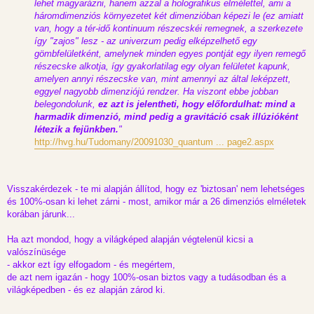
lehet magyarázni, hanem azzal a holografikus elmélettel, ami a
háromdimenziós környezetet két dimenzióban képezi le (ez amiatt
van, hogy a tér-idő kontinuum részecskéi remegnek, a szerkezete
így "zajos" lesz - az univerzum pedig elképzelhető egy
gömbfelületként, amelynek minden egyes pontját egy ilyen remegő
részecske alkotja, így gyakorlatilag egy olyan felületet kapunk,
amelyen annyi részecske van, mint amennyi az által leképzett,
eggyel nagyobb dimenziójú rendzer. Ha viszont ebbe jobban
belegondolunk,
ez azt is jelentheti, hogy előfordulhat: mind a
harmadik dimenzió, mind pedig a gravitáció csak illúzióként
létezik a fejünkben.
"
http://hvg.hu/Tudomany/20091030_quantum ... page2.aspx
Visszakérdezek - te mi alapján állítod, hogy ez 'biztosan' nem lehetséges
és 100%-osan ki lehet zárni - most, amikor már a 26 dimenziós elméletek
korában járunk...
Ha azt mondod, hogy a világképed alapján végtelenül kicsi a
valószínüsége
- akkor ezt így elfogadom - és megértem,
de azt nem igazán - hogy 100%-osan biztos vagy a tudásodban és a
világképedben - és ez alapján zárod ki.