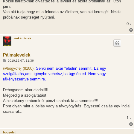
Közeli barátoknak olvasták fel a levelét és azóta próbálnak az "úton"
járni.
Van aki tudja,hogy mi a feladata az életben, van aki keresgél. Nekik
próbálnak segítséget nyújtani.
0
x
énkérdezek
Pálmalevelek
H
2010.12.07. 11:36
o
z
@bogyofej (8100):
Senki nem akar "eladni" semmit. Ez egy
z
szolgáltatás,amit igénybe vehetsz,ha úgy érzed. Nem vagy
á
s
rákényszerítve semmire.
z
ó
l
Dehogynem akar eladni!!!!
á
Mégpedig a szolgáltatást!
s
A hiszékeny emberektől pénzt csalnak ki a semmire!!!!
Pont olyan mint a jóslás vagy a távgyógyítás. Egyszerű csalás egy indiai
csavarral....
1
x
bogyofej