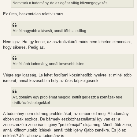
Nemcsak a tudomány, de az egész világ közmegegyezés.
Ez üres, haszontalan relativizmus.
Minél nagyobb a távcső, annál több a csillag.
Nem igaz. Ha így lenne, az asztrofizikáról máris nem lehetne elmondani,
hogy sikeres. Pedig az.
Minél több tudomány, annál kevesebb isten.
Végre egy igazság. Le lehet fordítani közérthetőbb nyelvre is: minél több
ismeret, annál kevesebb a hely az üres képzelgésnek.
A tudomány egy problémát megold, kettőt gerjeszt: a kórházak tele
civilizációs betegekkel.
A tudomány nem old meg problémákat, az ember old meg. A tudomány
ebben csak eszköz. De bármely eszközhasználattal így van ez: a
zeneszerző a zene iránti igény "problémáját" oldja meg. Minél több zene,
annál kifinomultabb ízlések, annál több igény újabb zenékre. És jó ez
nekünk? Jó - ahogy a tudomány is.