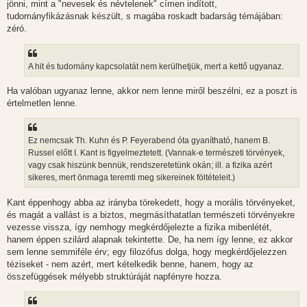
s
jönni, mint a "nevesek és névtelenek" címen indított,
z
tudományfikázásnak készült, s magába roskadt badarság témájában:
ó
l
zéró.
á
s
A hit és tudomány kapcsolatát nem kerülhetjük, mert a kettő ugyanaz.
Ha valóban ugyanaz lenne, akkor nem lenne miről beszélni, ez a poszt is
értelmetlen lenne.
Ez nemcsak Th. Kuhn és P. Feyerabend óta gyanítható, hanem B.
Russel előtt I. Kant is figyelmeztetett. (Vannak-e természeti törvények,
vagy csak hiszünk bennük, rendszeretetünk okán; ill. a fizika azért
sikeres, mert önmaga teremti meg sikereinek föltételeit.)
Kant éppenhogy abba az irányba törekedett, hogy a morális törvényeket,
és magát a vallást is a biztos, megmásíthatatlan természeti törvényekre
vezesse vissza, így nemhogy megkérdőjelezte a fizika mibenlétét,
hanem éppen szilárd alapnak tekintette. De, ha nem így lenne, ez akkor
sem lenne semmiféle érv; egy filozófus dolga, hogy megkérdőjelezzen
téziseket - nem azért, mert kételkedik benne, hanem, hogy az
összefüggések mélyebb struktúráját napfényre hozza.