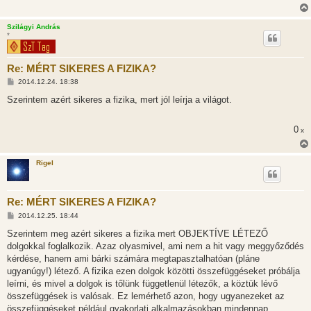
ó
l
á
Szilágyi András
s
*
Re: MÉRT SIKERES A FIZIKA?
H
2014.12.24. 18:38
o
z
Szerintem azért sikeres a fizika, mert jól leírja a világot.
z
á
s
0
x
z
ó
l
á
Rigel
s
Re: MÉRT SIKERES A FIZIKA?
H
2014.12.25. 18:44
o
z
Szerintem meg azért sikeres a fizika mert OBJEKTÍVE LÉTEZŐ
z
dolgokkal foglalkozik. Azaz olyasmivel, ami nem a hit vagy meggyőződés
á
s
kérdése, hanem ami bárki számára megtapasztalhatóan (pláne
z
ugyanúgy!) létező. A fizika ezen dolgok közötti összefüggéseket próbálja
ó
l
leírni, és mivel a dolgok is tőlünk függetlenül létezők, a köztük lévő
á
összefüggések is valósak. Ez lemérhető azon, hogy ugyanezeket az
s
összefüggéseket például gyakorlati alkalmazásokban mindennap