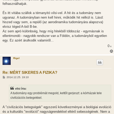
felhasználhatjuk.
És itt vitába szállok a témanyitó vilsi-vel. A hit és a tudomány nem
ugyanaz. A tudományban nem kell hinni, működik hit nélkül is. Lásd:
hiszed vagy sem, a repülő (az aerodinamika tudományára alapozva)
elvisz téged A-ból B-be.
Az sem apró különbség, hogy míg hitekből többszáz - egymásnak is
ellentmondó - nagyobb rendszer van a Földön, a tudományból egyetlen
egy. Ez azért árulkodik valamiről...
0
x
Rigel
Re: MÉRT SIKERES A FIZIKA?
H
2014.12.25. 19:10
o
z
z
vilsi írta:
á
s
A tudomány egy problémát megold, kettőt gerjeszt: a kórházak tele
z
civilizációs betegekkel.
ó
l
á
A "civilizációs betegségek" egyszerű következményei a biológiai evolúció
s
és a kulturális "evolúció" nagyságrendekkel eltérő sebességének. Nem a