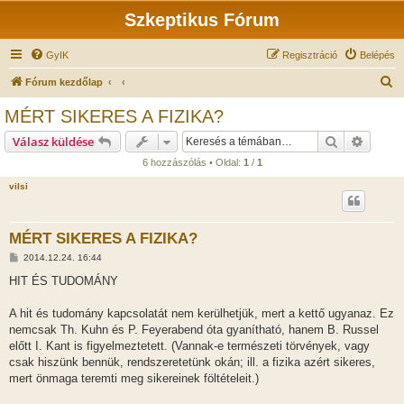
Szkeptikus Fórum
GyIK
Regisztráció
Belépés
K
Fórum kezdőlap
e
MÉRT SIKERES A FIZIKA?
r
Keresés
Részlet
Válasz küldése
e
6 hozzászólás • Oldal:
1
/
1
s
vilsi
é
s
MÉRT SIKERES A FIZIKA?
H
2014.12.24. 16:44
o
z
HIT ÉS TUDOMÁNY
z
á
s
A hit és tudomány kapcsolatát nem kerülhetjük, mert a kettő ugyanaz. Ez
z
nemcsak Th. Kuhn és P. Feyerabend óta gyanítható, hanem B. Russel
ó
l
előtt I. Kant is figyelmeztetett. (Vannak-e természeti törvények, vagy
á
csak hiszünk bennük, rendszeretetünk okán; ill. a fizika azért sikeres,
s
mert önmaga teremti meg sikereinek föltételeit.)