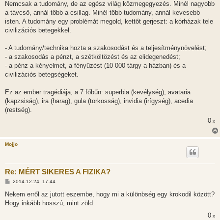
Nemcsak a tudomány, de az egész világ közmegegyezés. Minél nagyobb
a távcső, annál több a csillag. Minél több tudomány, annál kevesebb
isten. A tudomány egy problémát megold, kettőt gerjeszt: a kórházak tele
civilizációs betegekkel.
- A tudomány/technika hozta a szakosodást és a teljesítménynövelést;
- a szakosodás a pénzt, a szétköltözést és az elidegenedést;
- a pénz a kényelmet, a fényűzést (10 000 tárgy a házban) és a
civilizációs betegségeket.
Ez az ember tragédiája, a 7 főbűn: superbia (kevélység), avataria
(kapzsiság), ira (harag), gula (torkosság), invidia (irígység), acedia
(restség).
0
x
Mojjo
Re: MÉRT SIKERES A FIZIKA?
H
2014.12.24. 17:44
o
z
Nekem erről az jutott eszembe, hogy mi a különbség egy krokodil között?
z
Hogy inkább hosszú, mint zöld.
á
s
0
x
z