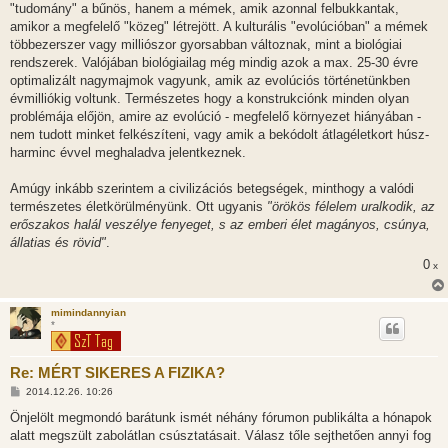
"tudomány" a bűnös, hanem a mémek, amik azonnal felbukkantak,
amikor a megfelelő "közeg" létrejött. A kulturális "evolúcióban" a mémek
többezerszer vagy milliószor gyorsabban változnak, mint a biológiai
rendszerek. Valójában biológiailag még mindig azok a max. 25-30 évre
optimalizált nagymajmok vagyunk, amik az evolúciós történetünkben
évmilliókig voltunk. Természetes hogy a konstrukciónk minden olyan
problémája előjön, amire az evolúció - megfelelő környezet hiányában -
nem tudott minket felkészíteni, vagy amik a bekódolt átlagéletkort húsz-
harminc évvel meghaladva jelentkeznek.
Amúgy inkább szerintem a civilizációs betegségek, minthogy a valódi
természetes életkörülményünk. Ott ugyanis
"örökös félelem uralkodik, az
erőszakos halál veszélye fenyeget, s az emberi élet magányos, csúnya,
állatias és rövid"
.
0
x
mimindannyian
*
Re: MÉRT SIKERES A FIZIKA?
H
2014.12.26. 10:26
o
z
Önjelölt megmondó barátunk ismét néhány fórumon publikálta a hónapok
z
alatt megszült zabolátlan csúsztatásait. Válasz tőle sejthetően annyi fog
á