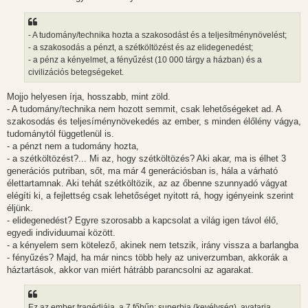
- A tudomány/technika hozta a szakosodást és a teljesítménynövelést;
- a szakosodás a pénzt, a szétköltözést és az elidegenedést;
- a pénz a kényelmet, a fényűzést (10 000 tárgy a házban) és a
civilizációs betegségeket.
Mojjo helyesen írja, hosszabb, mint zöld.
- A tudomány/technika nem hozott semmit, csak lehetőségeket ad. A
szakosodás és teljesíménynövekedés az ember, s minden élőlény vágya,
tudománytól függetlenül is.
- a pénzt nem a tudomány hozta,
- a szétköltözést?... Mi az, hogy szétköltözés? Aki akar, ma is élhet 3
generációs putriban, sőt, ma már 4 generációsban is, hála a várható
élettartamnak. Aki tehát szétköltözik, az az őbenne szunnyadó vágyat
elégíti ki, a fejlettség csak lehetőséget nyitott rá, hogy igényeink szerint
éljünk.
- elidegenedést? Egyre szorosabb a kapcsolat a világ igen távol élő,
egyedi individuumai között.
- a kényelem sem kötelező, akinek nem tetszik, irány vissza a barlangba
- fényűzés? Majd, ha már nincs több hely az univerzumban, akkorák a
háztartások, akkor van miért hátrább parancsolni az agarakat.
Ez az ember tragédiája, a 7 főbűn: superbia (kevélység), avataria