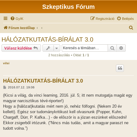
Szkeptikus Fórum
GyIK
Regisztráció
Belépés
K
Fórum kezdőlap
e
HÁLÓZATKUTATÁS-BÍRÁLAT 3.0
r
Keresés
Részlet
Válasz küldése
e
2 hozzászólás • Oldal:
1
/
1
s
vilsi
é
s
HÁLÓZATKUTATÁS-BÍRÁLAT 3.0
H
2016.07.12. 19:06
o
z
(Kicsi a világ, da vinci learning, 2016. júl. 5; itt nem mutogatja magát egy
z
magyar narcisztikus tévé-riporter!)
á
s
Hogy a (hálózat)kutatás mért nem jó, nehéz fölfogni. (Nekem 20 év
z
kellett). Egész sor tudománykritikust kell olvasnunk (Popper, Kuhn,
ó
l
Chargaff, Dürr, P. Kafka...) - de először is a józan eszünket előszedni!
á
Ekkor zsigerből irtózunk. (“Nincs más tudás, amit a magyar paraszt ne
s
tudott volna.”)