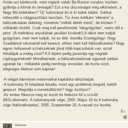
Aztán azt kérdezzük, mért ingázik valaki Bp-Boston vonalon, közben
gyilkolja a klímát és önmagát? Ezt a kis disznóságot még elkövetem, a
Nagy Mű érdekében? “Új” tudományt én is ki tudok találni. Sokkal
nehezebb a világpusztítást lassítani. Tíz éves kritikám “ellenére” a
hálózatkutatás dübörög, mondván “milliók életét menti”, de közben 7
milliárdét rövidíti. Csak meg kell pendítenünk “rákgyógyítás”, máris dől a
pénz. (A mellrákos anyukának javulást kívánok!) A rákot nem tudjuk
gyógyítani, mert nem tudjuk, mi az élet, mondta Szentgyörgyi. Hogy
Szaddámot rokonainál kell keresni, ehhez mért kell hálózatkutatás? Hogy
egyes hollywoodi színészeknek jóval több kapcsolatuk van, ezzel
föltaláljuk a meleg vizet? A 6 lépést pedig javasolja egy nógrádi
cigánygyereknek! Mondhatnánk, a hálózatkutatásnak egyesek jobban
ugranak be - milliárdok pedig nemhogy orvoslást, de tiszta vizet,
elégséges élelmet sem kapnak!
-A világot bármilyen matematikai kaptafára ráhúzhatjuk.
-A tudomány fő feladatait letudta, most egy problémát megold, kettőt
gerjeszt. Megoldja a menekültözönt? Vagy ösztönzi?
-Az ember fékezze meg az eszét és fedezze föl a szívét!
(NOL/alternatív: A tudománynak vége, 2005. Május 16 és A tudomány
vége /hálózatkutatás/, 2005. Szeptember 20; A sasadi tsz levele).
0
x
Haibane