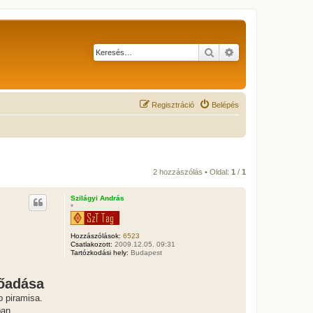
Keresés
Részletes keresés
Regisztráció
Belépés
2 hozzászólás • Oldal:
1
/
1
Szilágyi András
*
Hozzászólások:
6523
Csatlakozott:
2009.12.05. 09:31
Tartózkodási hely:
Budapest
lőadása
b piramisa.
ban