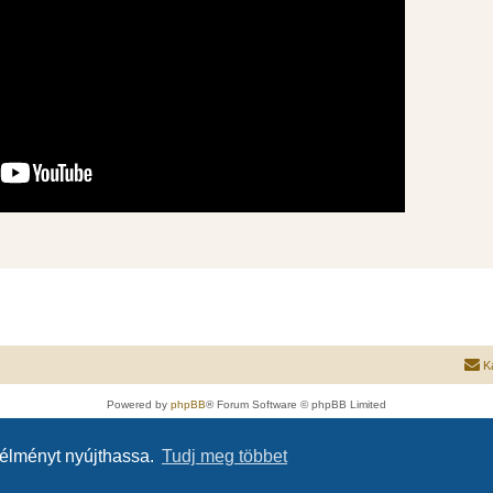
K
Powered by
phpBB
® Forum Software © phpBB Limited
Magyar fordítás ©
Magyar phpBB Közösség
Adatvédelmi nyilatkozat
|
Használati feltételek
 élményt nyújthassa.
Tudj meg többet