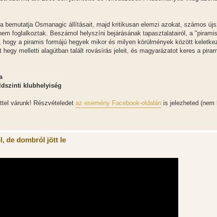
lva bemutatja Osmanagic állításait, majd kritikusan elemzi azokat, számos új
em foglalkoztak. Beszámol helyszíni bejárásának tapasztalatairól, a "piramis
, hogy a piramis formájú hegyek mikor és milyen körülmények között keletke
 hegy melletti alagútban talált rovásírás jeleit, és magyarázatot keres a pira
a
ldszinti klubhelyiség
ttel várunk! Részvételedet
az esemény Facebook-oldalán
is jelezheted (nem 
, de dombról jött le