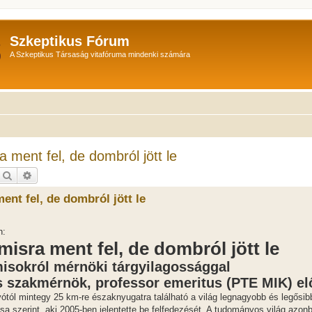
Szkeptikus Fórum
A Szkeptikus Társaság vitafóruma mindenki számára
 ment fel, de dombról jött le
Keresés
Részletes keresés
ent fel, de dombról jött le
n:
misra ment fel, de dombról jött le
misokról mérnöki tárgyilagossággal
s szakmérnök, professor emeritus (PTE MIK) e
ótól mintegy 25 km-re északnyugatra található a világ legnagyobb és legősib
a szerint, aki 2005-ben jelentette be felfedezését. A tudományos világ azon