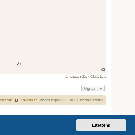
e
0
x
V
i
2 hozzászólás • Oldal:
1
/
1
s
s
z
Ugrás
a
a
t
apcsolat
Sütik törlése
Minden időpont
UTC+02:00
időzóna szerinti
e
t
e
j
é
r
Értettem!
e