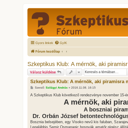
Gyors linkek
GyIK
Fórum kezdőlap
Szkeptikus Klub: A mérnök, aki piramisra
Válasz küldése
Szkeptikus Klub: A mérnök, aki piramisra m
H
Szerző:
Szilágyi András
»
2016.11.08. 16:15
o
z
A Szkeptikus Klub következő rendezvénye november 15-é
z
A mérnök, aki pira
á
s
z
A boszniai pira
ó
Dr. Orbán József betontechnológu
l
á
Bosznia belsejében, egy Visoko nevű kis faluban, Szarajev
s
Legalábbis Semir Osmanagic bosnyák amatőr régész állítás