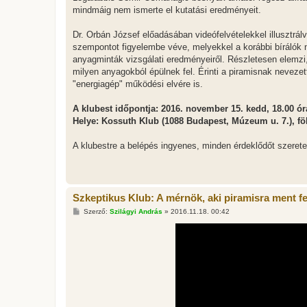
mindmáig nem ismerte el kutatási eredményeit.
Dr. Orbán József előadásában videófelvételekkel illusztrá
szempontot figyelembe véve, melyekkel a korábbi bírálók n
anyagminták vizsgálati eredményeiről. Részletesen elemzi
milyen anyagokból épülnek fel. Érinti a piramisnak nevezett
"energiagép" működési elvére is.
A klubest időpontja: 2016. november 15. kedd, 18.00 ór
Helye: Kossuth Klub (1088 Budapest, Múzeum u. 7.), fö
A klubestre a belépés ingyenes, minden érdeklődőt szerete
Szkeptikus Klub: A mérnök, aki piramisra ment fel
H
Szerző:
Szilágyi András
»
2016.11.18. 00:42
o
z
z
á
s
z
ó
l
á
s