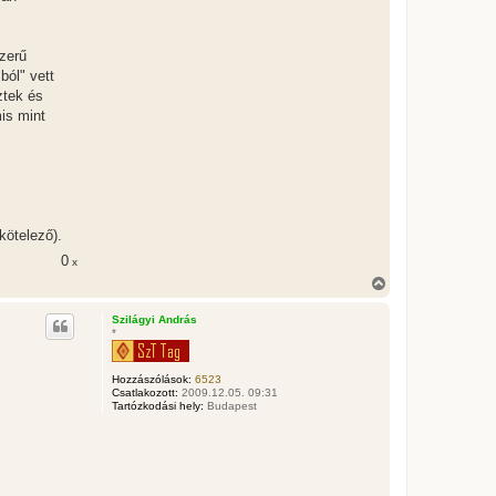
szerű
ból" vett
ztek és
mis mint
kötelező).
0
x
V
i
s
Szilágyi András
s
*
z
a
a
Hozzászólások:
6523
t
Csatlakozott:
2009.12.05. 09:31
e
Tartózkodási hely:
Budapest
t
e
j
é
r