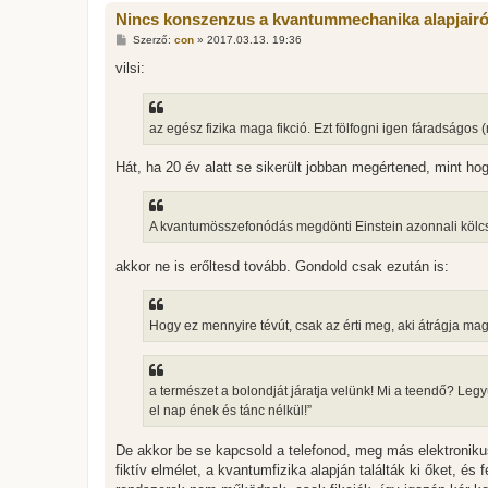
Nincs konszenzus a kvantummechanika alapjairó
H
Szerző:
con
»
2017.03.13. 19:36
o
z
vilsi:
z
á
s
z
az egész fizika maga fikció. Ezt fölfogni igen fáradságos (
ó
l
á
Hát, ha 20 év alatt se sikerült jobban megértened, mint ho
s
A kvantumösszefonódás megdönti Einstein azonnali kölcs
akkor ne is erőltesd tovább. Gondold csak ezután is:
Hogy ez mennyire tévút, csak az érti meg, aki átrágja ma
a természet a bolondját járatja velünk! Mi a teendő? Leg
el nap ének és tánc nélkül!”
De akkor be se kapcsold a telefonod, meg más elektroniku
fiktív elmélet, a kvantumfizika alapján találták ki őket, 