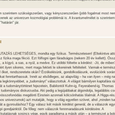
kban szerintem szükségszerűen, vagy kényszerszerűen (jobb fogalmat most nem
lyenek az univerzum kozmológiai problémái is. A kvantumelmélet is szerintem
határán" jár.
l
ŐUTAZÁS LEHETSÉGES, mondta egy fizikus. Természetesen! (Eltekintve attó
sz fizika maga fikció. Ezt fölfogni igen fáradságos (nekem 20 év kellett). Öss
, a kígyó, a sas, a nyúl, a medve. Ez utóbbi föltette a kérdést: -Jó, de mibe
rt ilyen sikeres, mert maga fekteti le sikereinek feltételeit. Vannak-e termész
l őket, rendszeretete okán? Érzékelésünk, gondolkodásunk, evolúciónk sorá
kat fenntarthassuk. Innét az elsődleges, az alapvilág – ha van ilyen – még n
egkönnyebbet, a „tudományt” választottuk. A világot bármilyen kaptafára rá 
át a tudománytörténet fejezetein, Babilontól Kuhn-ig, Feyerabend-ig. Thomas
a tudományos diskurzusba. Aki pedig a legújabbakat átgondolja, legalábbis cs
mösszefonódás megdönti Einstein azonnali kölcsönhatás tilalmát. A Higgs-ré
mos univerzumok) azt mutatják, hogy a világ egyetlen szövet, ahol „minden tu
iát a gyorsuláshoz? Egy válasz két másik kérdést generál, de a válaszok egy
api gondjainktól. De főleg: nem válaszok fennmaradásunk kérdésére. A
kutatásnak sosincs vége, egyik paradigma a másik után – a természet a bol