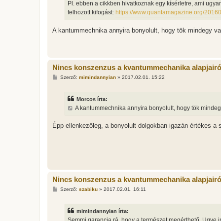
Pl. ebben a cikkben hivatkoznak egy kísérletre, ami ugya
felhozott kifogást:
https://www.quantamagazine.org/2016051
A kantummechnika annyira bonyolult, hogy tök mindegy v
Nincs konszenzus a kvantummechanika alapjairó
H
Szerző:
mimindannyian
»
2017.02.01. 15:22
o
z
z
Morcos írta:
á
s
A kantummechnika annyira bonyolult, hogy tök mindeg
z
ó
l
Épp ellenkezőleg, a bonyolult dolgokban igazán értékes a
á
s
Nincs konszenzus a kvantummechanika alapjairó
H
Szerző:
szabiku
»
2017.02.01. 16:11
o
z
z
mimindannyian írta:
á
s
Semmi garancia rá, hogy a természet megérthető. Ugye 