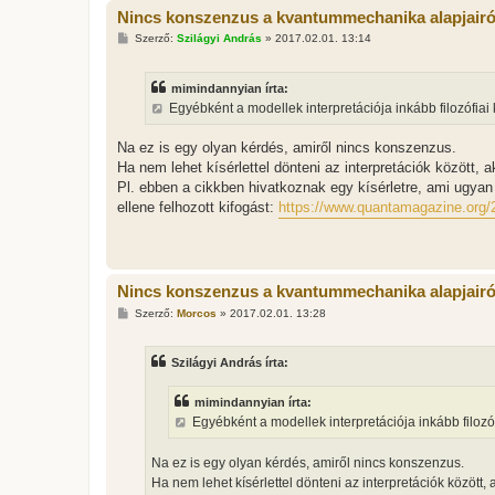
Nincs konszenzus a kvantummechanika alapjairó
H
Szerző:
Szilágyi András
»
2017.02.01. 13:14
o
z
z
mimindannyian írta:
á
s
Egyébként a modellek interpretációja inkább filozófia
z
ó
l
Na ez is egy olyan kérdés, amiről nincs konszenzus.
á
Ha nem lehet kísérlettel dönteni az interpretációk között, 
s
Pl. ebben a cikkben hivatkoznak egy kísérletre, ami ugyan
ellene felhozott kifogást:
https://www.quantamagazine.org/2
Nincs konszenzus a kvantummechanika alapjairó
H
Szerző:
Morcos
»
2017.02.01. 13:28
o
z
z
Szilágyi András írta:
á
s
z
mimindannyian írta:
ó
l
Egyébként a modellek interpretációja inkább filoz
á
s
Na ez is egy olyan kérdés, amiről nincs konszenzus.
Ha nem lehet kísérlettel dönteni az interpretációk között, 