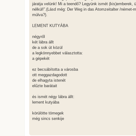
járatja velünk! Mi a teendő? Legyünk ismét (kis)emberek, 
nélkül!”.(Lásd még: Der Weg in das Atomzeitalter /német
múlva?).
LEMENT KUTYÁBA
négyről
két lábra állt
de a sok út közül
a legkönnyebbet választotta:
a gépekét
ez becsábította a városba
ott meggazdagodott
de elhagyta istenét
elűzte barátait
és ismét négy lábra állt:
lement kutyába
körülötte tömegek
még sincs senkije