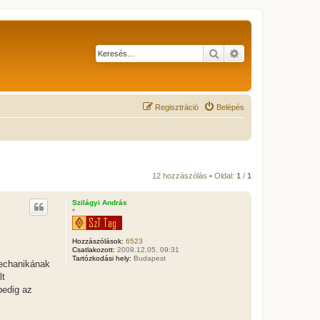
Keresés
Részletes keresés
Regisztráció
Belépés
12 hozzászólás • Oldal:
1
/
1
Szilágyi András
*
Hozzászólások:
6523
Csatlakozott:
2009.12.05. 09:31
Tartózkodási hely:
Budapest
mechanikának
lt
pedig az