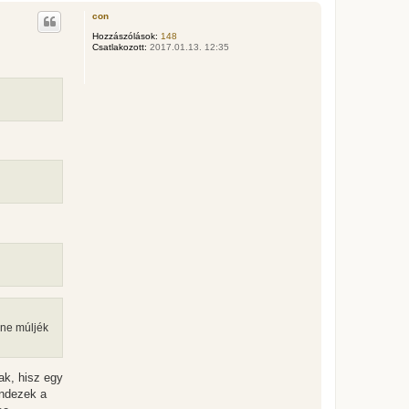
s
con
s
z
Hozzászólások:
148
Csatlakozott:
2017.01.13. 12:35
a
a
t
e
t
e
j
é
r
e
„ne múljék
ak, hisz egy
indezek a