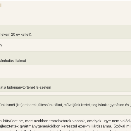
l
nekem 20 év kellett).
gy:
önhatás tilalmát
gát a tudománytörténet fejezetein
yünk ismét (kis)emberek, ültessünk fákat, műveljünk kertet, segítsünk egymáson és 
s kütyüdet se, mert azokban tranzisztorok vannak, amelyek ugye nem valódi
és fejlesztették gyártmánygenerációkon keresztül ezer-milliárdszámra. Szóval m