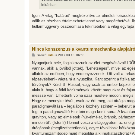
z
leírásban.
ó
l
á
Igen. A világ "határait" megközelítve az elméleti leíráso
s
válik az részben értelmezhetetlenné vagy megérthetővé. I
hullámfüggvény összeomlása tekintetében a világ egyfajta "
Nincs konszenzus a kvantummechanika alapjairó
H
Szerző:
vilsi
»
2017.03.13. 06:58
o
z
Nyugodjunk bele, foglalkozzunk az élet megóvásával! ID
z
vannak, akik a jövőből jöttek). "Lehetséges", mivel az egé
á
s
állatok az erdőben, hogy versenyezzenek. Ott volt a farkas
z
répaevésben!- vágta rá a nyuszika. Kant szerint a fizika azé
ó
l
törvények? Kérdi B. Russel, vagy csak az ember képzeli e
á
alakult, hogy a földi körülmények között magunkat és fajun
s
messze van. Élhettünk volna száz másféle módon, mégis a l
Hogy ez mennyire tévút, csak az érti meg, aki átrágja mag
paradigmaváltása – legalábbis közhely szinten – bekerült 
fog: a paradigmaváltó Einstein maga kerül sorra. A kvantu
graviton, vagy az elméletek (húr-elmélet, bránok, párhuza
mindenről”. (Isten?) Honnét veszi a világegyetem az energ
drágábbak (megfizethetetlenek), egyre távolibbak hétközn
kvantumszámítógép majd megoldja a klímakatasztrófát? A 