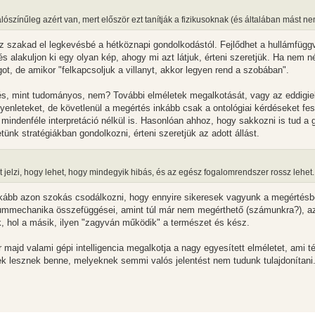
zínűleg azért van, mert először ezt tanítják a fizikusoknak (és általában mást nem
z szakad el legkevésbé a hétköznapi gondolkodástól. Fejlődhet a hullámfügg
és alakuljon ki egy olyan kép, ahogy mi azt látjuk, érteni szeretjük. Ha nem 
t, de amikor "felkapcsoljuk a villanyt, akkor legyen rend a szobában".
rdés, mint tudományos, nem? További elméletek megalkotását, vagy az eddigi
gyenleteket, de követlenül a megértés inkább csak a ontológiai kérdéseket fe
indenféle interpretáció nélkül is. Hasonlóan ahhoz, hogy sakkozni is tud a
nk stratégiákban gondolkozni, érteni szeretjük az adott állást.
jelzi, hogy lehet, hogy mindegyik hibás, és az egész fogalomrendszer rossz lehet.
kább azon szokás csodálkozni, hogy ennyire sikeresek vagyunk a megértésb
tummechanika összefüggései, amint túl már nem megérthető (számunkra?), a
nak, hol a másik, ilyen "zagyván működik" a természet és kész.
majd valami gépi intelligencia megalkotja a nagy egyesített elméletet, ami t
sek lesznek benne, melyeknek semmi valós jelentést nem tudunk tulajdonítani.