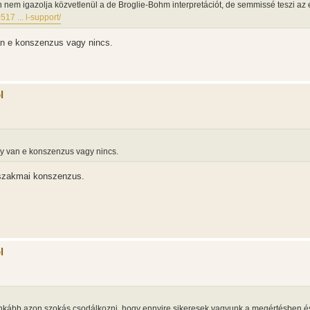
n nem igazolja közvetlenül a de Broglie-Bohm interpretációt, de semmissé teszi az 
7 ... l-support/
an e konszenzus vagy nincs.
l
y van e konszenzus vagy nincs.
 szakmai konszenzus.
l
inkább azon szokás csodálkozni, hogy ennyire sikeresek vagyunk a megértésben é