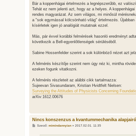
Bár a koppenhágai értelmezés a legnépszerűbb, ez valószínű
Tehát ez nem jelenti azt, hogy az a helyes. A koppenhág
rendes magyarázat. Az sem világos, mi minősül mérésnek/
a "sok egymással kölcsönható világ" értelmezés. Újabban a
kísérletek igen jó analógiát mutatnak ezzel.
Más, pár évvel korábbi felmérések hasonló eredményt adta
következik a Bell-egyenlőtlenségek sérüléséből.
Sabine Hossenfelder szerint a sok különböző nézet azt jel
A felmérés készítője szerint nem úgy néz ki, mintha rövid
ezeken fogunk vitatkozni.
A felmérés részleteit az alábbi cikk tartalmazza:
Sujeevan Sivasundaram, Kristian Hvidtfelt Nielsen:
Surveying the Attitudes of Physicists Concerning Founda
arXiv:1612.00676
Nincs konszenzus a kvantummechanika alapjairó
H
Szerző:
mimindannyian
»
2017.02.01. 11:35
o
z