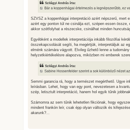
z
Szilágyi András írta:
á
s
Bár a koppenhágai értelmezés a legnépszerűbb, ez valós
z
ó
l
SZVSZ a koppenhágai interpretáció azért népszerű, mert e
á
azért egy ponton túl ne csinálja ezt, szépen essen össze, 
s
akkor szétfolyhat a részecske, csinálhat minden huncutságo
Egyébként a modellek interpretációja inkább filozófiai ké
összekapcsolását segíti, ha megértjük, interpretáljuk az e
elménk számára vágyott. Elvileg űzhető lenne a tudomány m
helyzetkiértékelésre alapozva, miközben mi emberek szeretü
Szilágyi András írta:
Sabine Hossenfelder szerint a sok különböző nézet azt 
Semmi garancia rá, hogy a természet megérthető. Ugye in
leírásban. Lehet, hogy van egy pont, nevezetesen a kvan
szép, letisztult interpretáció, hanem hol egyik tűnik jobb
Számomra az sem tűnik lehetetlen fikciónak, hogy egyszer 
mindent frankón leír, csak épp olyan változók és kifejezé
akarunk?...