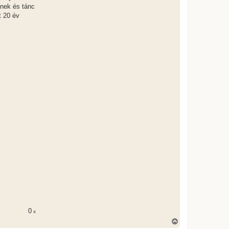
ének és tánc
t 20 év
0
x
V
i