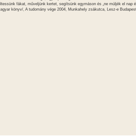
ültessünk fákat, műveljünk kertet, segítsünk egymáson és „ne múljék el nap 
-magyar könyv/, A tudomány vége 2004, Munkahely zsákutca, Lesz-e Budapes