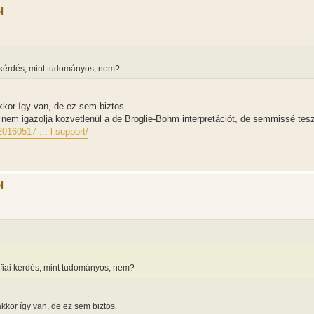
l
i kérdés, mint tudományos, nem?
akkor így van, de ez sem biztos.
 nem igazolja közvetlenül a de Broglie-Bohm interpretációt, de semmissé tesz
0160517 ... l-support/
l
ófiai kérdés, mint tudományos, nem?
akkor így van, de ez sem biztos.