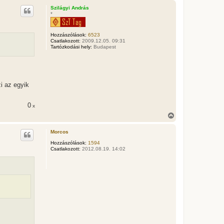
s
Szilágyi András
s
*
z
a
a
Hozzászólások:
6523
t
Csatlakozott:
2009.12.05. 09:31
e
Tartózkodási hely:
Budapest
t
e
j
é
r
i az egyik
e
0
x
V
i
s
Morcos
s
z
Hozzászólások:
1594
Csatlakozott:
2012.08.19. 14:02
a
a
t
e
t
e
j
é
r
e