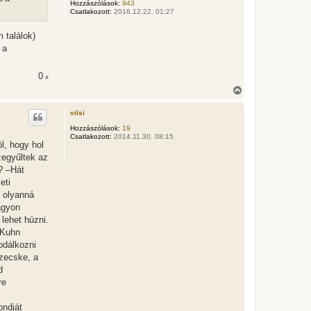
Hozzászólások:
943
t
Csatlakozott:
2016.12.22. 01:27
e
j
é
 találok)
r
 a
e
0
x
V
i
s
vilsi
s
z
Hozzászólások:
19
Csatlakozott:
2014.11.30. 08:15
a
l, hogy hol
a
zegyűltek az
t
e
n? –Hát
t
eti
e
n olyanná
j
é
agyon
r
lehet húzni.
e
 Kuhn
odálkozni
szecske, a
d
re
ondját