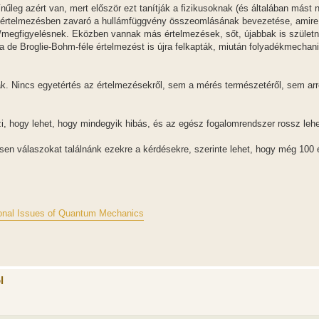
leg azért van, mert először ezt tanítják a fizikusoknak (és általában mást n
ai értelmezésben zavaró a hullámfüggvény összeomlásának bevezetése, amire
megfigyelésnek. Eközben vannak más értelmezések, sőt, újabbak is születne
 de Broglie-Bohm-féle értelmezést is újra felkapták, miután folyadékmechani
k. Nincs egyetértés az értelmezésekről, sem a mérés természetéről, sem arró
zi, hogy lehet, hogy mindegyik hibás, és az egész fogalomrendszer rossz lehe
esen válaszokat találnánk ezekre a kérdésekre, szerinte lehet, hogy még 100 
tional Issues of Quantum Mechanics
l