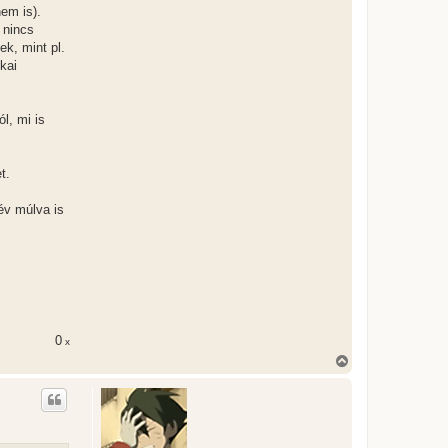
em is).
 nincs
k, mint pl.
kai
l, mi is
t.
év múlva is
0
x
V
i
s
s
z
a
a