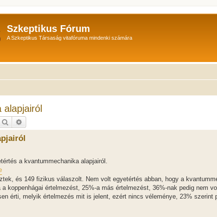
Szkeptikus Fórum
A Szkeptikus Társaság vitafóruma mindenki számára
alapjairól
Keresés
Részletes keresés
pjairól
etértés a kvantummechanika alapjairól.
e
deztek, és 149 fizikus válaszolt. Nem volt egyetértés abban, hogy a kvantum
a a koppenhágai értelmezést, 25%-a más értelmezést, 36%-nak pedig nem vo
sen érti, melyik értelmezés mit is jelent, ezért nincs véleménye, 23% szerint 