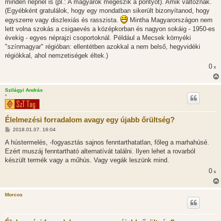
minden népnél is (pl.: A magyarok megeszik a pontyot). Amik változnak.
z
(Egyébként gratulálok, hogy egy mondatban sikerült bizonyítanod, hogy
ó
l
egyszerre vagy diszlexiás és rasszista.
Mintha Magyarországon nem
á
lett volna szokás a csigaevés a középkorban és nagyon sokáig - 1950-es
s
évekig - egyes néprajzi csoportoknál. Például a Mecsek környéki
"színmagyar" régióban: ellentétben azokkal a nem belső, hegyvidéki
régiókkal, ahol nemzetiségek éltek.)
0
x
Szilágyi András
*
Élelmezési forradalom avagy egy újabb őrültség?
H
2018.01.07. 16:04
o
z
A hústermelés, -fogyasztás sajnos fenntarthatatlan, főleg a marhahúsé.
z
Ezért muszáj fenntartható alternatívát találni. Ilyen lehet a rovarból
á
s
készült termék vagy a műhús. Vagy vegák leszünk mind.
z
0
ó
x
l
á
s
Morcos