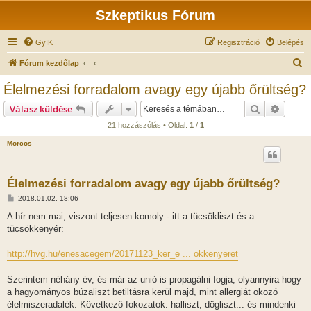
Szkeptikus Fórum
GyIK
Regisztráció
Belépés
K
Fórum kezdőlap
e
Élelmezési forradalom avagy egy újabb őrültség?
r
Keresés
Részlet
Válasz küldése
e
21 hozzászólás • Oldal:
1
/
1
s
Morcos
é
s
Élelmezési forradalom avagy egy újabb őrültség?
H
2018.01.02. 18:06
o
z
A hír nem mai, viszont teljesen komoly - itt a tücsökliszt és a
z
tücsökkenyér:
á
s
z
http://hvg.hu/enesacegem/20171123_ker_e ... okkenyeret
ó
l
á
Szerintem néhány év, és már az unió is propagálni fogja, olyannyira hogy
s
a hagyományos búzaliszt betiltásra kerül majd, mint allergiát okozó
élelmiszeradalék. Következő fokozatok: halliszt, dögliszt... és mindenki