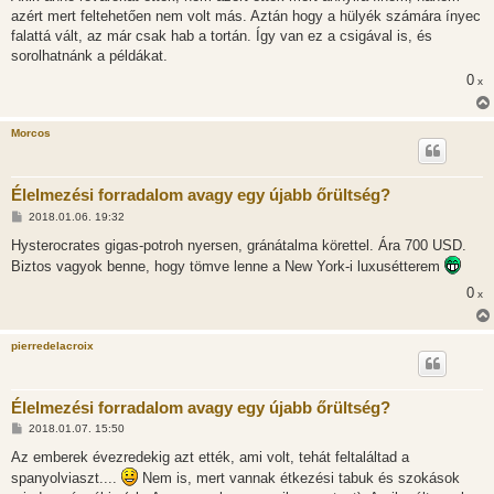
z
azért mert feltehetően nem volt más. Aztán hogy a hülyék számára ínyec
á
s
falattá vált, az már csak hab a tortán. Így van ez a csigával is, és
z
sorolhatnánk a példákat.
ó
l
0
x
á
s
Morcos
Élelmezési forradalom avagy egy újabb őrültség?
H
2018.01.06. 19:32
o
z
Hysterocrates gigas-potroh nyersen, gránátalma körettel. Ára 700 USD.
z
Biztos vagyok benne, hogy tömve lenne a New York-i luxusétterem
á
s
0
x
z
ó
l
á
pierredelacroix
s
Élelmezési forradalom avagy egy újabb őrültség?
H
2018.01.07. 15:50
o
z
Az emberek évezredekig azt ették, ami volt, tehát feltaláltad a
z
spanyolviaszt....
Nem is, mert vannak étkezési tabuk és szokások
á
s