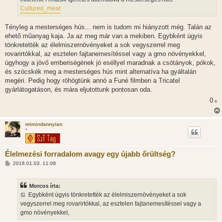
ó
l
Cultured_meat
á
s
Tényleg a mesterséges hús... nem is tudom mi hiányzott még. Talán az
ehető műanyag kaja. Ja az meg már van a mekiben. Egybként úgyis
tönkretették az élelmiszernövényeket a sok vegyszerrel meg
rovarirtókkal, az esztelen fajtanemesítéssel vagy a gmo növényekkel,
úgyhogy a jövő emberiségének jó eséllyel maradnak a csótányok, pókok,
és szöcskék meg a mesterséges hús mint alternatíva ha gyáltalán
megéri. Pedig hogy röhögtünk annó a Funé filmben a Tricatel
gyárlátogatáson, és mára eljutottunk pontosan oda.
0
x
mimindannyian
*
Élelmezési forradalom avagy egy újabb őrültség?
H
2018.01.03. 11:08
o
z
z
Morcos írta:
á
s
Egybként úgyis tönkretették az élelmiszernövényeket a sok
z
vegyszerrel meg rovarirtókkal, az esztelen fajtanemesítéssel vagy a
ó
l
gmo növényekkel,
á