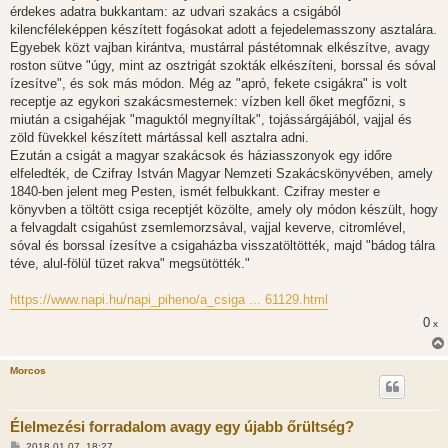
l
érdekes adatra bukkantam: az udvari szakács a csigából
á
kilencféleképpen készített fogásokat adott a fejedelemasszony asztalára.
s
Egyebek közt vajban kirántva, mustárral pástétomnak elkészítve, avagy
roston sütve "úgy, mint az osztrigát szokták elkészíteni, borssal és sóval
ízesítve", és sok más módon. Még az "apró, fekete csigákra" is volt
receptje az egykori szakácsmesternek: vízben kell őket megfőzni, s
miután a csigahéjak "maguktól megnyíltak", tojássárgájából, vajjal és
zöld füvekkel készített mártással kell asztalra adni.
Ezután a csigát a magyar szakácsok és háziasszonyok egy időre
elfeledték, de Czifray István Magyar Nemzeti Szakácskönyvében, amely
1840-ben jelent meg Pesten, ismét felbukkant. Czifray mester e
könyvben a töltött csiga receptjét közölte, amely oly módon készült, hogy
a felvagdalt csigahúst zsemlemorzsával, vajjal keverve, citromlével,
sóval és borssal ízesítve a csigaházba visszatöltötték, majd "bádog tálra
téve, alul-fölül tüzet rakva" megsütötték."
https://www.napi.hu/napi_piheno/a_csiga ... 61129.html
0
x
Morcos
Élelmezési forradalom avagy egy újabb őrültség?
H
2018.01.07. 18:27