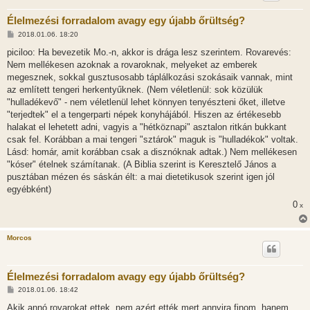
Élelmezési forradalom avagy egy újabb őrültség?
H
2018.01.06. 18:20
o
z
piciloo: Ha bevezetik Mo.-n, akkor is drága lesz szerintem. Rovarevés:
z
Nem mellékesen azoknak a rovaroknak, melyeket az emberek
á
s
megesznek, sokkal gusztusosabb táplálkozási szokásaik vannak, mint
z
az említett tengeri herkentyűknek. (Nem véletlenül: sok közülük
ó
l
"hulladékevő" - nem véletlenül lehet könnyen tenyészteni őket, illetve
á
"terjedtek" el a tengerparti népek konyhájából. Hiszen az értékesebb
s
halakat el lehetett adni, vagyis a "hétköznapi" asztalon ritkán bukkant
csak fel. Korábban a mai tengeri "sztárok" maguk is "hulladékok" voltak.
Lásd: homár, amit korábban csak a disznóknak adtak.) Nem mellékesen
"kóser" ételnek számítanak. (A Biblia szerint is Keresztelő János a
pusztában mézen és sáskán élt: a mai dietetikusok szerint igen jól
egyébként)
0
x
Morcos
Élelmezési forradalom avagy egy újabb őrültség?
H
2018.01.06. 18:42
o
z
Akik annó rovarokat ettek, nem azért ették mert annyira finom, hanem