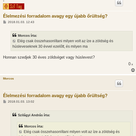
*
Élelmezési forradalom avagy egy újabb őrültség?
H
2018.01.03. 12:43
o
z
z
Morcos írta:
á
s
Elég csak összehasonlítani milyen volt az íze a zöldség és
z
húsleveseknek 30 évvel ezelőtt, és milyen ma
ó
l
á
Honnan szedjek 30 éves zöldséget vagy húslevest?
s
0
x
Morcos
Élelmezési forradalom avagy egy újabb őrültség?
H
2018.01.03. 13:02
o
z
z
Szilágyi András írta:
á
s
z
Morcos írta:
ó
l
Elég csak összehasonlítani milyen volt az íze a zöldség és
á