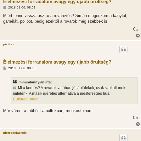
Élelmezési forradalom avagy egy újabb őrültség?
H
2018.01.06. 08:51
o
z
Miért lenne visszataszító a rovarevés? Simán megeszem a kagylót,
z
garnélát, polipot, pedig ezektől a rovarok még szebbek is.
á
s
0
x
z
ó
l
á
piciloo
s
Élelmezési forradalom avagy egy újabb őrültség?
H
2018.01.06. 08:53
o
z
z
mimindannyian írta:
á
s
Mi a kérdés? A rovarok valóban jó táplálékok, csak szokatlanok
z
mifelénk. A másik ígéretes alternatíva a mesterséges hús.
ó
l
Cultured_meat
á
s
Már várom a műhúst a boltokban, megkóstolnám.
0
x
pierredelacroix