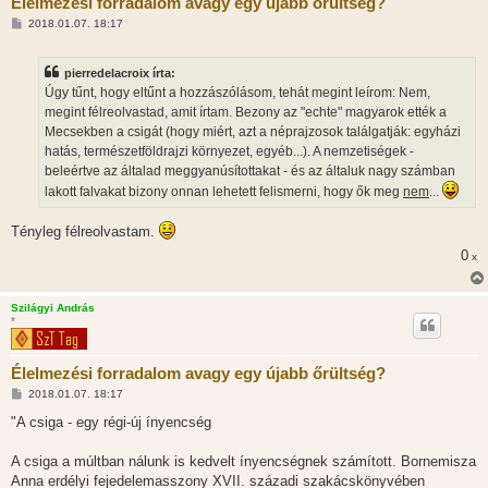
Élelmezési forradalom avagy egy újabb őrültség?
H
2018.01.07. 18:17
o
z
z
pierredelacroix írta:
á
s
Úgy tűnt, hogy eltűnt a hozzászólásom, tehát megint leírom: Nem,
z
megint félreolvastad, amit írtam. Bezony az "echte" magyarok ették a
ó
l
Mecsekben a csigát (hogy miért, azt a néprajzosok találgatják: egyházi
á
hatás, természetföldrajzi környezet, egyéb...). A nemzetiségek -
s
beleértve az általad meggyanúsítottakat - és az általuk nagy számban
lakott falvakat bizony onnan lehetett felismerni, hogy ők meg
nem
...
Tényleg félreolvastam.
0
x
Szilágyi András
*
Élelmezési forradalom avagy egy újabb őrültség?
H
2018.01.07. 18:17
o
z
"A csiga - egy régi-új ínyencség
z
á
s
A csiga a múltban nálunk is kedvelt ínyencségnek számított. Bornemisza
z
Anna erdélyi fejedelemasszony XVII. századi szakácskönyvében
ó