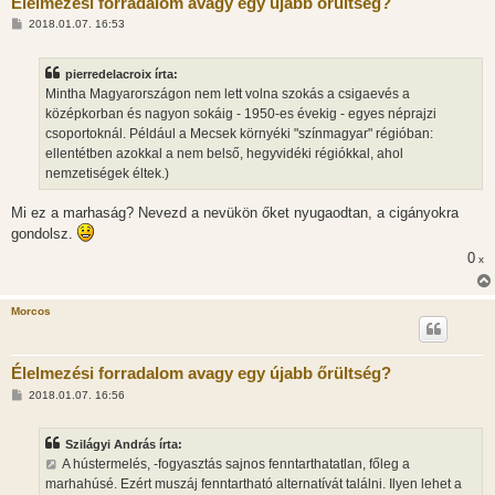
Élelmezési forradalom avagy egy újabb őrültség?
H
2018.01.07. 16:53
o
z
z
pierredelacroix írta:
á
s
Mintha Magyarországon nem lett volna szokás a csigaevés a
z
középkorban és nagyon sokáig - 1950-es évekig - egyes néprajzi
ó
l
csoportoknál. Például a Mecsek környéki "színmagyar" régióban:
á
ellentétben azokkal a nem belső, hegyvidéki régiókkal, ahol
s
nemzetiségek éltek.)
Mi ez a marhaság? Nevezd a nevükön őket nyugaodtan, a cigányokra
gondolsz.
0
x
Morcos
Élelmezési forradalom avagy egy újabb őrültség?
H
2018.01.07. 16:56
o
z
z
Szilágyi András írta:
á
s
A hústermelés, -fogyasztás sajnos fenntarthatatlan, főleg a
z
marhahúsé. Ezért muszáj fenntartható alternatívát találni. Ilyen lehet a
ó