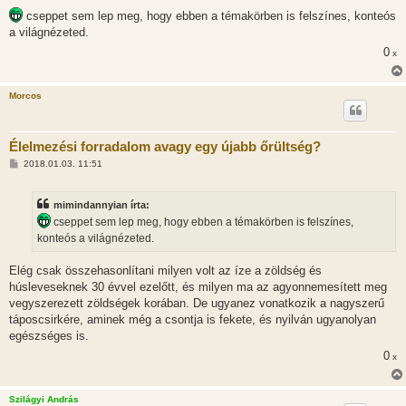
s
cseppet sem lep meg, hogy ebben a témakörben is felszínes, konteós
a világnézeted.
0
x
Morcos
Élelmezési forradalom avagy egy újabb őrültség?
H
2018.01.03. 11:51
o
z
z
mimindannyian írta:
á
s
cseppet sem lep meg, hogy ebben a témakörben is felszínes,
z
konteós a világnézeted.
ó
l
á
Elég csak összehasonlítani milyen volt az íze a zöldség és
s
húsleveseknek 30 évvel ezelőtt, és milyen ma az agyonnemesített meg
vegyszerezett zöldségek korában. De ugyanez vonatkozik a nagyszerű
táposcsirkére, aminek még a csontja is fekete, és nyilván ugyanolyan
egészséges is.
0
x
Szilágyi András