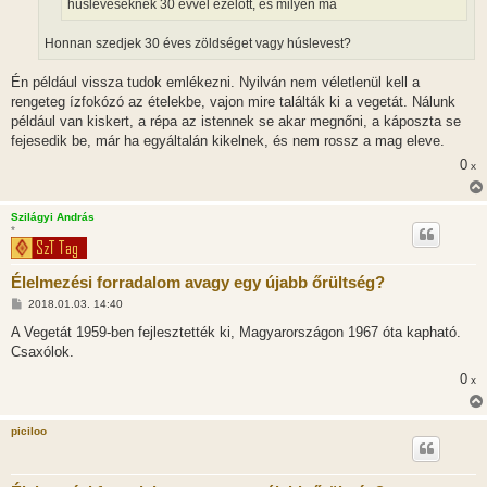
húsleveseknek 30 évvel ezelőtt, és milyen ma
s
Honnan szedjek 30 éves zöldséget vagy húslevest?
Én például vissza tudok emlékezni. Nyilván nem véletlenül kell a
rengeteg ízfokózó az ételekbe, vajon mire találták ki a vegetát. Nálunk
például van kiskert, a répa az istennek se akar megnőni, a káposzta se
fejesedik be, már ha egyáltalán kikelnek, és nem rossz a mag eleve.
0
x
Szilágyi András
*
Élelmezési forradalom avagy egy újabb őrültség?
H
2018.01.03. 14:40
o
z
A Vegetát 1959-ben fejlesztették ki, Magyarországon 1967 óta kapható.
z
Csaxólok.
á
s
0
x
z
ó
l
á
piciloo
s