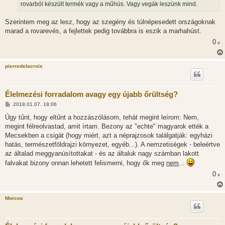
l
rovarból készült termék vagy a műhús. Vagy vegák leszünk mind.
á
s
Szerintem meg az lesz, hogy az szegény és túlnépesedett országoknak
marad a rovarevés, a fejlettek pedig továbbra is eszik a marhahúst.
0
x
pierredelacroix
Élelmezési forradalom avagy egy újabb őrültség?
H
2018.01.07. 18:06
o
z
Úgy tűnt, hogy eltűnt a hozzászólásom, tehát megint leírom: Nem,
z
megint félreolvastad, amit írtam. Bezony az "echte" magyarok ették a
á
s
Mecsekben a csigát (hogy miért, azt a néprajzosok találgatják: egyházi
z
hatás, természetföldrajzi környezet, egyéb...). A nemzetiségek - beleértve
ó
l
az általad meggyanúsítottakat - és az általuk nagy számban lakott
á
falvakat bizony onnan lehetett felismerni, hogy ők meg
nem
...
s
0
x
Morcos