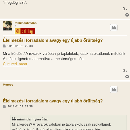
"megdögliszt".
0
x
mimindannyian
*
Élelmezési forradalom avagy egy újabb őrültség?
H
2018.01.02. 22:33
o
z
Mi a kérdés? A rovarok valóban jó táplálékok, csak szokatlanok mifelénk.
z
A másik ígéretes alternatíva a mesterséges hús.
á
s
Cultured_meat
z
ó
0
x
l
á
s
Morcos
Élelmezési forradalom avagy egy újabb őrültség?
H
2018.01.02. 22:58
o
z
z
mimindannyian írta:
á
s
Mi a kérdés? A rovarok valóban jó táplálékok, csak szokatlanok
z
mifelénk. A másik ígéretes alternatíva a mesterséges hús.