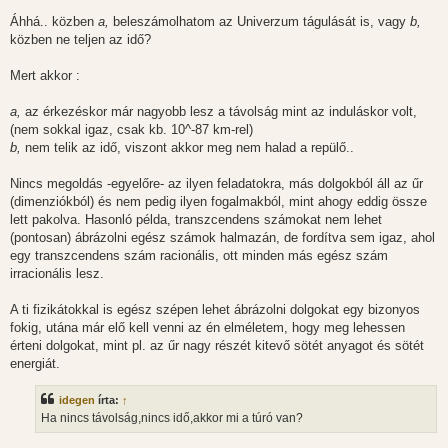
ó
l
Áhhá.. közben
a,
beleszámolhatom az Univerzum tágulását is, vagy
b,
á
közben ne teljen az idő?
s
Mert akkor :
a,
az érkezéskor már nagyobb lesz a távolság mint az induláskor volt,
(nem sokkal igaz, csak kb. 10^-87 km-rel)
b,
nem telik az idő, viszont akkor meg nem halad a repülő..
Nincs megoldás -egyelőre- az ilyen feladatokra, más dolgokból áll az űr
(dimenziókból) és nem pedig ilyen fogalmakból, mint ahogy eddig össze
lett pakolva. Hasonló példa, transzcendens számokat nem lehet
(pontosan) ábrázolni egész számok halmazán, de fordítva sem igaz, ahol
egy transzcendens szám racionális, ott minden más egész szám
irracionális lesz.
A ti fizikátokkal is egész szépen lehet ábrázolni dolgokat egy bizonyos
fokig, utána már elő kell venni az én elméletem, hogy meg lehessen
érteni dolgokat, mint pl. az űr nagy részét kitevő sötét anyagot és sötét
energiát.
idegen
írta:
↑
Ha nincs távolság,nincs idő,akkor mi a túró van?