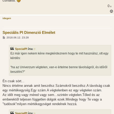
csinálod.
0
x
idegen
Speciális PI Dimenzió Elmélet
H
2018.06.12. 23:28
o
z
z
SpecialPI
írta:
↑
á
s
Ez már igen nekem kéne megkérdeznem hogy te mit használsz, ott egy
z
kérdés:
ó
l
á
"ha az Univerzum végtelen, van-e értelme benne távolságról, és időről
s
beszélni?"
Én csak sört...
Nincs értelme annak amit beszélsz.Számokról beszélsz.A távolság csak
egy mértékegység.Egy szám.A végtelenben ez egy végtelen szám.
Az időt meg vagy méred vagy sem...szintén végtelen.Tőled és az
emberektől teljesen független dolgok ezek.Mindegy hogy Te vagy a
"tudósok"milyen mértékegységet rendelnek hozzá.
SpecialPI
írta:
↑