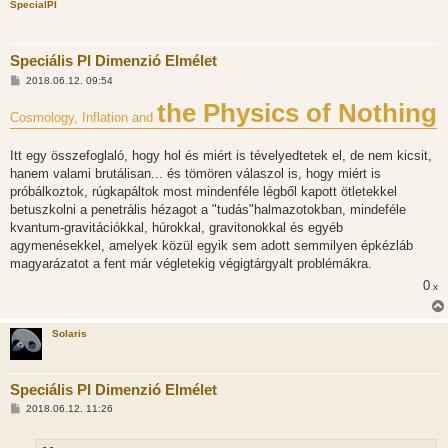
SpecialPI
Speciális PI Dimenzió Elmélet
H
2018.06.12. 09:54
o
z
the Physics of Nothing
Cosmology, Inflation and
z
á
s
z
Itt egy összefoglaló, hogy hol és miért is tévelyedtetek el, de nem kicsit,
ó
hanem valami brutálisan... és tömören válaszol is, hogy miért is
l
á
próbálkoztok, rúgkapáltok most mindenféle légből kapott ötletekkel
s
betuszkolni a penetrális hézagot a "tudás"halmazotokban, mindeféle
kvantum-gravitációkkal, húrokkal, gravitonokkal és egyéb
agymenésekkel, amelyek közül egyik sem adott semmilyen épkézláb
magyarázatot a fent már végletekig végigtárgyalt problémákra.
0
x
Solaris
Speciális PI Dimenzió Elmélet
H
2018.06.12. 11:26
o
z
z