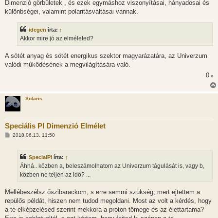
Dimenzió görbületek , és ezek egymáshoz viszonyításai, hányadosai és
különbségei, valamint polaritásváltásai vannak.
idegen
írta:
↑
Akkor mire jó az elméleted?
A sötét anyag és sötét energikus szektor magyarázatára, az Univerzum
valódi működésének a megvilágítására való.
0
x
Solaris
Speciális PI Dimenzió Elmélet
H
2018.06.13. 11:50
o
z
z
SpecialPI
írta:
↑
á
s
Áhhá.. közben a, beleszámolhatom az Univerzum tágulását is, vagy b,
z
közben ne teljen az idő? ...
ó
l
á
Mellébeszélsz őszibarackom, s erre semmi szükség, mert ejtettem a
s
repülős példát, hiszen nem tudod megoldani. Most az volt a kérdés, hogy
a te elképzelésed szerint mekkora a proton tömege és az élettartama?