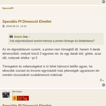
SpecialPI
Speciális PI Dimenzió Elmélet
H
2018.06.12. 12:41
o
z
z
Solaris
írta:
↑
á
s
A te elgondolásod szerint mennyi a proton tömege és élettartama?
z
ó
l
Az én elgondolásom szerint, a proton nem tömegből áll, hanem 4 darab
á
dimenzióból, melyek közül 3 egyenes tér, és egy darab tört, görbe, azaz
s
idő, melynek értéke ~pi-3
Tömegeket és sebességeket is ki lehet hámozni belőle ugyan, ha
elkezdük osztani és kivonni egymásból más jelenségek ugyanezen elv
mentén összerakott szubdimenzió mátrixait.
0
x
Deviator
*
Speciális PI Dimenzió Elmélet