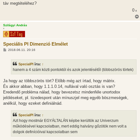
táv megtételéhez?
0
x
Szilágyi András
*
Speciális PI Dimenzió Elmélet
H
2018.06.11. 20:16
o
z
z
SpecialPI
írta:
↑
á
s
hanem a 4 szám közti pontoktól és azok jelentésétől (többszörös törtek)
z
ó
l
Ja hogy az többszörös tört? Előbb még azt írtad, hogy mátrix.
á
És akkor abban, hogy 1.1.1.0.14, nullával való osztás is van?
s
Eredendő probléma nálad, hogy bevezetsz mindenféle unortodox
jelöléseket, pl. tizedespont után mínuszjel meg egyéb böszmeségek,
anélkül, hogy ezeket definiálnád.
SpecialPI
írta:
↑
Azt hogy mostmár EGYÁLTALÁN képbe kerültök az Univerzum
működésével kapcsolatban, mert eddig halvány gőzötök nem volt a
dolgok definícióival kapcsolatban sem