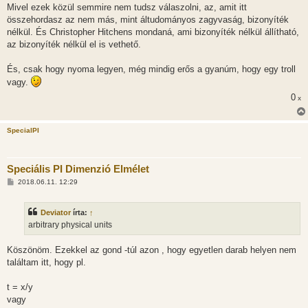
Mivel ezek közül semmire nem tudsz válaszolni, az, amit itt
összehordasz az nem más, mint áltudományos zagyvaság, bizonyíték
nélkül. És Christopher Hitchens mondaná, ami bizonyíték nélkül állítható,
az bizonyíték nélkül el is vethető.
És, csak hogy nyoma legyen, még mindig erős a gyanúm, hogy egy troll
vagy.
0
x
SpecialPI
Speciális PI Dimenzió Elmélet
H
2018.06.11. 12:29
o
z
z
Deviator
írta:
↑
á
s
arbitrary physical units
z
ó
l
Köszönöm. Ezekkel az gond -túl azon , hogy egyetlen darab helyen nem
á
találtam itt, hogy pl.
s
t = x/y
vagy