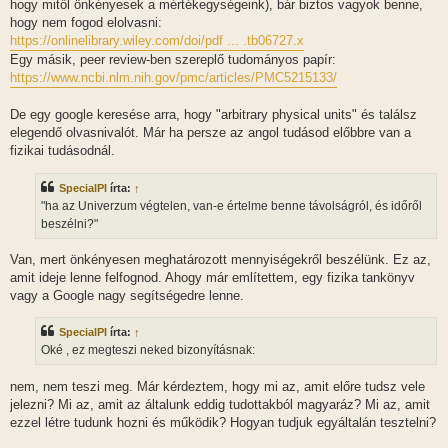
hogy mitől önkényesek a mértékegységeink), bár biztos vagyok benne,
hogy nem fogod elolvasni:
https://onlinelibrary.wiley.com/doi/pdf ... .tb06727.x
Egy másik, peer review-ben szereplő tudományos papír:
https://www.ncbi.nlm.nih.gov/pmc/articles/PMC5215133/
De egy google keresése arra, hogy "arbitrary physical units" és találsz
elegendő olvasnivalót. Már ha persze az angol tudásod előbbre van a
fizikai tudásodnál.
SpecialPI
írta:
↑
"ha az Univerzum végtelen, van-e értelme benne távolságról, és időről
beszélni?"
Van, mert önkényesen meghatározott mennyiségekről beszélünk. Ez az,
amit ideje lenne felfognod. Ahogy már említettem, egy fizika tankönyv
vagy a Google nagy segítségedre lenne.
SpecialPI
írta:
↑
Oké , ez megteszi neked bizonyításnak:
nem, nem teszi meg. Már kérdeztem, hogy mi az, amit előre tudsz vele
jelezni? Mi az, amit az általunk eddig tudottakból magyaráz? Mi az, amit
ezzel létre tudunk hozni és működik? Hogyan tudjuk egyáltalán tesztelni?