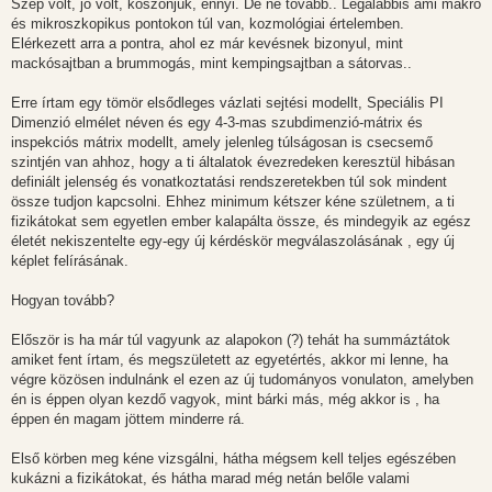
Szép volt, jó volt, köszönjük, ennyi. De ne tovább.. Legalábbis ami makró
és mikroszkopikus pontokon túl van, kozmológiai értelemben.
Elérkezett arra a pontra, ahol ez már kevésnek bizonyul, mint
mackósajtban a brummogás, mint kempingsajtban a sátorvas..
Erre írtam egy tömör elsődleges vázlati sejtési modellt, Speciális PI
Dimenzió elmélet néven és egy 4-3-mas szubdimenzió-mátrix és
inspekciós mátrix modellt, amely jelenleg túlságosan is csecsemő
szintjén van ahhoz, hogy a ti általatok évezredeken keresztül hibásan
definiált jelenség és vonatkoztatási rendszeretekben túl sok mindent
össze tudjon kapcsolni. Ehhez minimum kétszer kéne születnem, a ti
fizikátokat sem egyetlen ember kalapálta össze, és mindegyik az egész
életét nekiszentelte egy-egy új kérdéskör megválaszolásának , egy új
képlet felírásának.
Hogyan tovább?
Először is ha már túl vagyunk az alapokon (?) tehát ha summáztátok
amiket fent írtam, és megszületett az egyetértés, akkor mi lenne, ha
végre közösen indulnánk el ezen az új tudományos vonulaton, amelyben
én is éppen olyan kezdő vagyok, mint bárki más, még akkor is , ha
éppen én magam jöttem minderre rá.
Első körben meg kéne vizsgálni, hátha mégsem kell teljes egészében
kukázni a fizikátokat, és hátha marad még netán belőle valami