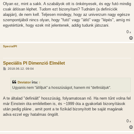
Olyan ez, mint a sakk. A szabályok ott is önkényesek, és egy futó mindig
csak átlósan léphet. Tudom ezt bizonyítani? Tudnám (a definíciók
alapján), de nem kell. Teljesen mindegy, hogy az univerzum nagy egésze
szempontjából nincs olyan, hogy "futó" vagy "átló" vagy "lépés", amíg mi
egyetértünk, hogy ezek mit jelentenek, addig tudunk játszani.
0
x
SpecialPI
Speciális PI Dimenzió Elmélet
H
2018.06.12. 09:04
o
z
z
Deviator
írta:
↑
á
s
Ugyanis nem "állítjuk" a hosszúságot, hanem mi "definiáljuk".
z
ó
l
A te általad "definiált" hosszúság, folyamatosan nő. Ha nem tűnt volna fel
á
már Einstein óta emléletben is, és ~1999 óta a gyakorlati bizonyítások
s
után pedig pláne , amit pont a te fizikád bizonyított be saját magának
adva ezzel egy hatalmas öngólt.
0
x