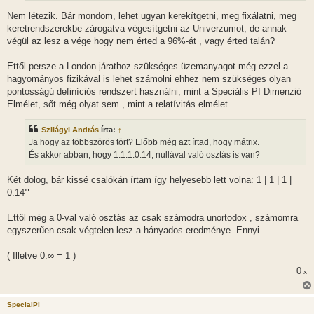
Nem létezik. Bár mondom, lehet ugyan kerekítgetni, meg fixálatni, meg
keretrendszerekbe zárogatva végesítgetni az Univerzumot, de annak
végül az lesz a vége hogy nem érted a 96%-át , vagy érted talán?
Ettől persze a London járathoz szükséges üzemanyagot még ezzel a
hagyományos fizikával is lehet számolni ehhez nem szükséges olyan
pontosságú definíciós rendszert használni, mint a Speciális PI Dimenzió
Elmélet, sőt még olyat sem , mint a relatívitás elmélet..
Szilágyi András
írta:
↑
Ja hogy az többszörös tört? Előbb még azt írtad, hogy mátrix.
És akkor abban, hogy 1.1.1.0.14, nullával való osztás is van?
Két dolog, bár kissé csalókán írtam így helyesebb lett volna: 1 | 1 | 1 |
0.14'"
Ettől még a 0-val való osztás az csak számodra unortodox , számomra
egyszerűen csak végtelen lesz a hányados eredménye. Ennyi.
( Illetve 0.∞ = 1 )
0
x
SpecialPI