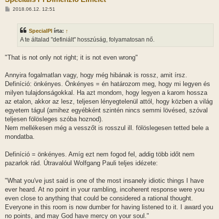
H
2018.06.12. 12:51
o
z
z
SpecialPI
írta:
↑
á
s
A te általad "definiált" hosszúság, folyamatosan nő.
z
ó
l
"That is not only not right; it is not even wrong"
á
s
Annyira fogalmatlan vagy, hogy még hibának is rossz, amit írsz.
Definíció: önkényes. Önkényes = én határozom meg, hogy mi legyen és
milyen tulajdonságokkal. Ha azt mondom, hogy legyen a karom hossza
az etalon, akkor az lesz, teljesen lényegtelenül attól, hogy közben a világ
egyetem tágul (amihez egyébként szintén nincs semmi lövésed, szóval
teljesen fölösleges szóba hoznod).
Nem mellékesen még a vesszőt is rosszul ill. fölöslegesen tetted bele a
mondatba.
Definíció = önkényes. Amíg ezt nem fogod fel, addig több időt nem
pazarlok rád. Útravalóul Wolfgang Pauli teljes idézete:
"What you've just said is one of the most insanely idiotic things I have
ever heard. At no point in your rambling, incoherent response were you
even close to anything that could be considered a rational thought.
Everyone in this room is now dumber for having listened to it. I award you
no points, and may God have mercy on your soul."