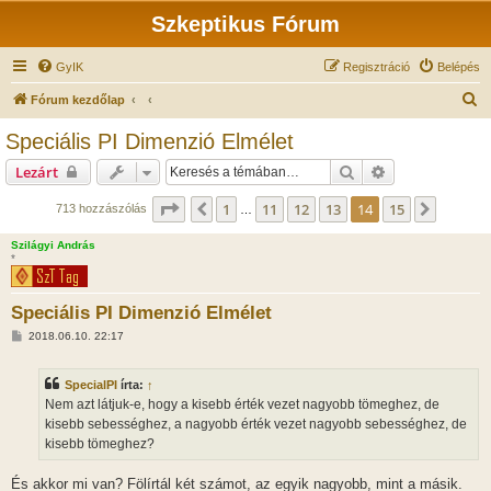
Szkeptikus Fórum
GyIK
Regisztráció
Belépés
K
Fórum kezdőlap
e
Speciális PI Dimenzió Elmélet
r
Keresés
Részletes keres
Lezárt
e
s
Oldal:
14
/
15
1
11
12
13
14
15
Előző
Követk
713 hozzászólás
…
é
Szilágyi András
s
*
Speciális PI Dimenzió Elmélet
H
2018.06.10. 22:17
o
z
z
SpecialPI
írta:
↑
á
s
Nem azt látjuk-e, hogy a kisebb érték vezet nagyobb tömeghez, de
z
kisebb sebességhez, a nagyobb érték vezet nagyobb sebességhez, de
ó
l
kisebb tömeghez?
á
s
És akkor mi van? Fölírtál két számot, az egyik nagyobb, mint a másik.