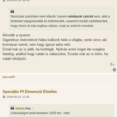
2018.06.13. 00:10
o
z
z
á
s
Nemcsak szerintem nem létezik, hanem
mindazok szerint
sem, akik a
z
fentieket végigolvasták és értelmezték, valamint miután rádöbbentek,
ó
l
hogy nincs rá más logikus válasz, csak az amit én mondok.
á
s
Álmodik a nyomor. . .
Gigantikus önérzetével hiába kiáltozik bele a világba, senki sincs aki
komolyan venné, nem hogy igazat adna neki.
Ennél már az is jobb, ha kiröhögik. Nyilván ezért írogat ide szegény
hetekig, anélkül hogy valaki is válaszolna. Ezután már az is öröm, ha
valaki lehülyézi.
0
x
SpecialPI
Speciális PI Dimenzió Elmélet
H
2018.06.13. 11:32
o
z
z
Solaris
írta:
↑
á
s
A távolságot vedd kereken 1505 km - nek!
z