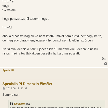
t = x * y
vagy
t = valami
hogy persze azt jól tudom, hogy :
t = v/d
ahol a d hosszúság eleve nem létetik, mivel nem tudsz nemhogy kettő,
de még egy darab -ténylegesen- fix pontot sem kijelölni az űrben.
Na szóval definició nélkül jöhesz ide SI mértékekkel, definíció nélkül
nincs miről a továbbiakben beszélni fizika címszó alatt.
0
x
SpecialPI
Speciális PI Dimenzió Elmélet
H
2018.06.11. 12:39
o
z
Summa-sum
z
á
s
Deviator
írta:
↑
z
nem, nem teszi meg. Már kérdeztem, hogy mi az, amit előre tudsz vele