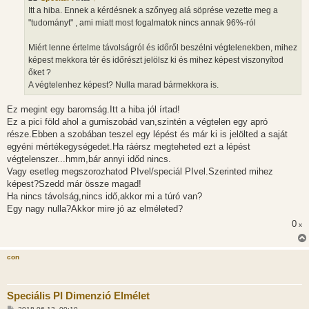
Itt a hiba. Ennek a kérdésnek a szőnyeg alá söprése vezette meg a
"tudományt" , ami miatt most fogalmatok nincs annak 96%-ról
Miért lenne értelme távolságról és időről beszélni végtelenekben, mihez
képest mekkora tér és időrészt jelölsz ki és mihez képest viszonyítod
őket ?
A végtelenhez képest? Nulla marad bármekkora is.
Ez megint egy baromság.Itt a hiba jól írtad!
Ez a pici föld ahol a gumiszobád van,szintén a végtelen egy apró
része.Ebben a szobában teszel egy lépést és már ki is jelölted a saját
egyéni mértékegységedet.Ha ráérsz megteheted ezt a lépést
végtelenszer...hmm,bár annyi időd nincs.
Vagy esetleg megszorozhatod PIvel/speciál PIvel.Szerinted mihez
képest?Szedd már össze magad!
Ha nincs távolság,nincs idő,akkor mi a túró van?
Egy nagy nulla?Akkor mire jó az elméleted?
0
x
con
Speciális PI Dimenzió Elmélet
H