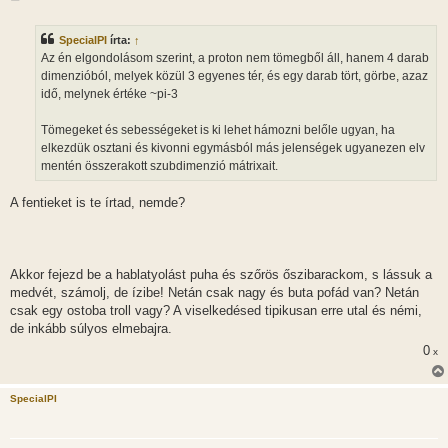
o
z
z
SpecialPI
írta:
↑
á
s
Az én elgondolásom szerint, a proton nem tömegből áll, hanem 4 darab
z
dimenzióból, melyek közül 3 egyenes tér, és egy darab tört, görbe, azaz
ó
l
idő, melynek értéke ~pi-3
á
s
Tömegeket és sebességeket is ki lehet hámozni belőle ugyan, ha
elkezdük osztani és kivonni egymásból más jelenségek ugyanezen elv
mentén összerakott szubdimenzió mátrixait.
A fentieket is te írtad, nemde?
Akkor fejezd be a hablatyolást puha és szőrös őszibarackom, s lássuk a
medvét, számolj, de ízibe! Netán csak nagy és buta pofád van? Netán
csak egy ostoba troll vagy? A viselkedésed tipikusan erre utal és némi,
de inkább súlyos elmebajra.
0
x
SpecialPI