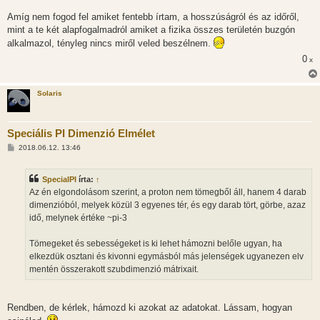
Amíg nem fogod fel amiket fentebb írtam, a hosszúságról és az időről,
mint a te két alapfogalmadról amiket a fizika összes területén buzgón
alkalmazol, tényleg nincs miről veled beszélnem.
0
x
Solaris
Speciális PI Dimenzió Elmélet
H
2018.06.12. 13:46
o
z
z
SpecialPI
írta:
↑
á
s
Az én elgondolásom szerint, a proton nem tömegből áll, hanem 4 darab
z
dimenzióból, melyek közül 3 egyenes tér, és egy darab tört, görbe, azaz
ó
l
idő, melynek értéke ~pi-3
á
s
Tömegeket és sebességeket is ki lehet hámozni belőle ugyan, ha
elkezdük osztani és kivonni egymásból más jelenségek ugyanezen elv
mentén összerakott szubdimenzió mátrixait.
Rendben, de kérlek, hámozd ki azokat az adatokat. Lássam, hogyan