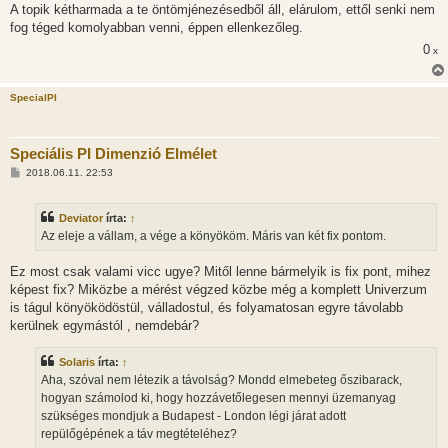
A topik kétharmada a te öntömjénezésedből áll, elárulom, ettől senki nem
fog téged komolyabban venni, éppen ellenkezőleg.
0
x
SpecialPI
Speciális PI Dimenzió Elmélet
H
2018.06.11. 22:53
o
z
z
Deviator
írta:
↑
á
s
Az eleje a vállam, a vége a könyököm. Máris van két fix pontom.
z
ó
l
Ez most csak valami vicc ugye? Mitől lenne bármelyik is fix pont, mihez
á
képest fix? Miközbe a mérést végzed közbe még a komplett Univerzum
s
is tágul könyöködöstül, válladostul, és folyamatosan egyre távolabb
kerülnek egymástól , nemdebár?
Solaris
írta:
↑
Aha, szóval nem létezik a távolság? Mondd elmebeteg őszibarack,
hogyan számolod ki, hogy hozzávetőlegesen mennyi üzemanyag
szükséges mondjuk a Budapest - London légi járat adott
repülőgépének a táv megtételéhez?