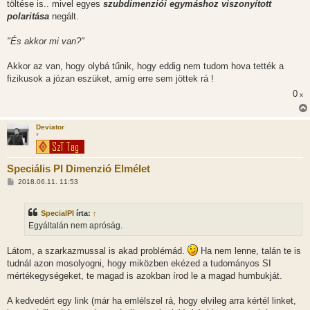
töltése is.. mivel egyes
szubdimenziói egymáshoz viszonyított
polaritása
negált.
"És akkor mi van?"
Akkor az van, hogy olybá tűnik, hogy eddig nem tudom hova tették a
fizikusok a józan eszüket, amíg erre sem jöttek rá !
0
x
Deviator
*
Speciális PI Dimenzió Elmélet
H
2018.06.11. 11:53
o
z
z
SpecialPI
írta:
↑
á
s
Egyáltalán nem apróság.
z
ó
l
Látom, a szarkazmussal is akad problémád.
Ha nem lenne, talán te is
á
tudnál azon mosolyogni, hogy miközben ekézed a tudományos SI
s
mértékegységeket, te magad is azokban írod le a magad humbukját.
A kedvedért egy link (már ha emlélszel rá, hogy elvileg arra kértél linket,