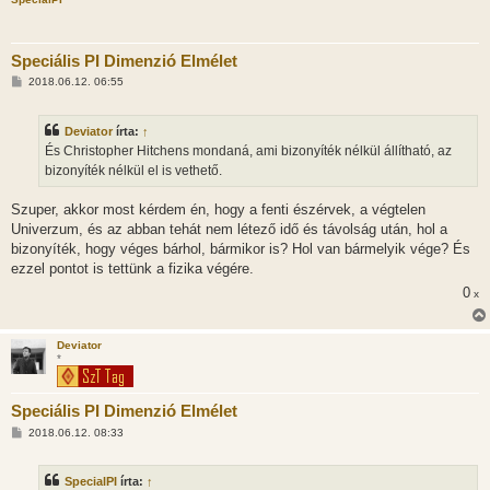
Speciális PI Dimenzió Elmélet
H
2018.06.12. 06:55
o
z
z
Deviator
írta:
↑
á
s
És Christopher Hitchens mondaná, ami bizonyíték nélkül állítható, az
z
bizonyíték nélkül el is vethető.
ó
l
á
Szuper, akkor most kérdem én, hogy a fenti észérvek, a végtelen
s
Univerzum, és az abban tehát nem létező idő és távolság után, hol a
bizonyíték, hogy véges bárhol, bármikor is? Hol van bármelyik vége? És
ezzel pontot is tettünk a fizika végére.
0
x
Deviator
*
Speciális PI Dimenzió Elmélet
H
2018.06.12. 08:33
o
z
z
SpecialPI
írta:
↑
á