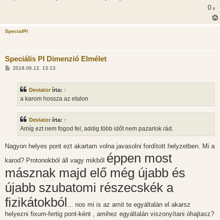
0
x
SpecialPI
Speciális PI Dimenzió Elmélet
H
2018.06.12. 13:13
o
z
z
Deviator
írta:
↑
á
s
a karom hossza az etalon
z
ó
l
Deviator
írta:
↑
á
s
Amíg ezt nem fogod fel, addig több időt nem pazarlok rád.
Nagyon helyes pont ezt akartam volna javasolni fordított helyzetben. Mi a
éppen most
karod? Protonokból áll vagy mikből
másznak majd elő még újabb és
újabb szubatomi részecskék a
fizikátokból
... nos mi is az amit te egyáltalán el akarsz
helyezni fixum-fertig pont-ként , amihez egyáltalán viszonyítani óhajtasz?