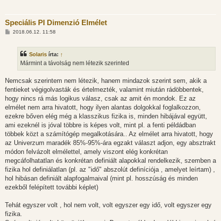
Speciális PI Dimenzió Elmélet
H
2018.06.12. 11:58
o
z
z
Solaris
írta:
↑
á
s
Mármint a távolság nem létezik szerinted
z
ó
l
Nemcsak szerintem nem létezik, hanem mindazok szerint sem, akik a
á
fentieket végigolvasták és értelmezték, valamint miután rádöbbentek,
s
hogy nincs rá más logikus válasz, csak az amit én mondok. Ez az
elmélet nem arra hivatott, hogy ilyen alantas dolgokkal foglalkozzon,
ezekre bőven elég még a klasszikus fizika is, minden hibájával együtt,
ami ezeknél is jóval többre is képes volt, mint pl. a fenti példádban
többek közt a számítógép megalkotására.. Az elmélet arra hivatott, hogy
az Univerzum maradék 85%-95%-ára egzakt választ adjon, egy absztrakt
módon felvázolt elmélettel, amely viszont elég konkrétan
megcáfolhatatlan és konkrétan definiált alapokkal rendelkezik, szemben a
fizika hol definiálatlan (pl. az "idő" abszolút definíciója , amelyet leírtam) ,
hol hibásan definiált alapfogalmaival (mint pl. hosszúság és minden
ezekből felépített további képlet)
Tehát egyszer volt , hol nem volt, volt egyszer egy idő, volt egyszer egy
fizika.