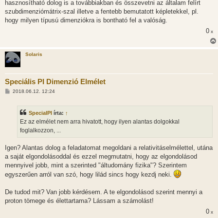
hasznosítható dolog is a továbbiakban és összevetni az általam felírt
szubdimenziómátrix-szal illetve a fentebb bemutatott képletekkel, pl.
hogy milyen típusú dimenziókra is bontható fel a valóság.
0
x
Solaris
Speciális PI Dimenzió Elmélet
H
2018.06.12. 12:24
o
z
z
SpecialPI
írta:
↑
á
s
Ez az elmélet nem arra hivatott, hogy ilyen alantas dolgokkal
z
foglalkozzon, ...
ó
l
á
Igen? Alantas dolog a feladatomat megoldani a relativitáselmélettel, utána
s
a saját elgondolásoddal és ezzel megmutatni, hogy az elgondolásod
mennyivel jobb, mint a szerinted "áltudomány fizika"? Szerintem
egyszerűen arról van szó, hogy lilád sincs hogy kezdj neki.
De tudod mit? Van jobb kérdésem. A te elgondolásod szerint mennyi a
proton tömege és élettartama? Lássam a számolást!
0
x