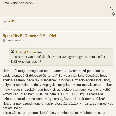
Ettől kéne hasraesni?
0
x
SpecialPI
Speciális PI Dimenzió Elmélet
H
2018.06.10. 22:30
o
z
z
Szilágyi András
írta:
↑
á
s
És akkor mi van? Fölírtál két számot, az egyik nagyobb, mint a másik.
z
Ettől kéne hasraesni?
ó
l
á
Nem ettől még önmagában nem, hanem a 4 szám közti pontoktól és
s
azok jelentésétől (többszörös törtek) illetve annak lehetőségétől, hogy
ezek a számok negáltak is lehetnek, függően a rotáció eltolásától , hogy
milyen inspekció szerint vizsgáljuk , melyiket, mikor melyik tört és mikor
melyik egész, ezektől függ hogy pl. az elektron tömege "valahol a kettő
között van" még nem nulla, de nem is 1.6 x 10^-27 kg.. sebessége
szintén a kettő között van.. még nem egész c, de már nem is 0 km/s....
illetve annak szubdimenzió-mátrix elosztása: 1.1.x.x , azaz szimmetrikus
emiatt "halad"
körpályán az ún. proton "körül" illetve emiatt alakul másképpen az ún.