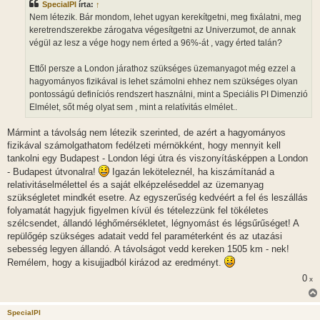
SpecialPI
írta:
↑
á
s
Nem létezik. Bár mondom, lehet ugyan kerekítgetni, meg fixálatni, meg
z
keretrendszerekbe zárogatva végesítgetni az Univerzumot, de annak
ó
l
végül az lesz a vége hogy nem érted a 96%-át , vagy érted talán?
á
s
Ettől persze a London járathoz szükséges üzemanyagot még ezzel a
hagyományos fizikával is lehet számolni ehhez nem szükséges olyan
pontosságú definíciós rendszert használni, mint a Speciális PI Dimenzió
Elmélet, sőt még olyat sem , mint a relatívitás elmélet..
Mármint a távolság nem létezik szerinted, de azért a hagyományos
fizikával számolgathatom fedélzeti mérnökként, hogy mennyit kell
tankolni egy Budapest - London légi útra és viszonyításképpen a London
- Budapest útvonalra!
Igazán leköteleznél, ha kiszámítanád a
relativitáselmélettel és a saját elképzeléseddel az üzemanyag
szükségletet mindkét esetre. Az egyszerűség kedvéért a fel és leszállás
folyamatát hagyjuk figyelmen kívül és tételezzünk fel tökéletes
szélcsendet, állandó léghőmérsékletet, légnyomást és légsűrűséget! A
repülőgép szükséges adatait vedd fel paraméterként és az utazási
sebesség legyen állandó. A távolságot vedd kereken 1505 km - nek!
Remélem, hogy a kisujjadból kirázod az eredményt.
0
x
SpecialPI