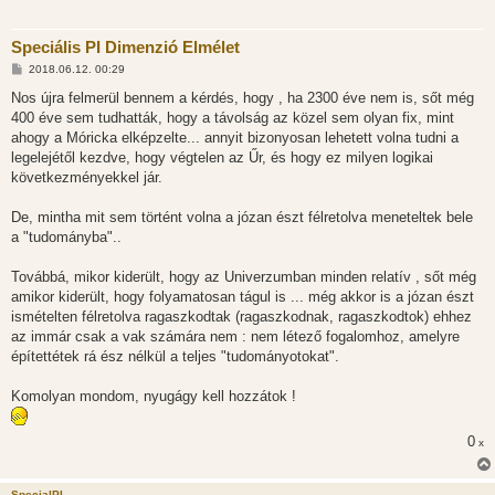
Speciális PI Dimenzió Elmélet
H
2018.06.12. 00:29
o
z
Nos újra felmerül bennem a kérdés, hogy , ha 2300 éve nem is, sőt még
z
400 éve sem tudhatták, hogy a távolság az közel sem olyan fix, mint
á
s
ahogy a Móricka elképzelte... annyit bizonyosan lehetett volna tudni a
z
legelejétől kezdve, hogy végtelen az Űr, és hogy ez milyen logikai
ó
l
következményekkel jár.
á
s
De, mintha mit sem történt volna a józan észt félretolva meneteltek bele
a "tudományba"..
Továbbá, mikor kiderült, hogy az Univerzumban minden relatív , sőt még
amikor kiderült, hogy folyamatosan tágul is ... még akkor is a józan észt
ismételten félretolva ragaszkodtak (ragaszkodnak, ragaszkodtok) ehhez
az immár csak a vak számára nem : nem létező fogalomhoz, amelyre
építettétek rá ész nélkül a teljes "tudományotokat".
Komolyan mondom, nyugágy kell hozzátok !
0
x
SpecialPI