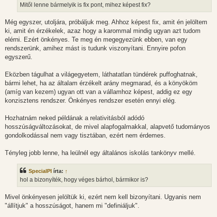
s
Mitől lenne bármelyik is fix pont, mihez képest fix?
z
ó
l
Még egyszer, utoljára, próbáljuk meg. Ahhoz képest fix, amit én jelöltem
á
ki, amit én érzékelek, azaz hogy a karommal mindig ugyan azt tudom
s
elérni. Ezért önkényes. Te meg én megegyezünk ebben, van egy
rendszerünk, amihez mást is tudunk viszonyítani. Ennyire pofon
egyszerű.
Eközben tágulhat a világegyetem, láthatatlan tündérek puffoghatnak,
bármi lehet, ha az általam érzékelt arány megmarad, és a könyököm
(amíg van kezem) ugyan ott van a vállamhoz képest, addig ez egy
konzisztens rendszer. Önkényes rendszer esetén ennyi elég.
Hozhatnám neked példának a relativitásból adódó
hosszúságváltozásokat, de mivel alapfogalmakkal, alapvető tudományos
gondolkodással nem vagy tisztában, ezért nem érdemes.
Tényleg jobb lenne, ha leülnél egy általános iskolás tankönyv mellé.
SpecialPI
írta:
↑
hol a bizonyíték, hogy véges bárhol, bármikor is?
Mivel önkényesen jelöltük ki, ezért nem kell bizonyítani. Ugyanis nem
"állítjuk" a hosszúságot, hanem mi "definiáljuk".