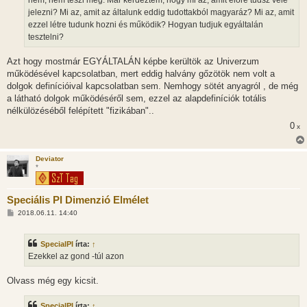
ó
l
jelezni? Mi az, amit az általunk eddig tudottakból magyaráz? Mi az, amit
á
ezzel létre tudunk hozni és működik? Hogyan tudjuk egyáltalán
s
tesztelni?
Azt hogy mostmár EGYÁLTALÁN képbe kerültök az Univerzum
működésével kapcsolatban, mert eddig halvány gőzötök nem volt a
dolgok definícióival kapcsolatban sem. Nemhogy sötét anyagról , de még
a látható dolgok működéséről sem, ezzel az alapdefiníciók totális
nélkülözéséből felépített "fizikában"..
0
x
Deviator
*
Speciális PI Dimenzió Elmélet
H
2018.06.11. 14:40
o
z
z
SpecialPI
írta:
↑
á
s
Ezekkel az gond -túl azon
z
ó
l
Olvass még egy kicsit.
á
s
SpecialPI
írta:
↑