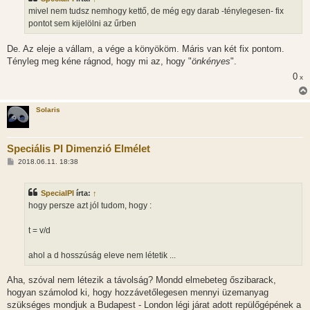
mivel nem tudsz nemhogy kettő, de még egy darab -ténylegesen- fix
pontot sem kijelölni az űrben
De. Az eleje a vállam, a vége a könyököm. Máris van két fix pontom.
Tényleg meg kéne rágnod, hogy mi az, hogy "
önkényes
".
0
x
Solaris
Speciális PI Dimenzió Elmélet
H
2018.06.11. 18:38
o
z
z
SpecialPI
írta:
↑
á
s
hogy persze azt jól tudom, hogy :
z
ó
l
t = v/d
á
s
ahol a d hosszúság eleve nem létetik ...
Aha, szóval nem létezik a távolság? Mondd elmebeteg őszibarack,
hogyan számolod ki, hogy hozzávetőlegesen mennyi üzemanyag
szükséges mondjuk a Budapest - London légi járat adott repülőgépének a