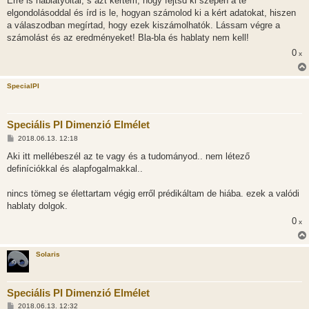
Erre is hablatyoltál, s azt kértem, hogy fejtsd ki szépen a te
elgondolásoddal és írd is le, hogyan számolod ki a kért adatokat, hiszen
a válaszodban megírtad, hogy ezek kiszámolhatók. Lássam végre a
számolást és az eredményeket! Bla-bla és hablaty nem kell!
0
x
SpecialPI
Speciális PI Dimenzió Elmélet
H
2018.06.13. 12:18
o
z
Aki itt mellébeszél az te vagy és a tudományod.. nem létező
z
definíciókkal és alapfogalmakkal..
á
s
z
nincs tömeg se élettartam végig erről prédikáltam de hiába. ezek a valódi
ó
l
hablaty dolgok.
á
0
s
x
Solaris
Speciális PI Dimenzió Elmélet
H
2018.06.13. 12:32